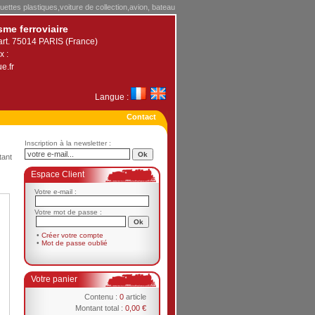
uettes plastiques,voiture de collection,avion, bateau
sme ferroviaire
art. 75014 PARIS (France)
x :
e.fr
Langue :
Contact
Inscription à la newsletter :
tant
Espace Client
Votre e-mail :
Votre mot de passe :
•
Créer votre compte
•
Mot de passe oublié
Votre panier
Contenu :
0
article
Montant total :
0,00 €