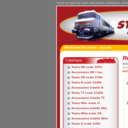
Vente en ligne de trains électriques miniatures, éch
Modélisme ferroviaire - Accueil
R
Catalogue
Inf
Trains HO scale 1/87è
à c
Not
Accessoires HO + las...
Trains OO scale 1/76è
Trains N scale 1/160è
Accessoires échelle N
Trains TT scale 1/120è
Accessoires échelle TT
Trains HOe -scale 1/...
Accessoires échelle HOe
Trains HOm scale 1/8...
Accessoires échelle HOm
Trains O scale 1/43è