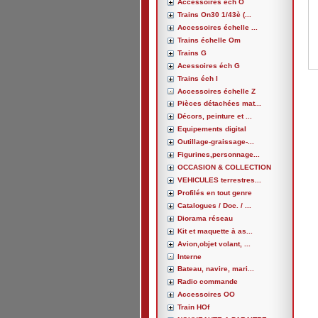
Accessoires éch O
Trains On30 1/43è (...
Accessoires échelle ...
Trains échelle Om
Trains G
Acessoires éch G
Trains éch I
Accessoires échelle Z
Pièces détachées mat...
Décors, peinture et ...
Equipements digital
Outillage-graissage-...
Figurines,personnage...
OCCASION & COLLECTION
VEHICULES terrestres...
Profilés en tout genre
Catalogues / Doc. / ...
Diorama réseau
Kit et maquette à as...
Avion,objet volant, ...
Interne
Bateau, navire, mari...
Radio commande
Accessoires OO
Train HOf