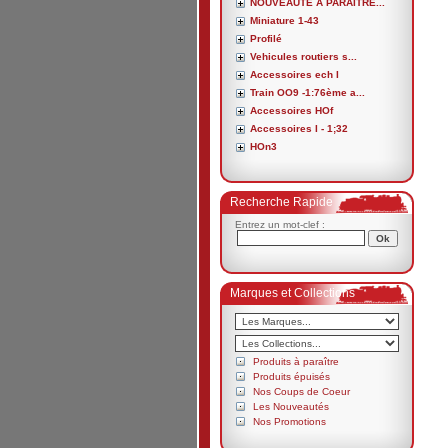
NOUVEAUTE A PARAITRE...
Miniature 1-43
Profilé
Vehicules routiers s...
Accessoires ech I
Train OO9 -1:76ème a...
Accessoires HOf
Accessoires I - 1;32
HOn3
Recherche Rapide
Entrez un mot-clef :
Marques et Collections
Produits à paraître
Produits épuisés
Nos Coups de Coeur
Les Nouveautés
Nos Promotions