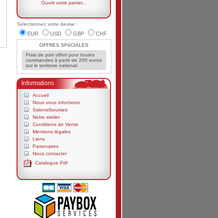
Ouvrir votre panier...
Sélectionnez votre devise :
EUR
USD
GBP
CHF
OFFRES SPéCIALES
Frais de port offert pour toutes
commandes à partir de 200 euros
sur le territoire national.
Informations
Accueil
Nous vous informons
Salons/bourses
Notre atelier
Conditions de Vente
Mentions légales
Liens
Partenaires
Nous contacter
Catalogue Pdf