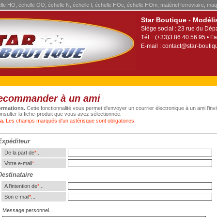
elle HO, échelle OO, échelle N, échelle I, échelle HOe, échelle HOm, matériel ferroviaire, maq
Star Boutique - Modéli
Siège social : 23 rue du Dép
Tél. : (+33)3 86 40 56 95 • Fa
E-mail :
contact@star-boutiqu
ecommander à un ami
ormations.
Cette fonctionnalité vous permet d'envoyer un courrier électronique à un ami l'invi
onsulter la fiche-produit que vous avez sélectionnée.
a.
Les champs marqués d'un astérisque sont obligatoires.
Expéditeur
De la part de
*
...
Votre e-mail
*
...
Destinataire
A l'intention de
*
...
Son e-mail
*
...
Message personnel...