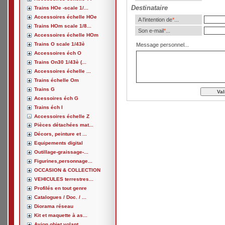
Destinataire
Trains HOe -scale 1/...
Accessoires échelle HOe
A l'intention de
*
...
Trains HOm scale 1/8...
Son e-mail
*
...
Accessoires échelle HOm
Trains O scale 1/43è
Message personnel...
Accessoires éch O
Trains On30 1/43è (...
Accessoires échelle ...
Trains échelle Om
Trains G
Acessoires éch G
Trains éch I
Accessoires échelle Z
Pièces détachées mat...
Décors, peinture et ...
Equipements digital
Outillage-graissage-...
Figurines,personnage...
OCCASION & COLLECTION
VEHICULES terrestres...
Profilés en tout genre
Catalogues / Doc. / ...
Diorama réseau
Kit et maquette à as...
Avion,objet volant, ...