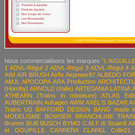
Produits à paraître
Produits épuisés
Nos Coups de Coeur
Les Nouveautés
Nos Promotions
© 2007-2026 Star Boutique • Tous droits r
Nous commercialisons les marques
"L'AIGUILLE
1
ADVL-Régul 2
ADVL-Régul 3
ADVL-Régul 4
A
AIM
AIR BRUSH
Airfix
Airpower87
ALBEDO FOR
AMJL
APOCOPA
ARA Production
ARCHITECTU
(Hornby)
ARNOLD (Italie)
ARTESANIA LATINA
ATHEARN (Trains in miniature)
ATLAS Edit
AUBERTRAIN
Auhagen
AWM
AXEL'S BAZAR
A
Trains US
BAFFORD DESIGN
BANG made in
MODELISME
BOWSER
BRANCHLINE TRAI
Brumm
BUB
BUSCH
BYMO
C.M.F di Stuardi Al
et GOUPILLE
CARRERA
CLAREL
Colle21