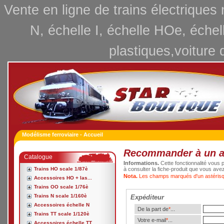
Vente en ligne de trains électriques
N, échelle I, échelle HOe, échel
plastiques,voiture 
Modélisme ferroviaire - Accueil
Recommander à un 
Catalogue
Informations.
Cette fonctionnalité vous p
Trains HO scale 1/87è
à consulter la fiche-produit que vous ave
Nota.
Les champs marqués d'un astérisqu
Accessoires HO + las...
Trains OO scale 1/76è
Trains N scale 1/160è
Expéditeur
Accessoires échelle N
De la part de
*
...
Trains TT scale 1/120è
Votre e-mail
*
...
Accessoires échelle TT