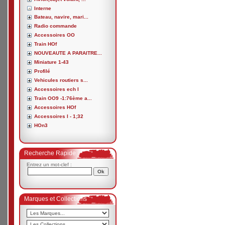
Interne
Bateau, navire, mari...
Radio commande
Accessoires OO
Train HOf
NOUVEAUTE A PARAITRE...
Miniature 1-43
Profilé
Vehicules routiers s...
Accessoires ech I
Train OO9 -1:76ème a...
Accessoires HOf
Accessoires I - 1;32
HOn3
Recherche Rapide
Entrez un mot-clef :
Marques et Collections