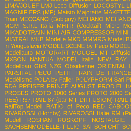
LIMA/JOUEF
LMJ
Loco Diffusion
LOCOSTYL
L
MAGNIFIERS (MP)
Maisto
Majorette
MAKETTE
Train
MECCANO (Bobigny)
MEHANO
MEHANO 
MGM S.R.L Italia
MHTR (Cocktail)
Micro Met
MIKADOTRAIN
MINI AIR COMPRESSOR
MINI
MISTRAL
MKB Modelle
MKD
MMMRG
Model BO
in Yougoslavia
MODEL SCENE by Peco
MODEL 
Modellauto
MOTORART
MOUGEL
MT Diffusio
MXBON
NANTUA MODEL Italie
NEW RAY
Modellbau GbR
NZG
Obsidienne
ORIENTAL L
PARSIFAL
PECO
PETIT TRAIN DE FRANC
Modélisme
POLA by Faller
POLYPHORM Sarl
P
RDA
PREISER
PRINCE AUGUST
PROD.EL Ita
PROSES
PROTO 1000 Series
PROTO 2000 Seri
REE)
R37
RAIL 87 (par MT DIFFUSION)
RAIL 
RailTop-Modell
RATIO of Peco
RED CABOO
RIVAROSSI (Hornby)
RIVAROSSI Italie
RM (Ri
Modell
ROSHAN
ROSKOPF NOSTALGIE
SACHSENMODELLE-TILLIG
SAI
SCHICHT
SC