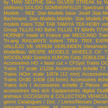
by TMW
SEUTHE
Siku
SILVER STREAK by Wa
(éditions)
SOLIDO
SOMMERFELDT
Spectrum 
Models - REE
Star-Models base Jouef
Star-M
Bachmann
Star-Models.Märklin
Star-Models.Pi
models trains
T2M
TAB
TAMIYA
TEK-HOBY voitu
Group
TILLIG HO Bahn
TILLIG TT BAHN
TITA
HORNBY made in France par MECCANO
Tra
Tri-ang RAILWAYS
trident
TRIX
TRIX EXP
VALLEJO
VB
VEREM
VERLINDEN
Viessmann
Modellbau
WESPE MODELS
WHEELS OF T
WOODLAND Scenics
XURON Corp
ZEBULON
Accessoires HO + laser cut + CFSyst
Trains OO
Trains TT scale 1/120è
Accessoires échelle TT
Trains HOm scale 1/87è (12 mm)
Accessoire
Trains On30 1/43è (16.5mm)
Accessoires éch
Trains éch I
Accessoires échelle Z
Pièces dé
accessoires ttes éch
Equipements digital
Outil
animaux
OCCASION & COLLECTION
VEHICULES
genre
Catalogues / Doc. / Livres/Revues
Diora
maquette assemblée, kit
Interne
Bateau, navir