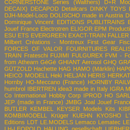
CORNERSTONE Series (Walthers)
D+R Mod
DECAIX)
DECAPOD
Detailcars
DINKY TOYS
DJH-Model-Loco
DOLISCHO made in Austria
D
Dominique Vincent
EDITIONS PUBLITRAINS
Jouef France
Electrotren
ELIGOR
EPM Product
ESU
ETS
EVERGREEN
EXACT-TRAIN
FALLER
Milbert Créations - Montreux
First Gear
Fis
FORCES OF VALOR
FOURNITURES REALIS
TRAIN
Frateschi
FUJIMI
FULGUREX
FVM - Fo
from Athearn
GéGé
GHIANT Aerosol
GHQ
GRA
GÜTZOLD
Hachette
HAG
HAMO (Märklin)
HAP
HEICO MODELL
Heki
HELJAN
HERIS
HERKA
Hornby HO-Meccano (France)
HORNBY RAILWA
humbrol
IBERTREN
idea3 made in Italy
IGRA 
Co
International Hobby Corp
IPROD HO SAR
JEP (made in France)
JMBG
Joal
Jouef Franc
BUTLER
KEMBEL
KEYSER Models Kits
KIB
KOMBIMODELL
Krüger
KUEHN
KYOSHO
L
Editions
LDT
LE.MODELS
Lemaco
Lematec
LE
LH-LEOPOLD HALLING gesellschaft
LIEBHER