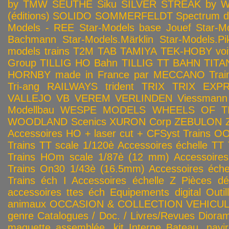
by TMW
SEUTHE
Siku
SILVER STREAK by Wa
(éditions)
SOLIDO
SOMMERFELDT
Spectrum 
Models - REE
Star-Models base Jouef
Star-M
Bachmann
Star-Models.Märklin
Star-Models.Pi
models trains
T2M
TAB
TAMIYA
TEK-HOBY voitu
Group
TILLIG HO Bahn
TILLIG TT BAHN
TITA
HORNBY made in France par MECCANO
Tra
Tri-ang RAILWAYS
trident
TRIX
TRIX EXP
VALLEJO
VB
VEREM
VERLINDEN
Viessmann
Modellbau
WESPE MODELS
WHEELS OF T
WOODLAND Scenics
XURON Corp
ZEBULON
Accessoires HO + laser cut + CFSyst
Trains OO
Trains TT scale 1/120è
Accessoires échelle TT
Trains HOm scale 1/87è (12 mm)
Accessoire
Trains On30 1/43è (16.5mm)
Accessoires éch
Trains éch I
Accessoires échelle Z
Pièces dé
accessoires ttes éch
Equipements digital
Outil
animaux
OCCASION & COLLECTION
VEHICULES
genre
Catalogues / Doc. / Livres/Revues
Diora
maquette assemblée, kit
Interne
Bateau, navir