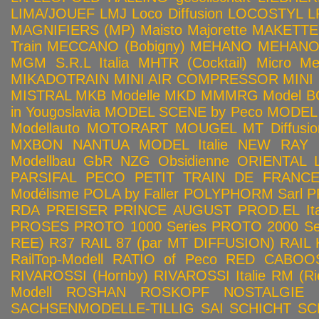
LIMA/JOUEF
LMJ
Loco Diffusion
LOCOSTYL
L
MAGNIFIERS (MP)
Maisto
Majorette
MAKETTE
Train
MECCANO (Bobigny)
MEHANO
MEHANO 
MGM S.R.L Italia
MHTR (Cocktail)
Micro Met
MIKADOTRAIN
MINI AIR COMPRESSOR
MINI
MISTRAL
MKB Modelle
MKD
MMMRG
Model BO
in Yougoslavia
MODEL SCENE by Peco
MODEL 
Modellauto
MOTORART
MOUGEL
MT Diffusio
MXBON
NANTUA MODEL Italie
NEW RAY
Modellbau GbR
NZG
Obsidienne
ORIENTAL L
PARSIFAL
PECO
PETIT TRAIN DE FRANC
Modélisme
POLA by Faller
POLYPHORM Sarl
P
RDA
PREISER
PRINCE AUGUST
PROD.EL Ita
PROSES
PROTO 1000 Series
PROTO 2000 Seri
REE)
R37
RAIL 87 (par MT DIFFUSION)
RAIL 
RailTop-Modell
RATIO of Peco
RED CABOO
RIVAROSSI (Hornby)
RIVAROSSI Italie
RM (Ri
Modell
ROSHAN
ROSKOPF NOSTALGIE
SACHSENMODELLE-TILLIG
SAI
SCHICHT
SC