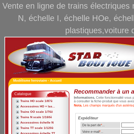
Vente en ligne de trains électriques
N, échelle I, échelle HOe, échel
plastiques,voiture 
Modélisme ferroviaire - Accueil
Recommander à un 
Catalogue
Informations.
Cette fonctionnalité vous p
Trains HO scale 1/87è
à consulter la fiche-produit que vous ave
Nota.
Les champs marqués d'un astérisqu
Accessoires HO + las...
Trains OO scale 1/76è
Trains N scale 1/160è
Expéditeur
Accessoires échelle N
De la part de
*
...
Trains TT scale 1/120è
Votre e-mail
*
...
Accessoires échelle TT