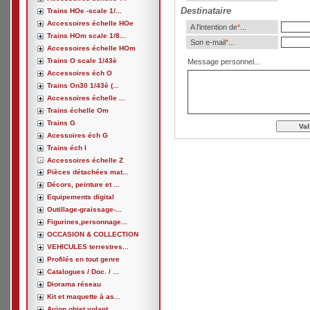
Destinataire
Trains HOe -scale 1/...
Accessoires échelle HOe
A l'intention de
*
...
Trains HOm scale 1/8...
Son e-mail
*
...
Accessoires échelle HOm
Trains O scale 1/43è
Message personnel...
Accessoires éch O
Trains On30 1/43è (...
Accessoires échelle ...
Trains échelle Om
Trains G
Acessoires éch G
Trains éch I
Accessoires échelle Z
Pièces détachées mat...
Décors, peinture et ...
Equipements digital
Outillage-graissage-...
Figurines,personnage...
OCCASION & COLLECTION
VEHICULES terrestres...
Profilés en tout genre
Catalogues / Doc. / ...
Diorama réseau
Kit et maquette à as...
Avion,objet volant, ...