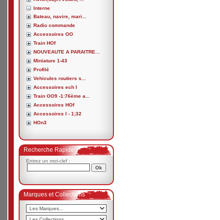
Interne
Bateau, navire, mari...
Radio commande
Accessoires OO
Train HOf
NOUVEAUTE A PARAITRE...
Miniature 1-43
Profilé
Vehicules routiers s...
Accessoires ech I
Train OO9 -1:76ème a...
Accessoires HOf
Accessoires I - 1;32
HOn3
Recherche Rapide
Entrez un mot-clef :
Marques et Collections