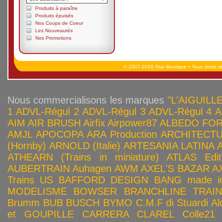
Produits à paraître
Produits épuisés
Nos Coups de Coeur
Les Nouveautés
Nos Promotions
© 2007-2026 Star Boutique • Tous droits r
Nous commercialisons les marques
"L'AIGUILLE
1
ADVL-Régul 2
ADVL-Régul 3
ADVL-Régul 4
A
AIM
AIR BRUSH
Airfix
Airpower87
ALBEDO FOR
AMJL
APOCOPA
ARA Production
ARCHITECTU
(Hornby)
ARNOLD (Italie)
ARTESANIA LATINA
ATHEARN (Trains in miniature)
ATLAS Edit
AUBERTRAIN
Auhagen
AWM
AXEL'S BAZAR
A
Trains US
BAFFORD DESIGN
BANG made in
MODELISME
BOWSER
BRANCHLINE TRAI
Brumm
BUB
BUSCH
BYMO
C.M.F di Stuardi Al
et GOUPILLE
CARRERA
CLAREL
Colle21