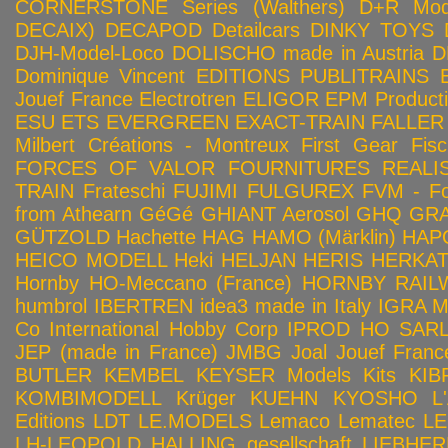
CORNERSTONE Series (Walthers)
D+R Mod
DECAIX)
DECAPOD
Detailcars
DINKY TOYS
DJH-Model-Loco
DOLISCHO made in Austria
D
Dominique Vincent
EDITIONS PUBLITRAINS
Jouef France
Electrotren
ELIGOR
EPM Product
ESU
ETS
EVERGREEN
EXACT-TRAIN
FALLER
Milbert Créations - Montreux
First Gear
Fis
FORCES OF VALOR
FOURNITURES REALIS
TRAIN
Frateschi
FUJIMI
FULGUREX
FVM - Fo
from Athearn
GéGé
GHIANT Aerosol
GHQ
GRA
GÜTZOLD
Hachette
HAG
HAMO (Märklin)
HAP
HEICO MODELL
Heki
HELJAN
HERIS
HERKA
Hornby HO-Meccano (France)
HORNBY RAILWA
humbrol
IBERTREN
idea3 made in Italy
IGRA 
Co
International Hobby Corp
IPROD HO SAR
JEP (made in France)
JMBG
Joal
Jouef Franc
BUTLER
KEMBEL
KEYSER Models Kits
KIB
KOMBIMODELL
Krüger
KUEHN
KYOSHO
L
Editions
LDT
LE.MODELS
Lemaco
Lematec
LE
LH-LEOPOLD HALLING gesellschaft
LIEBHER