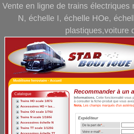
Vente en ligne de trains électriques
N, échelle I, échelle HOe, échel
plastiques,voiture 
Modélisme ferroviaire - Accueil
Recommander à un 
Catalogue
Informations.
Cette fonctionnalité vous p
Trains HO scale 1/87è
à consulter la fiche-produit que vous ave
Nota.
Les champs marqués d'un astérisqu
Accessoires HO + las...
Trains OO scale 1/76è
Trains N scale 1/160è
Expéditeur
Accessoires échelle N
De la part de
*
...
Trains TT scale 1/120è
Votre e-mail
*
...
Accessoires échelle TT