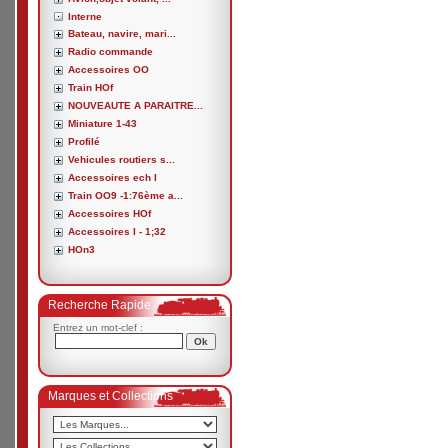
Interne
Bateau, navire, mari...
Radio commande
Accessoires OO
Train HOf
NOUVEAUTE A PARAITRE...
Miniature 1-43
Profilé
Vehicules routiers s...
Accessoires ech I
Train OO9 -1:76ème a...
Accessoires HOf
Accessoires I - 1;32
HOn3
Recherche Rapide
Entrez un mot-clef :
Marques et Collections