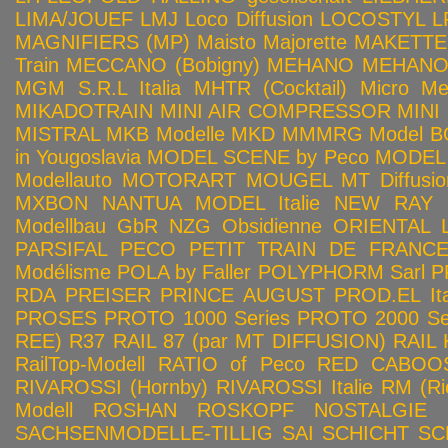
LIMA/JOUEF
LMJ
Loco Diffusion
LOCOSTYL
L
MAGNIFIERS (MP)
Maisto
Majorette
MAKETTE
Train
MECCANO (Bobigny)
MEHANO
MEHANO 
MGM S.R.L Italia
MHTR (Cocktail)
Micro Met
MIKADOTRAIN
MINI AIR COMPRESSOR
MINI
MISTRAL
MKB Modelle
MKD
MMMRG
Model BO
in Yougoslavia
MODEL SCENE by Peco
MODEL 
Modellauto
MOTORART
MOUGEL
MT Diffusio
MXBON
NANTUA MODEL Italie
NEW RAY
Modellbau GbR
NZG
Obsidienne
ORIENTAL L
PARSIFAL
PECO
PETIT TRAIN DE FRANC
Modélisme
POLA by Faller
POLYPHORM Sarl
P
RDA
PREISER
PRINCE AUGUST
PROD.EL Ita
PROSES
PROTO 1000 Series
PROTO 2000 Seri
REE)
R37
RAIL 87 (par MT DIFFUSION)
RAIL 
RailTop-Modell
RATIO of Peco
RED CABOO
RIVAROSSI (Hornby)
RIVAROSSI Italie
RM (Ri
Modell
ROSHAN
ROSKOPF NOSTALGIE
SACHSENMODELLE-TILLIG
SAI
SCHICHT
SC