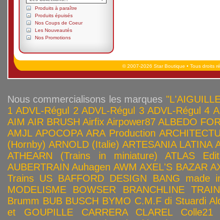
Produits à paraître
Produits épuisés
Nos Coups de Coeur
Les Nouveautés
Nos Promotions
© 2007-2026 Star Boutique • Tous droits r
Nous commercialisons les marques
"L'AIGUILLE
1
ADVL-Régul 2
ADVL-Régul 3
ADVL-Régul 4
A
AIM
AIR BRUSH
Airfix
Airpower87
ALBEDO FOR
AMJL
APOCOPA
ARA Production
ARCHITECTU
(Hornby)
ARNOLD (Italie)
ARTESANIA LATINA
ATHEARN (Trains in miniature)
ATLAS Edit
AUBERTRAIN
Auhagen
AWM
AXEL'S BAZAR
A
Trains US
BAFFORD DESIGN
BANG made in
MODELISME
BOWSER
BRANCHLINE TRAI
Brumm
BUB
BUSCH
BYMO
C.M.F di Stuardi Al
et GOUPILLE
CARRERA
CLAREL
Colle21