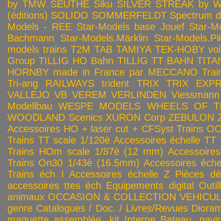
by TMW
SEUTHE
Siku
SILVER STREAK by Wa
(éditions)
SOLIDO
SOMMERFELDT
Spectrum 
Models - REE
Star-Models base Jouef
Star-M
Bachmann
Star-Models.Märklin
Star-Models.Pi
models trains
T2M
TAB
TAMIYA
TEK-HOBY voitu
Group
TILLIG HO Bahn
TILLIG TT BAHN
TITA
HORNBY made in France par MECCANO
Tra
Tri-ang RAILWAYS
trident
TRIX
TRIX EXP
VALLEJO
VB
VEREM
VERLINDEN
Viessmann
Modellbau
WESPE MODELS
WHEELS OF T
WOODLAND Scenics
XURON Corp
ZEBULON
Accessoires HO + laser cut + CFSyst
Trains OO
Trains TT scale 1/120è
Accessoires échelle TT
Trains HOm scale 1/87è (12 mm)
Accessoire
Trains On30 1/43è (16.5mm)
Accessoires éch
Trains éch I
Accessoires échelle Z
Pièces dé
accessoires ttes éch
Equipements digital
Outil
animaux
OCCASION & COLLECTION
VEHICULES
genre
Catalogues / Doc. / Livres/Revues
Diora
maquette assemblée, kit
Interne
Bateau, navir