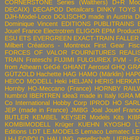
CORNERSTONE Series (Walthers)
D+R Mod
DECAIX)
DECAPOD
Detailcars
DINKY TOYS
DJH-Model-Loco
DOLISCHO made in Austria
D
Dominique Vincent
EDITIONS PUBLITRAINS
Jouef France
Electrotren
ELIGOR
EPM Product
ESU
ETS
EVERGREEN
EXACT-TRAIN
FALLER
Milbert Créations - Montreux
First Gear
Fis
FORCES OF VALOR
FOURNITURES REALIS
TRAIN
Frateschi
FUJIMI
FULGUREX
FVM - Fo
from Athearn
GéGé
GHIANT Aerosol
GHQ
GRA
GÜTZOLD
Hachette
HAG
HAMO (Märklin)
HAP
HEICO MODELL
Heki
HELJAN
HERIS
HERKA
Hornby HO-Meccano (France)
HORNBY RAILWA
humbrol
IBERTREN
idea3 made in Italy
IGRA 
Co
International Hobby Corp
IPROD HO SAR
JEP (made in France)
JMBG
Joal
Jouef Franc
BUTLER
KEMBEL
KEYSER Models Kits
KIB
KOMBIMODELL
Krüger
KUEHN
KYOSHO
L
Editions
LDT
LE.MODELS
Lemaco
Lematec
LE
LH-LEOPOLD HALLING gesellschaft
LIEBHER