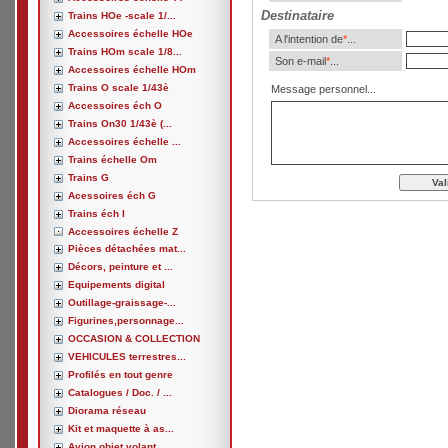
Destinataire
Trains HOe -scale 1/...
Accessoires échelle HOe
A l'intention de
*
...
Trains HOm scale 1/8...
Son e-mail
*
...
Accessoires échelle HOm
Trains O scale 1/43è
Message personnel...
Accessoires éch O
Trains On30 1/43è (...
Accessoires échelle ...
Trains échelle Om
Trains G
Acessoires éch G
Trains éch I
Accessoires échelle Z
Pièces détachées mat...
Décors, peinture et ...
Equipements digital
Outillage-graissage-...
Figurines,personnage...
OCCASION & COLLECTION
VEHICULES terrestres...
Profilés en tout genre
Catalogues / Doc. / ...
Diorama réseau
Kit et maquette à as...
Avion,objet volant, ...