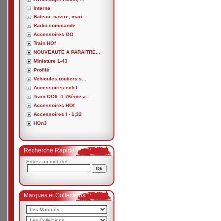
Interne
Bateau, navire, mari...
Radio commande
Accessoires OO
Train HOf
NOUVEAUTE A PARAITRE...
Miniature 1-43
Profilé
Vehicules routiers s...
Accessoires ech I
Train OO9 -1:76ème a...
Accessoires HOf
Accessoires I - 1;32
HOn3
Recherche Rapide
Entrez un mot-clef :
Marques et Collections