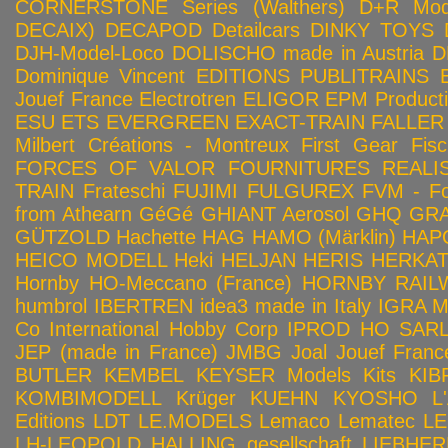
CORNERSTONE Series (Walthers)
D+R Mod
DECAIX)
DECAPOD
Detailcars
DINKY TOYS
DJH-Model-Loco
DOLISCHO made in Austria
D
Dominique Vincent
EDITIONS PUBLITRAINS
Jouef France
Electrotren
ELIGOR
EPM Product
ESU
ETS
EVERGREEN
EXACT-TRAIN
FALLER
Milbert Créations - Montreux
First Gear
Fis
FORCES OF VALOR
FOURNITURES REALIS
TRAIN
Frateschi
FUJIMI
FULGUREX
FVM - Fo
from Athearn
GéGé
GHIANT Aerosol
GHQ
GRA
GÜTZOLD
Hachette
HAG
HAMO (Märklin)
HAP
HEICO MODELL
Heki
HELJAN
HERIS
HERKA
Hornby HO-Meccano (France)
HORNBY RAILWA
humbrol
IBERTREN
idea3 made in Italy
IGRA 
Co
International Hobby Corp
IPROD HO SAR
JEP (made in France)
JMBG
Joal
Jouef Franc
BUTLER
KEMBEL
KEYSER Models Kits
KIB
KOMBIMODELL
Krüger
KUEHN
KYOSHO
L
Editions
LDT
LE.MODELS
Lemaco
Lematec
LE
LH-LEOPOLD HALLING gesellschaft
LIEBHER