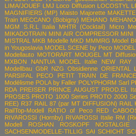
LIMA/JOUEF
LMJ
Loco Diffusion
LOCOSTYL
L
MAGNIFIERS (MP)
Maisto
Majorette
MAKETTE
Train
MECCANO (Bobigny)
MEHANO
MEHANO 
MGM S.R.L Italia
MHTR (Cocktail)
Micro Met
MIKADOTRAIN
MINI AIR COMPRESSOR
MINI
MISTRAL
MKB Modelle
MKD
MMMRG
Model BO
in Yougoslavia
MODEL SCENE by Peco
MODEL 
Modellauto
MOTORART
MOUGEL
MT Diffusio
MXBON
NANTUA MODEL Italie
NEW RAY
Modellbau GbR
NZG
Obsidienne
ORIENTAL L
PARSIFAL
PECO
PETIT TRAIN DE FRANC
Modélisme
POLA by Faller
POLYPHORM Sarl
P
RDA
PREISER
PRINCE AUGUST
PROD.EL Ita
PROSES
PROTO 1000 Series
PROTO 2000 Seri
REE)
R37
RAIL 87 (par MT DIFFUSION)
RAIL 
RailTop-Modell
RATIO of Peco
RED CABOO
RIVAROSSI (Hornby)
RIVAROSSI Italie
RM (Ri
Modell
ROSHAN
ROSKOPF NOSTALGIE
SACHSENMODELLE-TILLIG
SAI
SCHICHT
SC