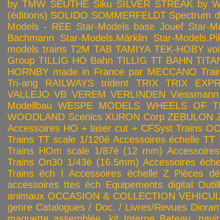
by TMW
SEUTHE
Siku
SILVER STREAK by Wa
(éditions)
SOLIDO
SOMMERFELDT
Spectrum 
Models - REE
Star-Models base Jouef
Star-M
Bachmann
Star-Models.Märklin
Star-Models.Pi
models trains
T2M
TAB
TAMIYA
TEK-HOBY voitu
Group
TILLIG HO Bahn
TILLIG TT BAHN
TITA
HORNBY made in France par MECCANO
Tra
Tri-ang RAILWAYS
trident
TRIX
TRIX EXP
VALLEJO
VB
VEREM
VERLINDEN
Viessmann
Modellbau
WESPE MODELS
WHEELS OF T
WOODLAND Scenics
XURON Corp
ZEBULON
Accessoires HO + laser cut + CFSyst
Trains OO
Trains TT scale 1/120è
Accessoires échelle TT
Trains HOm scale 1/87è (12 mm)
Accessoire
Trains On30 1/43è (16.5mm)
Accessoires éch
Trains éch I
Accessoires échelle Z
Pièces dé
accessoires ttes éch
Equipements digital
Outil
animaux
OCCASION & COLLECTION
VEHICULES
genre
Catalogues / Doc. / Livres/Revues
Diora
maquette assemblée, kit
Interne
Bateau, navir