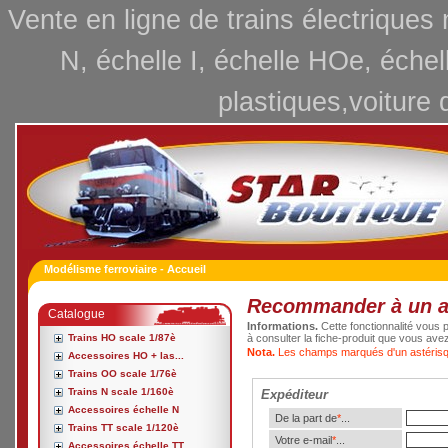
Vente en ligne de trains électriques
N, échelle I, échelle HOe, échel
plastiques,voiture 
Modélisme ferroviaire - Accueil
Recommander à un 
Catalogue
Informations.
Cette fonctionnalité vous p
Trains HO scale 1/87è
à consulter la fiche-produit que vous ave
Nota.
Les champs marqués d'un astérisqu
Accessoires HO + las...
Trains OO scale 1/76è
Trains N scale 1/160è
Expéditeur
Accessoires échelle N
De la part de
*
...
Trains TT scale 1/120è
Votre e-mail
*
...
Accessoires échelle TT