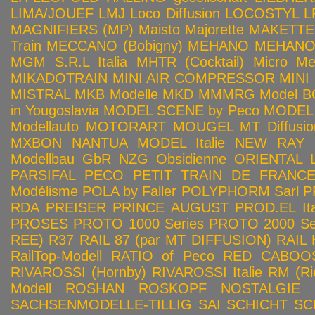
LIMA/JOUEF
LMJ
Loco Diffusion
LOCOSTYL
L
MAGNIFIERS (MP)
Maisto
Majorette
MAKETTE
Train
MECCANO (Bobigny)
MEHANO
MEHANO 
MGM S.R.L Italia
MHTR (Cocktail)
Micro Met
MIKADOTRAIN
MINI AIR COMPRESSOR
MINI
MISTRAL
MKB Modelle
MKD
MMMRG
Model BO
in Yougoslavia
MODEL SCENE by Peco
MODEL 
Modellauto
MOTORART
MOUGEL
MT Diffusio
MXBON
NANTUA MODEL Italie
NEW RAY
Modellbau GbR
NZG
Obsidienne
ORIENTAL L
PARSIFAL
PECO
PETIT TRAIN DE FRANC
Modélisme
POLA by Faller
POLYPHORM Sarl
P
RDA
PREISER
PRINCE AUGUST
PROD.EL Ita
PROSES
PROTO 1000 Series
PROTO 2000 Seri
REE)
R37
RAIL 87 (par MT DIFFUSION)
RAIL 
RailTop-Modell
RATIO of Peco
RED CABOO
RIVAROSSI (Hornby)
RIVAROSSI Italie
RM (Ri
Modell
ROSHAN
ROSKOPF NOSTALGIE
SACHSENMODELLE-TILLIG
SAI
SCHICHT
SC