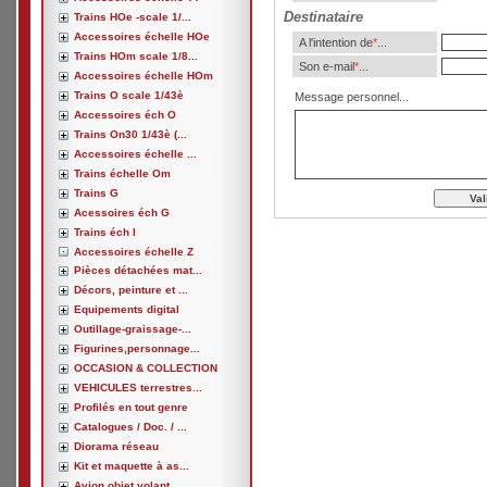
Destinataire
Trains HOe -scale 1/...
Accessoires échelle HOe
A l'intention de
*
...
Trains HOm scale 1/8...
Son e-mail
*
...
Accessoires échelle HOm
Trains O scale 1/43è
Message personnel...
Accessoires éch O
Trains On30 1/43è (...
Accessoires échelle ...
Trains échelle Om
Trains G
Acessoires éch G
Trains éch I
Accessoires échelle Z
Pièces détachées mat...
Décors, peinture et ...
Equipements digital
Outillage-graissage-...
Figurines,personnage...
OCCASION & COLLECTION
VEHICULES terrestres...
Profilés en tout genre
Catalogues / Doc. / ...
Diorama réseau
Kit et maquette à as...
Avion,objet volant, ...