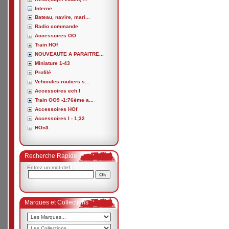
Interne
Bateau, navire, mari...
Radio commande
Accessoires OO
Train HOf
NOUVEAUTE A PARAITRE...
Miniature 1-43
Profilé
Vehicules routiers s...
Accessoires ech I
Train OO9 -1:76ème a...
Accessoires HOf
Accessoires I - 1;32
HOn3
Recherche Rapide
Entrez un mot-clef :
Marques et Collections