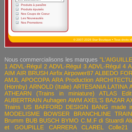
Produits à paraître
Produits épuisés
Nos Coups de Coeur
Les Nouveautés
Nos Promotions
© 2007-2026 Star Boutique • Tous droits r
Nous commercialisons les marques
"L'AIGUILLE
1
ADVL-Régul 2
ADVL-Régul 3
ADVL-Régul 4
A
AIM
AIR BRUSH
Airfix
Airpower87
ALBEDO FOR
AMJL
APOCOPA
ARA Production
ARCHITECTU
(Hornby)
ARNOLD (Italie)
ARTESANIA LATINA
ATHEARN (Trains in miniature)
ATLAS Edit
AUBERTRAIN
Auhagen
AWM
AXEL'S BAZAR
A
Trains US
BAFFORD DESIGN
BANG made in
MODELISME
BOWSER
BRANCHLINE TRAI
Brumm
BUB
BUSCH
BYMO
C.M.F di Stuardi Al
et GOUPILLE
CARRERA
CLAREL
Colle21