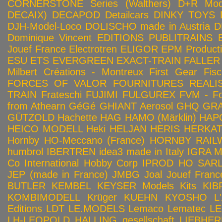
CORNERSTONE Series (Walthers)
D+R Mod
DECAIX)
DECAPOD
Detailcars
DINKY TOYS
DJH-Model-Loco
DOLISCHO made in Austria
D
Dominique Vincent
EDITIONS PUBLITRAINS
Jouef France
Electrotren
ELIGOR
EPM Product
ESU
ETS
EVERGREEN
EXACT-TRAIN
FALLER
Milbert Créations - Montreux
First Gear
Fis
FORCES OF VALOR
FOURNITURES REALIS
TRAIN
Frateschi
FUJIMI
FULGUREX
FVM - Fo
from Athearn
GéGé
GHIANT Aerosol
GHQ
GRA
GÜTZOLD
Hachette
HAG
HAMO (Märklin)
HAP
HEICO MODELL
Heki
HELJAN
HERIS
HERKA
Hornby HO-Meccano (France)
HORNBY RAILWA
humbrol
IBERTREN
idea3 made in Italy
IGRA 
Co
International Hobby Corp
IPROD HO SAR
JEP (made in France)
JMBG
Joal
Jouef Franc
BUTLER
KEMBEL
KEYSER Models Kits
KIB
KOMBIMODELL
Krüger
KUEHN
KYOSHO
L
Editions
LDT
LE.MODELS
Lemaco
Lematec
LE
LH-LEOPOLD HALLING gesellschaft
LIEBHER