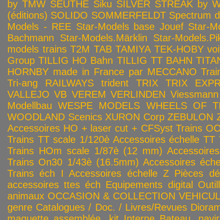
by TMW
SEUTHE
Siku
SILVER STREAK by Wa
(éditions)
SOLIDO
SOMMERFELDT
Spectrum 
Models - REE
Star-Models base Jouef
Star-M
Bachmann
Star-Models.Märklin
Star-Models.Pi
models trains
T2M
TAB
TAMIYA
TEK-HOBY voitu
Group
TILLIG HO Bahn
TILLIG TT BAHN
TITA
HORNBY made in France par MECCANO
Tra
Tri-ang RAILWAYS
trident
TRIX
TRIX EXP
VALLEJO
VB
VEREM
VERLINDEN
Viessmann
Modellbau
WESPE MODELS
WHEELS OF T
WOODLAND Scenics
XURON Corp
ZEBULON
Accessoires HO + laser cut + CFSyst
Trains OO
Trains TT scale 1/120è
Accessoires échelle TT
Trains HOm scale 1/87è (12 mm)
Accessoire
Trains On30 1/43è (16.5mm)
Accessoires éch
Trains éch I
Accessoires échelle Z
Pièces dé
accessoires ttes éch
Equipements digital
Outil
animaux
OCCASION & COLLECTION
VEHICULES
genre
Catalogues / Doc. / Livres/Revues
Diora
maquette assemblée, kit
Interne
Bateau, navir