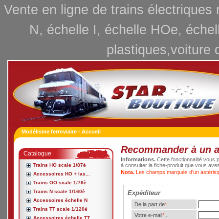
Vente en ligne de trains électriques
N, échelle I, échelle HOe, échel
plastiques,voiture 
Modélisme ferroviaire - Accueil
Recommander à un 
Catalogue
Informations.
Cette fonctionnalité vous p
Trains HO scale 1/87è
à consulter la fiche-produit que vous ave
Nota.
Les champs marqués d'un astérisqu
Accessoires HO + las...
Trains OO scale 1/76è
Trains N scale 1/160è
Expéditeur
Accessoires échelle N
De la part de
*
...
Trains TT scale 1/120è
Votre e-mail
*
...
Accessoires échelle TT