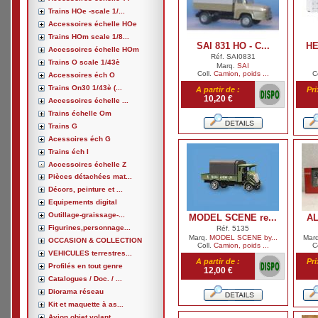
Trains HOe -scale 1/...
Accessoires échelle HOe
Trains HOm scale 1/8...
SAI 831 HO - C...
HE
Accessoires échelle HOm
Réf. SAI0831
Trains O scale 1/43è
Marq.
SAI
Coll.
Camion, poids ...
C
Accessoires éch O
Trains On30 1/43è (...
A partir de :
Pri
10,20 €
Accessoires échelle ...
Trains échelle Om
Trains G
Acessoires éch G
Trains éch I
Accessoires échelle Z
Pièces détachées mat...
Décors, peinture et ...
Equipements digital
Outillage-graissage-...
MODEL SCENE re...
AL
Figurines,personnage...
Réf. 5135
Marq.
MODEL SCENE by...
Mar
OCCASION & COLLECTION
Coll.
Camion, poids ...
C
VEHICULES terrestres...
A partir de :
Pri
Profilés en tout genre
12,00 €
Catalogues / Doc. / ...
Diorama réseau
Kit et maquette à as...
Avion,objet volant, ...