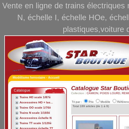
Vente en ligne de trains électriques
N, échelle I, échelle HOe, échel
plastiques,voiture 
Modélisme ferroviaire - Accueil
Catalogue Star Bout
Catalogue
Collection :
CAMION, POIDS LOURD, REM
Trains HO scale 1/87è
Tri par :
Prix
Modèle
Référen
Accessoires HO + las...
Total 189 articles (de 1 à 9)
Trains OO scale 1/76è
Trains N scale 1/160è
Accessoires échelle N
Trains TT scale 1/120è
Accessoires échelle TT