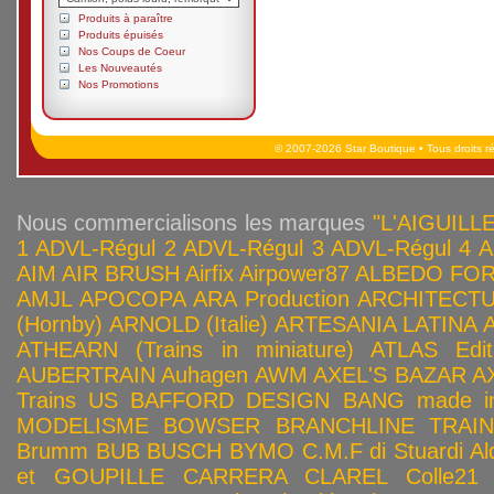
Produits à paraître
Produits épuisés
Nos Coups de Coeur
Les Nouveautés
Nos Promotions
© 2007-2026 Star Boutique • Tous droits r
Nous commercialisons les marques
"L'AIGUILLE
1
ADVL-Régul 2
ADVL-Régul 3
ADVL-Régul 4
A
AIM
AIR BRUSH
Airfix
Airpower87
ALBEDO FOR
AMJL
APOCOPA
ARA Production
ARCHITECTU
(Hornby)
ARNOLD (Italie)
ARTESANIA LATINA
ATHEARN (Trains in miniature)
ATLAS Edit
AUBERTRAIN
Auhagen
AWM
AXEL'S BAZAR
A
Trains US
BAFFORD DESIGN
BANG made in
MODELISME
BOWSER
BRANCHLINE TRAI
Brumm
BUB
BUSCH
BYMO
C.M.F di Stuardi Al
et GOUPILLE
CARRERA
CLAREL
Colle21