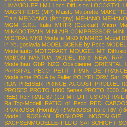
LIMA/JOUEF
LMJ
Loco Diffusion
LOCOSTYL
L
MAGNIFIERS (MP)
Maisto
Majorette
MAKETTE
Train
MECCANO (Bobigny)
MEHANO
MEHANO 
MGM S.R.L Italia
MHTR (Cocktail)
Micro Met
MIKADOTRAIN
MINI AIR COMPRESSOR
MINI
MISTRAL
MKB Modelle
MKD
MMMRG
Model BO
in Yougoslavia
MODEL SCENE by Peco
MODEL 
Modellauto
MOTORART
MOUGEL
MT Diffusio
MXBON
NANTUA MODEL Italie
NEW RAY
Modellbau GbR
NZG
Obsidienne
ORIENTAL L
PARSIFAL
PECO
PETIT TRAIN DE FRANC
Modélisme
POLA by Faller
POLYPHORM Sarl
P
RDA
PREISER
PRINCE AUGUST
PROD.EL Ita
PROSES
PROTO 1000 Series
PROTO 2000 Seri
REE)
R37
RAIL 87 (par MT DIFFUSION)
RAIL 
RailTop-Modell
RATIO of Peco
RED CABOO
RIVAROSSI (Hornby)
RIVAROSSI Italie
RM (Ri
Modell
ROSHAN
ROSKOPF NOSTALGIE
SACHSENMODELLE-TILLIG
SAI
SCHICHT
SC