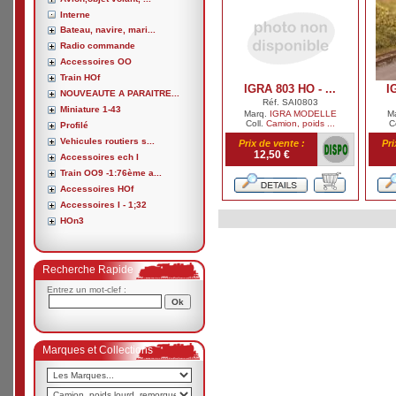
Interne
Bateau, navire, mari...
Radio commande
Accessoires OO
Train HOf
IGRA 803 HO - ...
I
NOUVEAUTE A PARAITRE...
Réf. SAI0803
Miniature 1-43
Marq.
IGRA MODELLE
M
Coll.
Camion, poids ...
C
Profilé
Vehicules routiers s...
Prix de vente :
Pri
12,50 €
Accessoires ech I
Train OO9 -1:76ème a...
Accessoires HOf
Accessoires I - 1;32
HOn3
Recherche Rapide
Entrez un mot-clef :
Marques et Collections