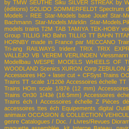
by TMW
SEUTHE
Siku
SILVER STREAK by Wa
(éditions)
SOLIDO
SOMMERFELDT
Spectrum 
Models - REE
Star-Models base Jouef
Star-M
Bachmann
Star-Models.Märklin
Star-Models.Pi
models trains
T2M
TAB
TAMIYA
TEK-HOBY voitu
Group
TILLIG HO Bahn
TILLIG TT BAHN
TITA
HORNBY made in France par MECCANO
Tra
Tri-ang RAILWAYS
trident
TRIX
TRIX EXP
VALLEJO
VB
VEREM
VERLINDEN
Viessmann
Modellbau
WESPE MODELS
WHEELS OF T
WOODLAND Scenics
XURON Corp
ZEBULON
Accessoires HO + laser cut + CFSyst
Trains OO
Trains TT scale 1/120è
Accessoires échelle TT
Trains HOm scale 1/87è (12 mm)
Accessoire
Trains On30 1/43è (16.5mm)
Accessoires éch
Trains éch I
Accessoires échelle Z
Pièces dé
accessoires ttes éch
Equipements digital
Outil
animaux
OCCASION & COLLECTION
VEHICULES
genre
Catalogues / Doc. / Livres/Revues
Diora
maquette assemblée, kit
Interne
Bateau, navir