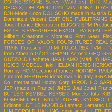
CORNERSTONE Series (Walthers)
D+R Mod
DECAIX)
DECAPOD
Detailcars
DINKY TOYS
DJH-Model-Loco
DOLISCHO made in Austria
D
Dominique Vincent
EDITIONS PUBLITRAINS
Jouef France
Electrotren
ELIGOR
EPM Product
ESU
ETS
EVERGREEN
EXACT-TRAIN
FALLER
Milbert Créations - Montreux
First Gear
Fis
FORCES OF VALOR
FOURNITURES REALIS
TRAIN
Frateschi
FUJIMI
FULGUREX
FVM - Fo
from Athearn
GéGé
GHIANT Aerosol
GHQ
GRA
GÜTZOLD
Hachette
HAG
HAMO (Märklin)
HAP
HEICO MODELL
Heki
HELJAN
HERIS
HERKA
Hornby HO-Meccano (France)
HORNBY RAILWA
humbrol
IBERTREN
idea3 made in Italy
IGRA 
Co
International Hobby Corp
IPROD HO SAR
JEP (made in France)
JMBG
Joal
Jouef Franc
BUTLER
KEMBEL
KEYSER Models Kits
KIB
KOMBIMODELL
Krüger
KUEHN
KYOSHO
L
Editions
LDT
LE.MODELS
Lemaco
Lematec
LE
LH-LEOPOLD HALLING gesellschaft
LIEBHER