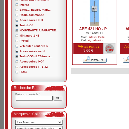
Interne
Bateau, navire, mari...
Radio commande
Accessoires OO
Train HOf
ABE 421 HO - P...
A
NOUVEAUTE A PARAITRE...
Réf. ABE421
Miniature 1-43
Marq.
Atelier Belle ...
Coll.
signalisation ...
Profilé
Vehicules routiers s...
Prix de vente :
Pri
3,60 €
Accessoires ech I
Train OO9 -1:76ème a...
Accessoires HOf
Accessoires I - 1;32
HOn3
Recherche Rapide
Entrez un mot-clef :
Marques et Collections