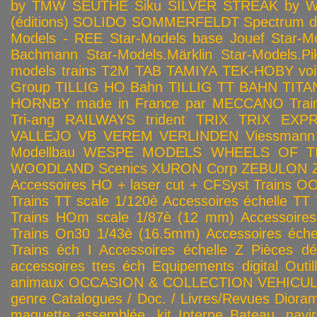
by TMW
SEUTHE
Siku
SILVER STREAK by Wa
(éditions)
SOLIDO
SOMMERFELDT
Spectrum 
Models - REE
Star-Models base Jouef
Star-M
Bachmann
Star-Models.Märklin
Star-Models.Pi
models trains
T2M
TAB
TAMIYA
TEK-HOBY voitu
Group
TILLIG HO Bahn
TILLIG TT BAHN
TITA
HORNBY made in France par MECCANO
Tra
Tri-ang RAILWAYS
trident
TRIX
TRIX EXP
VALLEJO
VB
VEREM
VERLINDEN
Viessmann
Modellbau
WESPE MODELS
WHEELS OF T
WOODLAND Scenics
XURON Corp
ZEBULON
Accessoires HO + laser cut + CFSyst
Trains OO
Trains TT scale 1/120è
Accessoires échelle TT
Trains HOm scale 1/87è (12 mm)
Accessoire
Trains On30 1/43è (16.5mm)
Accessoires éch
Trains éch I
Accessoires échelle Z
Pièces dé
accessoires ttes éch
Equipements digital
Outil
animaux
OCCASION & COLLECTION
VEHICULES
genre
Catalogues / Doc. / Livres/Revues
Diora
maquette assemblée, kit
Interne
Bateau, navir