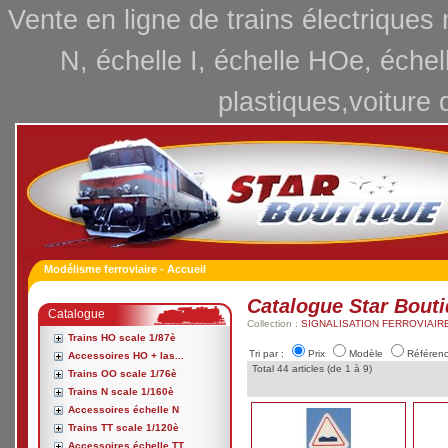
Vente en ligne de trains électriques
N, échelle I, échelle HOe, échel
plastiques,voiture 
Modélisme ferroviaire - Accueil
Catalogue Star Bout
Catalogue
Collection :
SIGNALISATION FERROVIAIR
Trains HO scale 1/87è
Tri par :
Prix
Modèle
Référen
Accessoires HO + las...
Total 44 articles (de 1 à 9)
Trains OO scale 1/76è
Trains N scale 1/160è
Accessoires échelle N
Trains TT scale 1/120è
Accessoires échelle TT