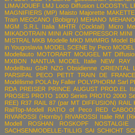
LIMA/JOUEF
LMJ
Loco Diffusion
LOCOSTYL
L
MAGNIFIERS (MP)
Maisto
Majorette
MAKETTE
Train
MECCANO (Bobigny)
MEHANO
MEHANO 
MGM S.R.L Italia
MHTR (Cocktail)
Micro Met
MIKADOTRAIN
MINI AIR COMPRESSOR
MINI
MISTRAL
MKB Modelle
MKD
MMMRG
Model BO
in Yougoslavia
MODEL SCENE by Peco
MODEL 
Modellauto
MOTORART
MOUGEL
MT Diffusio
MXBON
NANTUA MODEL Italie
NEW RAY
Modellbau GbR
NZG
Obsidienne
ORIENTAL L
PARSIFAL
PECO
PETIT TRAIN DE FRANC
Modélisme
POLA by Faller
POLYPHORM Sarl
P
RDA
PREISER
PRINCE AUGUST
PROD.EL Ita
PROSES
PROTO 1000 Series
PROTO 2000 Seri
REE)
R37
RAIL 87 (par MT DIFFUSION)
RAIL 
RailTop-Modell
RATIO of Peco
RED CABOO
RIVAROSSI (Hornby)
RIVAROSSI Italie
RM (Ri
Modell
ROSHAN
ROSKOPF NOSTALGIE
SACHSENMODELLE-TILLIG
SAI
SCHICHT
SC