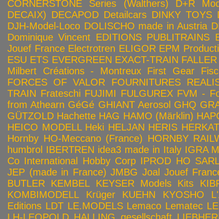
CORNERSTONE Series (Walthers)
D+R Mod
DECAIX)
DECAPOD
Detailcars
DINKY TOYS
DJH-Model-Loco
DOLISCHO made in Austria
D
Dominique Vincent
EDITIONS PUBLITRAINS
Jouef France
Electrotren
ELIGOR
EPM Product
ESU
ETS
EVERGREEN
EXACT-TRAIN
FALLER
Milbert Créations - Montreux
First Gear
Fis
FORCES OF VALOR
FOURNITURES REALIS
TRAIN
Frateschi
FUJIMI
FULGUREX
FVM - Fo
from Athearn
GéGé
GHIANT Aerosol
GHQ
GRA
GÜTZOLD
Hachette
HAG
HAMO (Märklin)
HAP
HEICO MODELL
Heki
HELJAN
HERIS
HERKA
Hornby HO-Meccano (France)
HORNBY RAILWA
humbrol
IBERTREN
idea3 made in Italy
IGRA 
Co
International Hobby Corp
IPROD HO SAR
JEP (made in France)
JMBG
Joal
Jouef Franc
BUTLER
KEMBEL
KEYSER Models Kits
KIB
KOMBIMODELL
Krüger
KUEHN
KYOSHO
L
Editions
LDT
LE.MODELS
Lemaco
Lematec
LE
LH-LEOPOLD HALLING gesellschaft
LIEBHER