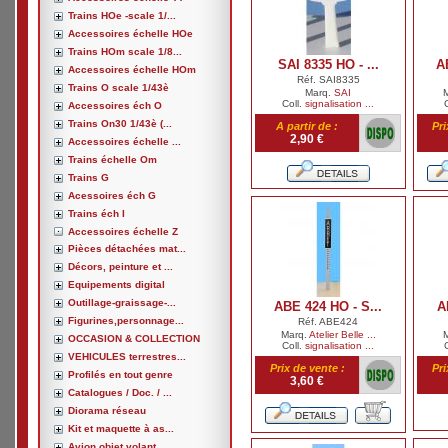
Trains HOe -scale 1/...
Accessoires échelle HOe
Trains HOm scale 1/8...
SAI 8335 HO - ...
A
Accessoires échelle HOm
Réf. SAI8335
Trains O scale 1/43è
Marq.
SAI
Coll.
signalisation ...
Accessoires éch O
Trains On30 1/43è (...
A partir de :
Pri
2,90 €
Accessoires échelle ...
Trains échelle Om
Trains G
Acessoires éch G
Trains éch I
Accessoires échelle Z
Pièces détachées mat...
Décors, peinture et ...
Equipements digital
Outillage-graissage-...
ABE 424 HO - S...
A
Figurines,personnage...
Réf. ABE424
Marq.
Atelier Belle ...
OCCASION & COLLECTION
Coll.
signalisation ...
VEHICULES terrestres...
Prix de vente :
Pri
Profilés en tout genre
3,60 €
Catalogues / Doc. / ...
Diorama réseau
Kit et maquette à as...
Avion,objet volant, ...