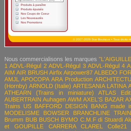
Produits à paraître
Produits épuisés
Nos Coups de Coeur
Les Nouveautés
Nos Promotions
© 2007-2026 Star Boutique • Tous droits r
Nous commercialisons les marques
"L'AIGUILLE
1
ADVL-Régul 2
ADVL-Régul 3
ADVL-Régul 4
A
AIM
AIR BRUSH
Airfix
Airpower87
ALBEDO FOR
AMJL
APOCOPA
ARA Production
ARCHITECTU
(Hornby)
ARNOLD (Italie)
ARTESANIA LATINA
ATHEARN (Trains in miniature)
ATLAS Edit
AUBERTRAIN
Auhagen
AWM
AXEL'S BAZAR
A
Trains US
BAFFORD DESIGN
BANG made in
MODELISME
BOWSER
BRANCHLINE TRAI
Brumm
BUB
BUSCH
BYMO
C.M.F di Stuardi Al
et GOUPILLE
CARRERA
CLAREL
Colle21