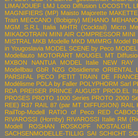
LIMA/JOUEF
LMJ
Loco Diffusion
LOCOSTYL
L
MAGNIFIERS (MP)
Maisto
Majorette
MAKETTE
Train
MECCANO (Bobigny)
MEHANO
MEHANO 
MGM S.R.L Italia
MHTR (Cocktail)
Micro Met
MIKADOTRAIN
MINI AIR COMPRESSOR
MINI
MISTRAL
MKB Modelle
MKD
MMMRG
Model BO
in Yougoslavia
MODEL SCENE by Peco
MODEL 
Modellauto
MOTORART
MOUGEL
MT Diffusio
MXBON
NANTUA MODEL Italie
NEW RAY
Modellbau GbR
NZG
Obsidienne
ORIENTAL L
PARSIFAL
PECO
PETIT TRAIN DE FRANC
Modélisme
POLA by Faller
POLYPHORM Sarl
P
RDA
PREISER
PRINCE AUGUST
PROD.EL Ita
PROSES
PROTO 1000 Series
PROTO 2000 Seri
REE)
R37
RAIL 87 (par MT DIFFUSION)
RAIL 
RailTop-Modell
RATIO of Peco
RED CABOO
RIVAROSSI (Hornby)
RIVAROSSI Italie
RM (Ri
Modell
ROSHAN
ROSKOPF NOSTALGIE
SACHSENMODELLE-TILLIG
SAI
SCHICHT
SC