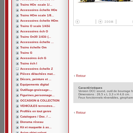
Trains HOe -scale 1/...
Accessoires échelle HOe
Trains HOm scale 1/8...
Accessoires échelle HOm
Trains O scale 1/43è
Accessoires éch O
Trains On30 1/43è (...
Accessoires échelle ...
Trains échelle Om
Trains G
Acessoires éch G
Trains éch I
Accessoires échelle Z
Pièces détachées mat...
‹
Retour
Décors, peinture et ...
Equipements digital
Caractéristiques
Outillage-graissage-...
Version DCC sound, outil de bourrage 
Dimensions : 26,5 x L 3,3 x H 4,6 cm.
Figurines,personnage...
Feux fonctionnels réversibles, girophare,
OCCASION & COLLECTION
VEHICULES terrestres...
Profilés en tout genre
‹
Retour
Catalogues / Doc. / ...
Diorama réseau
Kit et maquette à as...
Avion,objet volant, ...