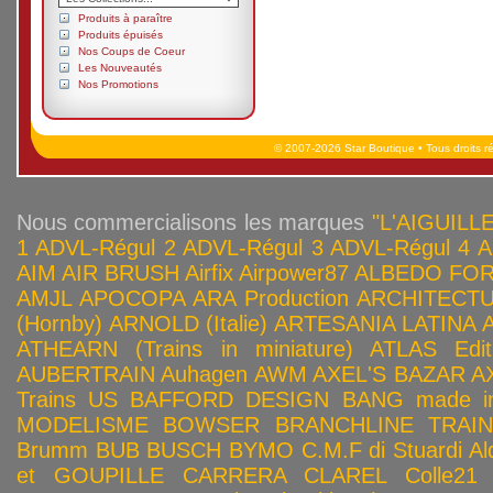
Produits à paraître
Produits épuisés
Nos Coups de Coeur
Les Nouveautés
Nos Promotions
© 2007-2026 Star Boutique • Tous droits r
Nous commercialisons les marques
"L'AIGUILLE
1
ADVL-Régul 2
ADVL-Régul 3
ADVL-Régul 4
A
AIM
AIR BRUSH
Airfix
Airpower87
ALBEDO FOR
AMJL
APOCOPA
ARA Production
ARCHITECTU
(Hornby)
ARNOLD (Italie)
ARTESANIA LATINA
ATHEARN (Trains in miniature)
ATLAS Edit
AUBERTRAIN
Auhagen
AWM
AXEL'S BAZAR
A
Trains US
BAFFORD DESIGN
BANG made in
MODELISME
BOWSER
BRANCHLINE TRAI
Brumm
BUB
BUSCH
BYMO
C.M.F di Stuardi Al
et GOUPILLE
CARRERA
CLAREL
Colle21