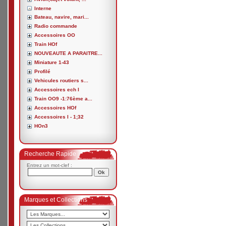
Interne
Bateau, navire, mari...
Radio commande
Accessoires OO
Train HOf
NOUVEAUTE A PARAITRE...
Miniature 1-43
Profilé
Vehicules routiers s...
Accessoires ech I
Train OO9 -1:76ème a...
Accessoires HOf
Accessoires I - 1;32
HOn3
Recherche Rapide
Entrez un mot-clef :
Marques et Collections