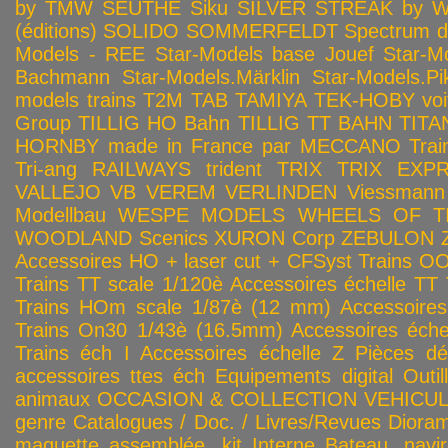
by TMW
SEUTHE
Siku
SILVER STREAK by Wa
(éditions)
SOLIDO
SOMMERFELDT
Spectrum 
Models - REE
Star-Models base Jouef
Star-M
Bachmann
Star-Models.Märklin
Star-Models.Pi
models trains
T2M
TAB
TAMIYA
TEK-HOBY voitu
Group
TILLIG HO Bahn
TILLIG TT BAHN
TITA
HORNBY made in France par MECCANO
Tra
Tri-ang RAILWAYS
trident
TRIX
TRIX EXP
VALLEJO
VB
VEREM
VERLINDEN
Viessmann
Modellbau
WESPE MODELS
WHEELS OF T
WOODLAND Scenics
XURON Corp
ZEBULON
Accessoires HO + laser cut + CFSyst
Trains OO
Trains TT scale 1/120è
Accessoires échelle TT
Trains HOm scale 1/87è (12 mm)
Accessoire
Trains On30 1/43è (16.5mm)
Accessoires éch
Trains éch I
Accessoires échelle Z
Pièces dé
accessoires ttes éch
Equipements digital
Outil
animaux
OCCASION & COLLECTION
VEHICULES
genre
Catalogues / Doc. / Livres/Revues
Diora
maquette assemblée, kit
Interne
Bateau, navir