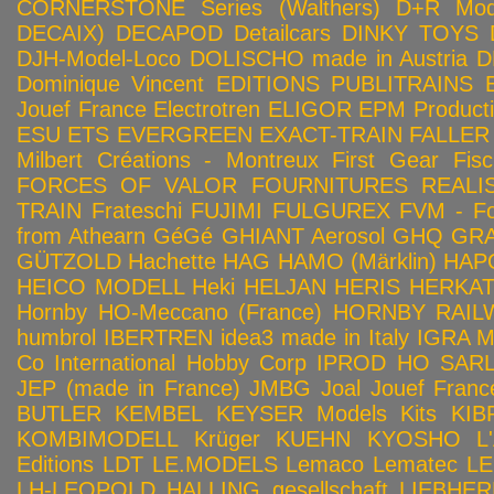
CORNERSTONE Series (Walthers)
D+R Mod
DECAIX)
DECAPOD
Detailcars
DINKY TOYS
DJH-Model-Loco
DOLISCHO made in Austria
D
Dominique Vincent
EDITIONS PUBLITRAINS
Jouef France
Electrotren
ELIGOR
EPM Product
ESU
ETS
EVERGREEN
EXACT-TRAIN
FALLER
Milbert Créations - Montreux
First Gear
Fis
FORCES OF VALOR
FOURNITURES REALIS
TRAIN
Frateschi
FUJIMI
FULGUREX
FVM - Fo
from Athearn
GéGé
GHIANT Aerosol
GHQ
GRA
GÜTZOLD
Hachette
HAG
HAMO (Märklin)
HAP
HEICO MODELL
Heki
HELJAN
HERIS
HERKA
Hornby HO-Meccano (France)
HORNBY RAILWA
humbrol
IBERTREN
idea3 made in Italy
IGRA 
Co
International Hobby Corp
IPROD HO SAR
JEP (made in France)
JMBG
Joal
Jouef Franc
BUTLER
KEMBEL
KEYSER Models Kits
KIB
KOMBIMODELL
Krüger
KUEHN
KYOSHO
L
Editions
LDT
LE.MODELS
Lemaco
Lematec
LE
LH-LEOPOLD HALLING gesellschaft
LIEBHER