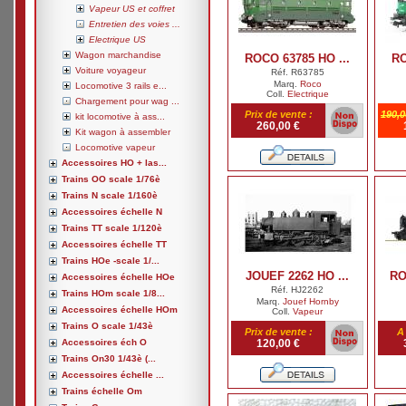
Vapeur US et coffret
Entretien des voies ...
Electrique US
Wagon marchandise
ROCO 63785 HO ...
RO
Voiture voyageur
Réf. R63785
Marq.
Roco
Locomotive 3 rails e...
Coll.
Electrique
Chargement pour wag ...
Prix de vente :
190,0
kit locomotive à ass...
260,00 €
Kit wagon à assembler
Locomotive vapeur
Accessoires HO + las...
Trains OO scale 1/76è
Trains N scale 1/160è
Accessoires échelle N
Trains TT scale 1/120è
Accessoires échelle TT
Trains HOe -scale 1/...
JOUEF 2262 HO ...
RO
Accessoires échelle HOe
Réf. HJ2262
Trains HOm scale 1/8...
Marq.
Jouef Hornby
Accessoires échelle HOm
Coll.
Vapeur
Trains O scale 1/43è
Prix de vente :
A 
Accessoires éch O
120,00 €
Trains On30 1/43è (...
Accessoires échelle ...
Trains échelle Om