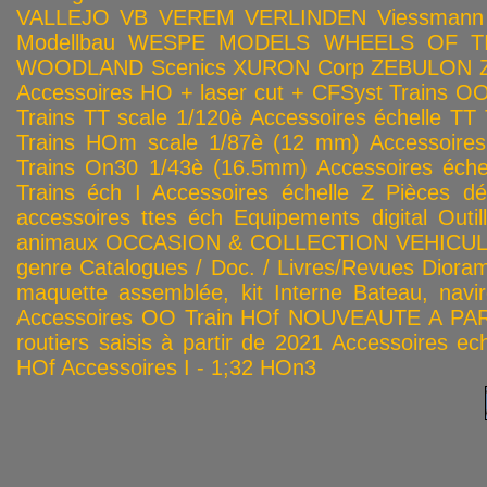
VALLEJO
VB
VEREM
VERLINDEN
Viessmann
Modellbau
WESPE MODELS
WHEELS OF T
WOODLAND Scenics
XURON Corp
ZEBULON
Accessoires HO + laser cut + CFSyst
Trains OO
Trains TT scale 1/120è
Accessoires échelle TT
Trains HOm scale 1/87è (12 mm)
Accessoire
Trains On30 1/43è (16.5mm)
Accessoires éch
Trains éch I
Accessoires échelle Z
Pièces dé
accessoires ttes éch
Equipements digital
Outil
animaux
OCCASION & COLLECTION
VEHICULES
genre
Catalogues / Doc. / Livres/Revues
Diora
maquette assemblée, kit
Interne
Bateau, navir
Accessoires OO
Train HOf
NOUVEAUTE A PAR
routiers saisis à partir de 2021
Accessoires ech
HOf
Accessoires I - 1;32
HOn3