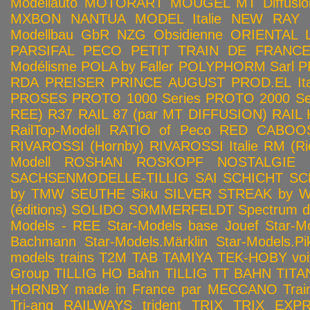
Modellauto
MOTORART
MOUGEL
MT Diffusio
MXBON
NANTUA MODEL Italie
NEW RAY
Modellbau GbR
NZG
Obsidienne
ORIENTAL L
PARSIFAL
PECO
PETIT TRAIN DE FRANC
Modélisme
POLA by Faller
POLYPHORM Sarl
P
RDA
PREISER
PRINCE AUGUST
PROD.EL Ita
PROSES
PROTO 1000 Series
PROTO 2000 Seri
REE)
R37
RAIL 87 (par MT DIFFUSION)
RAIL 
RailTop-Modell
RATIO of Peco
RED CABOO
RIVAROSSI (Hornby)
RIVAROSSI Italie
RM (Ri
Modell
ROSHAN
ROSKOPF NOSTALGIE
SACHSENMODELLE-TILLIG
SAI
SCHICHT
SC
by TMW
SEUTHE
Siku
SILVER STREAK by Wa
(éditions)
SOLIDO
SOMMERFELDT
Spectrum 
Models - REE
Star-Models base Jouef
Star-M
Bachmann
Star-Models.Märklin
Star-Models.Pi
models trains
T2M
TAB
TAMIYA
TEK-HOBY voitu
Group
TILLIG HO Bahn
TILLIG TT BAHN
TITA
HORNBY made in France par MECCANO
Tra
Tri-ang RAILWAYS
trident
TRIX
TRIX EXP