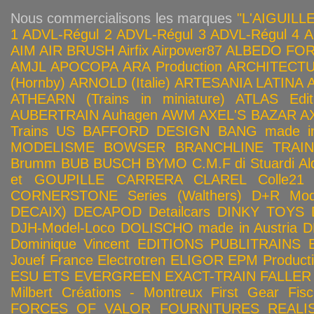
Nous commercialisons les marques
"L'AIGUILLE
1
ADVL-Régul 2
ADVL-Régul 3
ADVL-Régul 4
A
AIM
AIR BRUSH
Airfix
Airpower87
ALBEDO FOR
AMJL
APOCOPA
ARA Production
ARCHITECTU
(Hornby)
ARNOLD (Italie)
ARTESANIA LATINA
ATHEARN (Trains in miniature)
ATLAS Edit
AUBERTRAIN
Auhagen
AWM
AXEL'S BAZAR
A
Trains US
BAFFORD DESIGN
BANG made in
MODELISME
BOWSER
BRANCHLINE TRAI
Brumm
BUB
BUSCH
BYMO
C.M.F di Stuardi Al
et GOUPILLE
CARRERA
CLAREL
Colle21
CORNERSTONE Series (Walthers)
D+R Mod
DECAIX)
DECAPOD
Detailcars
DINKY TOYS
DJH-Model-Loco
DOLISCHO made in Austria
D
Dominique Vincent
EDITIONS PUBLITRAINS
Jouef France
Electrotren
ELIGOR
EPM Product
ESU
ETS
EVERGREEN
EXACT-TRAIN
FALLER
Milbert Créations - Montreux
First Gear
Fis
FORCES OF VALOR
FOURNITURES REALIS