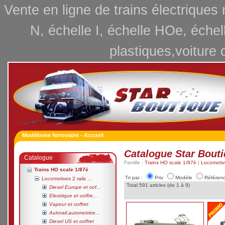
Vente en ligne de trains électriques
N, échelle I, échelle HOe, échel
plastiques,voiture 
Modélisme ferroviaire - Accueil
Catalogue Star Bout
Catalogue
Famille :
Trains HO scale 1/87è
|
Locomotive
Trains HO scale 1/87è
Tri par :
Prix
Modèle
Référen
Locomotives 2 rails ...
Total 591 articles (de 1 à 9)
Diesel Europe et cof...
Electrique et coffre...
Vapeur et coffret
Autorail,automotrice...
Diesel US et coffret