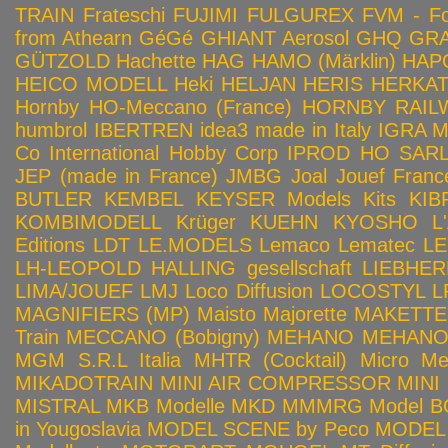
TRAIN
Frateschi
FUJIMI
FULGUREX
FVM - Fo
from Athearn
GéGé
GHIANT Aerosol
GHQ
GRA
GÜTZOLD
Hachette
HAG
HAMO (Märklin)
HAP
HEICO MODELL
Heki
HELJAN
HERIS
HERKA
Hornby HO-Meccano (France)
HORNBY RAILWA
humbrol
IBERTREN
idea3 made in Italy
IGRA 
Co
International Hobby Corp
IPROD HO SAR
JEP (made in France)
JMBG
Joal
Jouef Franc
BUTLER
KEMBEL
KEYSER Models Kits
KIB
KOMBIMODELL
Krüger
KUEHN
KYOSHO
L
Editions
LDT
LE.MODELS
Lemaco
Lematec
LE
LH-LEOPOLD HALLING gesellschaft
LIEBHER
LIMA/JOUEF
LMJ
Loco Diffusion
LOCOSTYL
L
MAGNIFIERS (MP)
Maisto
Majorette
MAKETTE
Train
MECCANO (Bobigny)
MEHANO
MEHANO 
MGM S.R.L Italia
MHTR (Cocktail)
Micro Met
MIKADOTRAIN
MINI AIR COMPRESSOR
MINI
MISTRAL
MKB Modelle
MKD
MMMRG
Model BO
in Yougoslavia
MODEL SCENE by Peco
MODEL 