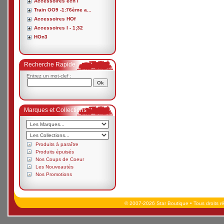
Accessoires ech I
Train OO9 -1:76ème a...
Accessoires HOf
Accessoires I - 1;32
HOn3
Recherche Rapide
Entrez un mot-clef :
Marques et Collections
Produits à paraître
Produits épuisés
Nos Coups de Coeur
Les Nouveautés
Nos Promotions
© 2007-2026 Star Boutique • Tous droits r