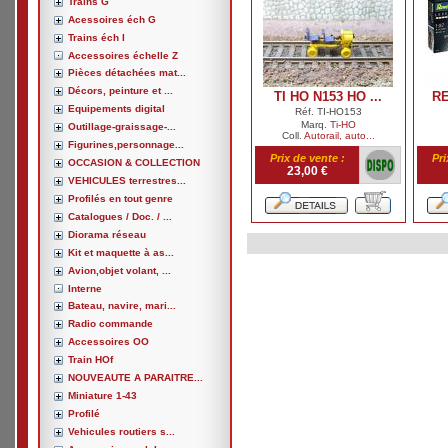
Trains G
Acessoires éch G
Trains éch I
Accessoires échelle Z
Pièces détachées mat...
Décors, peinture et ...
TI HO N153 HO ...
RE
Equipements digital
Réf. TI-HO153
Marq.
Ti-HO
Outillage-graissage-...
Coll.
Autorail, auto...
Figurines,personnage...
Prix de vente :
Pri
OCCASION & COLLECTION
23,00 €
VEHICULES terrestres...
Profilés en tout genre
Catalogues / Doc. / ...
Diorama réseau
Kit et maquette à as...
Avion,objet volant, ...
Interne
Bateau, navire, mari...
Radio commande
Accessoires OO
Train HOf
NOUVEAUTE A PARAITRE...
Miniature 1-43
Profilé
Vehicules routiers s...