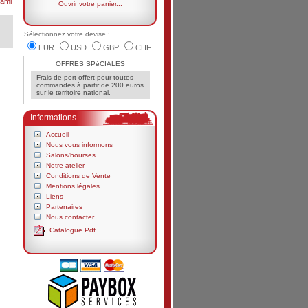
ami
Ouvrir votre panier...
Sélectionnez votre devise :
EUR
USD
GBP
CHF
OFFRES SPéCIALES
Frais de port offert pour toutes
commandes à partir de 200 euros
sur le territoire national.
Informations
Accueil
Nous vous informons
Salons/bourses
Notre atelier
Conditions de Vente
Mentions légales
Liens
Partenaires
Nous contacter
Catalogue Pdf