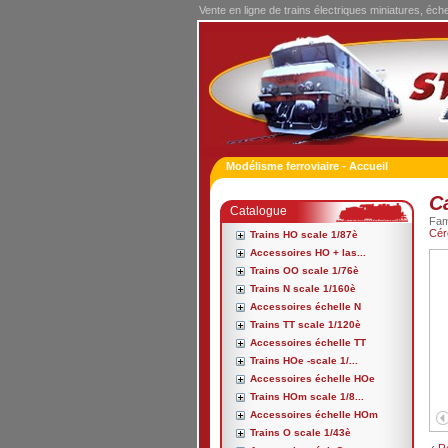
Vente en ligne de trains électriques miniatures, éch
Modélisme ferroviaire - Accueil
C
Catalogue
Fa
Cér
Trains HO scale 1/87è
Accessoires HO + las...
Trains OO scale 1/76è
Trains N scale 1/160è
Accessoires échelle N
Trains TT scale 1/120è
Accessoires échelle TT
Trains HOe -scale 1/...
Accessoires échelle HOe
Trains HOm scale 1/8...
Accessoires échelle HOm
Trains O scale 1/43è