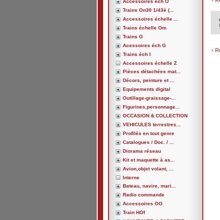
‹
R
Accessoires éch O
Trains On30 1/43è (...
Accessoires échelle ...
Trains échelle Om
Trains G
Acessoires éch G
‹
R
Trains éch I
Accessoires échelle Z
Pièces détachées mat...
Décors, peinture et ...
Equipements digital
Outillage-graissage-...
Figurines,personnage...
OCCASION & COLLECTION
VEHICULES terrestres...
Profilés en tout genre
Catalogues / Doc. / ...
Diorama réseau
Kit et maquette à as...
Avion,objet volant, ...
Interne
Bateau, navire, mari...
Radio commande
Accessoires OO
Train HOf