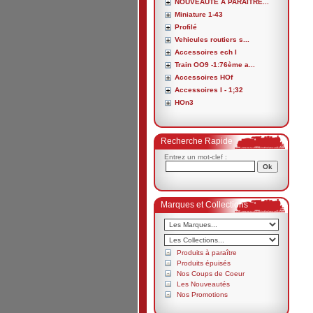
NOUVEAUTE A PARAITRE...
Miniature 1-43
Profilé
Vehicules routiers s...
Accessoires ech I
Train OO9 -1:76ème a...
Accessoires HOf
Accessoires I - 1;32
HOn3
Recherche Rapide
Entrez un mot-clef :
Marques et Collections
Produits à paraître
Produits épuisés
Nos Coups de Coeur
Les Nouveautés
Nos Promotions