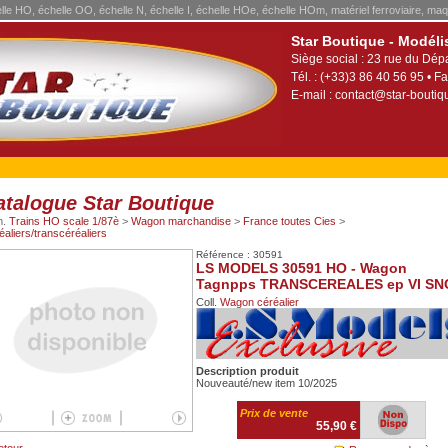
elle HO, échelle OO, échelle N, échelle I, échelle HOe, échelle HOm, matériel ferroviaire, maq
Star Boutique - Modéli
Siège social : 23 rue du Dép
Tél. : (+33)3 86 40 56 95 • Fa
E-mail :
contact@star-boutiqu
atalogue Star Boutique
m.
Trains HO scale 1/87è
>
Wagon marchandise
>
France toutes Cies
>
éaliers/transcéréaliers
Référence : 30591
LS MODELS 30591 HO - Wagon
Tagnpps TRANSCEREALES ep VI SN
Coll.
Wagon céréalier
Description produit
Nouveauté/new item 10/2025
Prix de vente
55,90 €