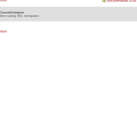
etour
Recommander à un 
Caractéristiques
Nem casing 362, elongation
etour