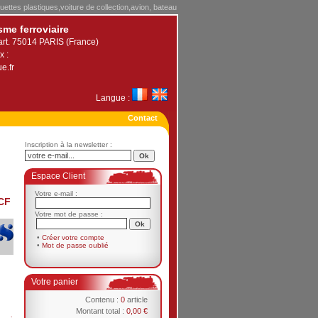
uettes plastiques,voiture de collection,avion, bateau
sme ferroviaire
art. 75014 PARIS (France)
x :
e.fr
Langue :
Contact
Inscription à la newsletter :
Espace Client
Votre e-mail :
CF
Votre mot de passe :
•
Créer votre compte
•
Mot de passe oublié
Votre panier
Contenu :
0
article
Montant total :
0,00 €