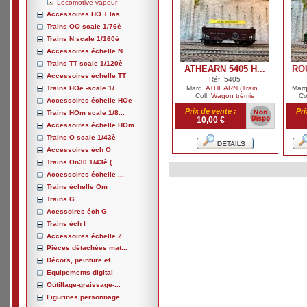
Locomotive vapeur
Accessoires HO + las...
Trains OO scale 1/76è
Trains N scale 1/160è
Accessoires échelle N
Trains TT scale 1/120è
ATHEARN 5405 H...
RO
Accessoires échelle TT
Réf. 5405
Trains HOe -scale 1/...
Marq.
ATHEARN (Train...
Mar
Coll.
Wagon trémie
Co
Accessoires échelle HOe
Prix de vente :
Pri
Trains HOm scale 1/8...
10,00 €
Accessoires échelle HOm
Trains O scale 1/43è
Accessoires éch O
Trains On30 1/43è (...
Accessoires échelle ...
Trains échelle Om
Trains G
Acessoires éch G
Trains éch I
Accessoires échelle Z
Pièces détachées mat...
Décors, peinture et ...
Equipements digital
Outillage-graissage-...
Figurines,personnage...