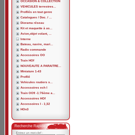
OCCASION & COLLECTION
VEHICULES terrestres...
Profilés en tout genre
Catalogues / Doc. / ...
Diorama réseau
Kit et maquette à as...
Avion,objet volant, ...
Interne
Bateau, navire, mari...
Radio commande
Accessoires OO
Train HOf
NOUVEAUTE A PARAITRE...
Miniature 1-43
Profilé
Vehicules routiers s...
Accessoires ech I
Train OO9 -1:76ème a...
Accessoires HOf
Accessoires I - 1;32
HOn3
Recherche Rapide
Entrez un mot-clef :