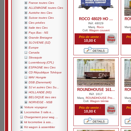
France toutes Cies
ALLEMAGNE toutes Cies
Autriche ttes Cies
Suisse toutes Cies
ROCO 48029 HO ...
RO
Cies privées
Réf. 48029
Marq.
Roco
Mar
Italie ttes Cies
Coll.
Wagon couvert
Pays Bas - NS
Prix de vente :
Pri
Grande Bretagne
10,00 €
SLOVENIE (SZ)
Europe
Canada
Slovaquie
Luxembourg (CFL)
ESPAGNE ttes Cies
CD République Tchèque
MAV Hongrie
DSB (Danemark)
SJ et autres Cies Su...
ROUNDHOUSE 161...
RO
HOLLANDE (NS)
Réf. 1617
BELGIQUE ttes cies
Marq.
ROUNDHOUSE Pro...
Mar
Coll.
Wagon trémie
Co
NORVEGE - NSB
Voiture voyageur
Prix de vente :
Pri
10,00 €
Locomotive 3 rails e...
Chargement pour wag ...
kit locomotive à ass...
Kit wagon à assembler