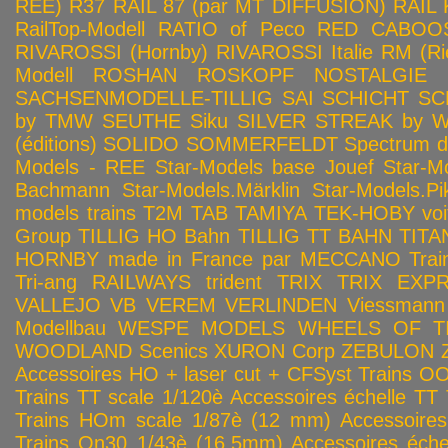
REE)
R37
RAIL 87 (par MT DIFFUSION)
RAIL 
RailTop-Modell
RATIO of Peco
RED CABOO
RIVAROSSI (Hornby)
RIVAROSSI Italie
RM (Ri
Modell
ROSHAN
ROSKOPF NOSTALGIE
SACHSENMODELLE-TILLIG
SAI
SCHICHT
SC
by TMW
SEUTHE
Siku
SILVER STREAK by Wa
(éditions)
SOLIDO
SOMMERFELDT
Spectrum 
Models - REE
Star-Models base Jouef
Star-M
Bachmann
Star-Models.Märklin
Star-Models.Pi
models trains
T2M
TAB
TAMIYA
TEK-HOBY voitu
Group
TILLIG HO Bahn
TILLIG TT BAHN
TITA
HORNBY made in France par MECCANO
Tra
Tri-ang RAILWAYS
trident
TRIX
TRIX EXP
VALLEJO
VB
VEREM
VERLINDEN
Viessmann
Modellbau
WESPE MODELS
WHEELS OF T
WOODLAND Scenics
XURON Corp
ZEBULON
Accessoires HO + laser cut + CFSyst
Trains OO
Trains TT scale 1/120è
Accessoires échelle TT
Trains HOm scale 1/87è (12 mm)
Accessoire
Trains On30 1/43è (16.5mm)
Accessoires éch