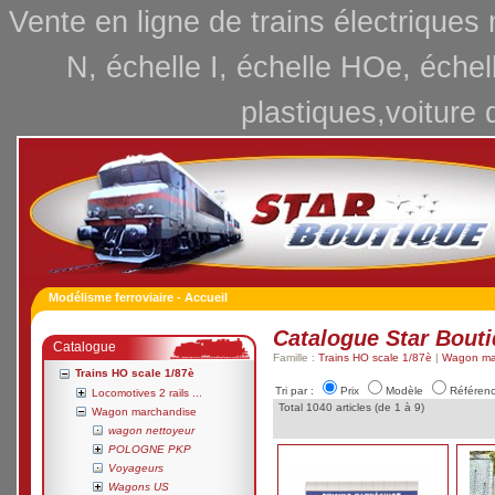
Vente en ligne de trains électriques
N, échelle I, échelle HOe, échel
plastiques,voiture 
Modélisme ferroviaire - Accueil
Catalogue Star Bout
Catalogue
Famille :
Trains HO scale 1/87è
|
Wagon ma
Trains HO scale 1/87è
Tri par :
Prix
Modèle
Référen
Locomotives 2 rails ...
Total 1040 articles (de 1 à 9)
Wagon marchandise
wagon nettoyeur
POLOGNE PKP
Voyageurs
Wagons US