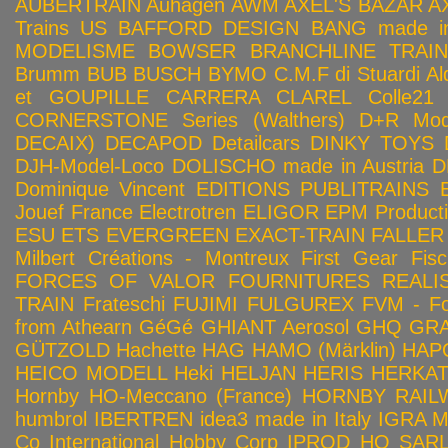
AUBERTRAIN
Auhagen
AWM
AXEL'S BAZAR
A
Trains US
BAFFORD DESIGN
BANG made in
MODELISME
BOWSER
BRANCHLINE TRAI
Brumm
BUB
BUSCH
BYMO
C.M.F di Stuardi Al
et GOUPILLE
CARRERA
CLAREL
Colle21
CORNERSTONE Series (Walthers)
D+R Mod
DECAIX)
DECAPOD
Detailcars
DINKY TOYS
DJH-Model-Loco
DOLISCHO made in Austria
D
Dominique Vincent
EDITIONS PUBLITRAINS
Jouef France
Electrotren
ELIGOR
EPM Product
ESU
ETS
EVERGREEN
EXACT-TRAIN
FALLER
Milbert Créations - Montreux
First Gear
Fis
FORCES OF VALOR
FOURNITURES REALIS
TRAIN
Frateschi
FUJIMI
FULGUREX
FVM - Fo
from Athearn
GéGé
GHIANT Aerosol
GHQ
GRA
GÜTZOLD
Hachette
HAG
HAMO (Märklin)
HAP
HEICO MODELL
Heki
HELJAN
HERIS
HERKA
Hornby HO-Meccano (France)
HORNBY RAILWA
humbrol
IBERTREN
idea3 made in Italy
IGRA 
Co
International Hobby Corp
IPROD HO SAR