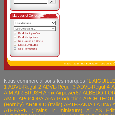
Marques et Collections
Produits à paraître
Produits épuisés
Nos Coups de Coeur
Les Nouveautés
Nos Promotions
© 2007-2026 Star Boutique • Tous droits r
Nous commercialisons les marques
"L'AIGUILLE
1
ADVL-Régul 2
ADVL-Régul 3
ADVL-Régul 4
A
AIM
AIR BRUSH
Airfix
Airpower87
ALBEDO FOR
AMJL
APOCOPA
ARA Production
ARCHITECTU
(Hornby)
ARNOLD (Italie)
ARTESANIA LATINA
ATHEARN (Trains in miniature)
ATLAS Edit