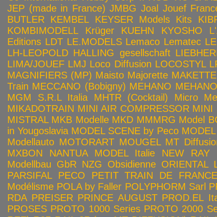
JEP (made in France)
JMBG
Joal
Jouef Franc
BUTLER
KEMBEL
KEYSER Models Kits
KIB
KOMBIMODELL
Krüger
KUEHN
KYOSHO
L
Editions
LDT
LE.MODELS
Lemaco
Lematec
LE
LH-LEOPOLD HALLING gesellschaft
LIEBHER
LIMA/JOUEF
LMJ
Loco Diffusion
LOCOSTYL
L
MAGNIFIERS (MP)
Maisto
Majorette
MAKETTE
Train
MECCANO (Bobigny)
MEHANO
MEHANO 
MGM S.R.L Italia
MHTR (Cocktail)
Micro Met
MIKADOTRAIN
MINI AIR COMPRESSOR
MINI
MISTRAL
MKB Modelle
MKD
MMMRG
Model BO
in Yougoslavia
MODEL SCENE by Peco
MODEL 
Modellauto
MOTORART
MOUGEL
MT Diffusio
MXBON
NANTUA MODEL Italie
NEW RAY
Modellbau GbR
NZG
Obsidienne
ORIENTAL L
PARSIFAL
PECO
PETIT TRAIN DE FRANC
Modélisme
POLA by Faller
POLYPHORM Sarl
P
RDA
PREISER
PRINCE AUGUST
PROD.EL Ita
PROSES
PROTO 1000 Series
PROTO 2000 Seri