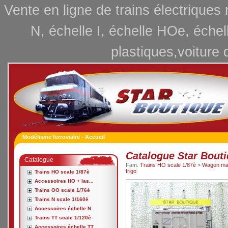
Vente en ligne de trains électriques
N, échelle I, échelle HOe, échel
plastiques,voiture 
Modélisme ferroviaire - Accueil
Catalogue Star Bout
Catalogue
Fam.
Trains HO scale 1/87è
>
Wagon ma
frigo
Trains HO scale 1/87è
Accessoires HO + las...
Trains OO scale 1/76è
Trains N scale 1/160è
Accessoires échelle N
Trains TT scale 1/120è
Accessoires échelle TT