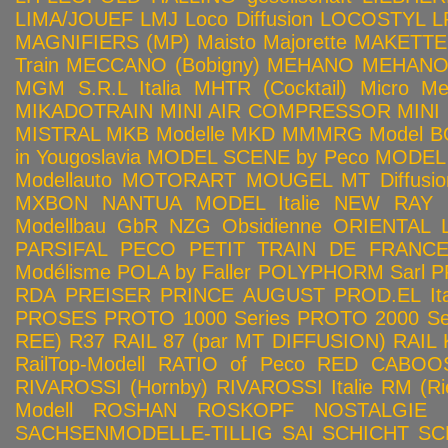
LIMA/JOUEF
LMJ
Loco Diffusion
LOCOSTYL
L
MAGNIFIERS (MP)
Maisto
Majorette
MAKETTE
Train
MECCANO (Bobigny)
MEHANO
MEHANO 
MGM S.R.L Italia
MHTR (Cocktail)
Micro Met
MIKADOTRAIN
MINI AIR COMPRESSOR
MINI
MISTRAL
MKB Modelle
MKD
MMMRG
Model BO
in Yougoslavia
MODEL SCENE by Peco
MODEL 
Modellauto
MOTORART
MOUGEL
MT Diffusio
MXBON
NANTUA MODEL Italie
NEW RAY
Modellbau GbR
NZG
Obsidienne
ORIENTAL L
PARSIFAL
PECO
PETIT TRAIN DE FRANC
Modélisme
POLA by Faller
POLYPHORM Sarl
P
RDA
PREISER
PRINCE AUGUST
PROD.EL Ita
PROSES
PROTO 1000 Series
PROTO 2000 Seri
REE)
R37
RAIL 87 (par MT DIFFUSION)
RAIL 
RailTop-Modell
RATIO of Peco
RED CABOO
RIVAROSSI (Hornby)
RIVAROSSI Italie
RM (Ri
Modell
ROSHAN
ROSKOPF NOSTALGIE
SACHSENMODELLE-TILLIG
SAI
SCHICHT
SC