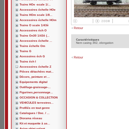
Trains HOe -scale 1/...
Accessoires échelle HOe
Trains HOm scale 1/8...
Accessoires échelle HOm
Trains O scale 1/43è
‹
Retour
Accessoires éch O
Trains On30 1/43è (...
Caractéristiques
Accessoires échelle ...
Nem casing 362, elongation
Trains échelle Om
Trains G
Acessoires éch G
‹
Retour
Trains éch I
Accessoires échelle Z
Pièces détachées mat...
Décors, peinture et ...
Equipements digital
Outillage-graissage-...
Figurines,personnage...
OCCASION & COLLECTION
VEHICULES terrestres...
Profilés en tout genre
Catalogues / Doc. / ...
Diorama réseau
Kit et maquette à as...
Avion,objet volant, ...