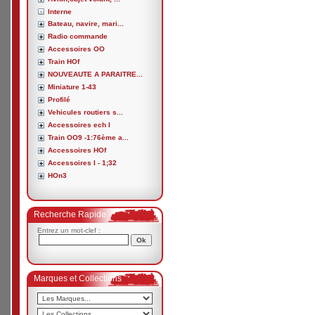
Interne
Bateau, navire, mari...
Radio commande
Accessoires OO
Train HOf
NOUVEAUTE A PARAITRE...
Miniature 1-43
Profilé
Vehicules routiers s...
Accessoires ech I
Train OO9 -1:76ème a...
Accessoires HOf
Accessoires I - 1;32
HOn3
Recherche Rapide
Entrez un mot-clef :
Marques et Collections