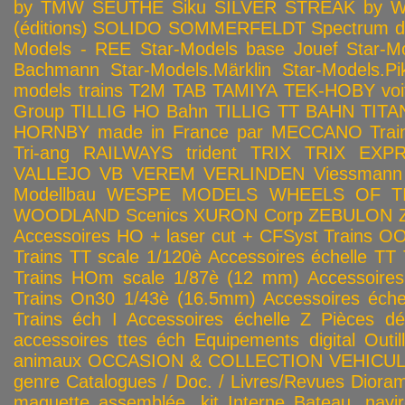
by TMW
SEUTHE
Siku
SILVER STREAK by Wa
(éditions)
SOLIDO
SOMMERFELDT
Spectrum 
Models - REE
Star-Models base Jouef
Star-M
Bachmann
Star-Models.Märklin
Star-Models.Pi
models trains
T2M
TAB
TAMIYA
TEK-HOBY voitu
Group
TILLIG HO Bahn
TILLIG TT BAHN
TITA
HORNBY made in France par MECCANO
Tra
Tri-ang RAILWAYS
trident
TRIX
TRIX EXP
VALLEJO
VB
VEREM
VERLINDEN
Viessmann
Modellbau
WESPE MODELS
WHEELS OF T
WOODLAND Scenics
XURON Corp
ZEBULON
Accessoires HO + laser cut + CFSyst
Trains OO
Trains TT scale 1/120è
Accessoires échelle TT
Trains HOm scale 1/87è (12 mm)
Accessoire
Trains On30 1/43è (16.5mm)
Accessoires éch
Trains éch I
Accessoires échelle Z
Pièces dé
accessoires ttes éch
Equipements digital
Outil
animaux
OCCASION & COLLECTION
VEHICULES
genre
Catalogues / Doc. / Livres/Revues
Diora
maquette assemblée, kit
Interne
Bateau, navir