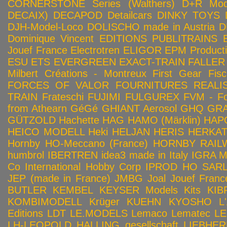
CORNERSTONE Series (Walthers)
D+R Mod
DECAIX)
DECAPOD
Detailcars
DINKY TOYS
DJH-Model-Loco
DOLISCHO made in Austria
D
Dominique Vincent
EDITIONS PUBLITRAINS
Jouef France
Electrotren
ELIGOR
EPM Product
ESU
ETS
EVERGREEN
EXACT-TRAIN
FALLER
Milbert Créations - Montreux
First Gear
Fis
FORCES OF VALOR
FOURNITURES REALIS
TRAIN
Frateschi
FUJIMI
FULGUREX
FVM - Fo
from Athearn
GéGé
GHIANT Aerosol
GHQ
GRA
GÜTZOLD
Hachette
HAG
HAMO (Märklin)
HAP
HEICO MODELL
Heki
HELJAN
HERIS
HERKA
Hornby HO-Meccano (France)
HORNBY RAILWA
humbrol
IBERTREN
idea3 made in Italy
IGRA 
Co
International Hobby Corp
IPROD HO SAR
JEP (made in France)
JMBG
Joal
Jouef Franc
BUTLER
KEMBEL
KEYSER Models Kits
KIB
KOMBIMODELL
Krüger
KUEHN
KYOSHO
L
Editions
LDT
LE.MODELS
Lemaco
Lematec
LE
LH-LEOPOLD HALLING gesellschaft
LIEBHER