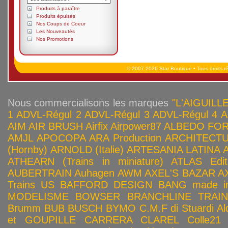
Produits à paraître
Produits épuisés
Nos Coups de Coeur
Les Nouveautés
Nos Promotions
© 2007-2026 Star Boutique • Tous droits r
Nous commercialisons les marques
"L'AIGUILLE
1
ADVL-Régul 2
ADVL-Régul 3
ADVL-Régul 4
A
AIM
AIR BRUSH
Airfix
Airpower87
ALBEDO FOR
AMJL
APOCOPA
ARA Production
ARCHITECTU
(Hornby)
ARNOLD (Italie)
ARTESANIA LATINA
ATHEARN (Trains in miniature)
ATLAS Edit
AUBERTRAIN
Auhagen
AWM
AXEL'S BAZAR
A
Trains US
BAFFORD DESIGN
BANG made in
MODELISME
BOWSER
BRANCHLINE TRAI
Brumm
BUB
BUSCH
BYMO
C.M.F di Stuardi Al
et GOUPILLE
CARRERA
CLAREL
Colle21