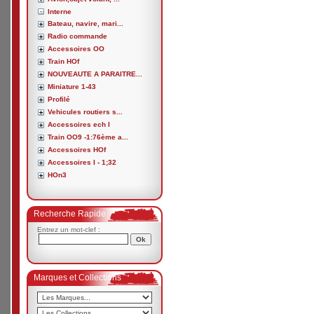
Interne
Bateau, navire, mari...
Radio commande
Accessoires OO
Train HOf
NOUVEAUTE A PARAITRE...
Miniature 1-43
Profilé
Vehicules routiers s...
Accessoires ech I
Train OO9 -1:76ème a...
Accessoires HOf
Accessoires I - 1;32
HOn3
Recherche Rapide
Entrez un mot-clef :
Marques et Collections