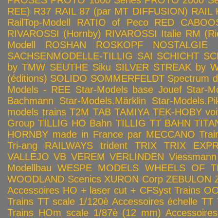
PROSES
PROTO 1000 Series
PROTO 2000 Seri
REE)
R37
RAIL 87 (par MT DIFFUSION)
RAIL 
RailTop-Modell
RATIO of Peco
RED CABOO
RIVAROSSI (Hornby)
RIVAROSSI Italie
RM (Ri
Modell
ROSHAN
ROSKOPF NOSTALGIE
SACHSENMODELLE-TILLIG
SAI
SCHICHT
SC
by TMW
SEUTHE
Siku
SILVER STREAK by Wa
(éditions)
SOLIDO
SOMMERFELDT
Spectrum 
Models - REE
Star-Models base Jouef
Star-M
Bachmann
Star-Models.Märklin
Star-Models.Pi
models trains
T2M
TAB
TAMIYA
TEK-HOBY voitu
Group
TILLIG HO Bahn
TILLIG TT BAHN
TITA
HORNBY made in France par MECCANO
Tra
Tri-ang RAILWAYS
trident
TRIX
TRIX EXP
VALLEJO
VB
VEREM
VERLINDEN
Viessmann
Modellbau
WESPE MODELS
WHEELS OF T
WOODLAND Scenics
XURON Corp
ZEBULON
Accessoires HO + laser cut + CFSyst
Trains OO
Trains TT scale 1/120è
Accessoires échelle TT
Trains HOm scale 1/87è (12 mm)
Accessoire