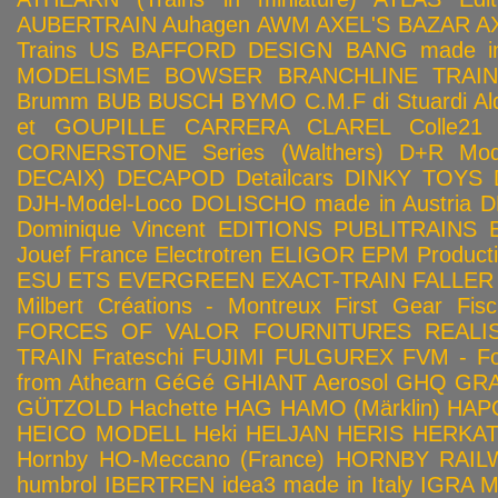
AUBERTRAIN
Auhagen
AWM
AXEL'S BAZAR
A
Trains US
BAFFORD DESIGN
BANG made in
MODELISME
BOWSER
BRANCHLINE TRAI
Brumm
BUB
BUSCH
BYMO
C.M.F di Stuardi Al
et GOUPILLE
CARRERA
CLAREL
Colle21
CORNERSTONE Series (Walthers)
D+R Mod
DECAIX)
DECAPOD
Detailcars
DINKY TOYS
DJH-Model-Loco
DOLISCHO made in Austria
D
Dominique Vincent
EDITIONS PUBLITRAINS
Jouef France
Electrotren
ELIGOR
EPM Product
ESU
ETS
EVERGREEN
EXACT-TRAIN
FALLER
Milbert Créations - Montreux
First Gear
Fis
FORCES OF VALOR
FOURNITURES REALIS
TRAIN
Frateschi
FUJIMI
FULGUREX
FVM - Fo
from Athearn
GéGé
GHIANT Aerosol
GHQ
GRA
GÜTZOLD
Hachette
HAG
HAMO (Märklin)
HAP
HEICO MODELL
Heki
HELJAN
HERIS
HERKA
Hornby HO-Meccano (France)
HORNBY RAILWA
humbrol
IBERTREN
idea3 made in Italy
IGRA 