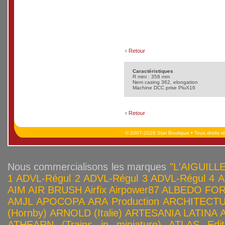
‹
Retour
Caractéristiques
R mini : 358 mm
Nem casing 362, elongation
Machine DCC prise PluX16
‹
Retour
© 2007-2026 Star Boutique • Tous droits r
Nous commercialisons les marques
"L'AIGUILLE
1
ADVL-Régul 2
ADVL-Régul 3
ADVL-Régul 4
A
AIM
AIR BRUSH
Airfix
Airpower87
ALBEDO FOR
AMJL
APOCOPA
ARA Production
ARCHITECTU
(Hornby)
ARNOLD (Italie)
ARTESANIA LATINA
ATHEARN (Trains in miniature)
ATLAS Edit