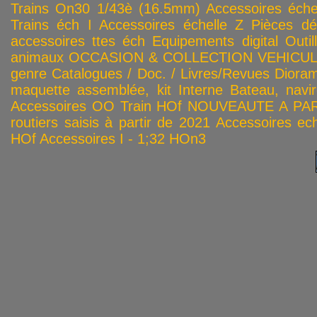
Trains On30 1/43è (16.5mm)
Accessoires éch
Trains éch I
Accessoires échelle Z
Pièces dé
accessoires ttes éch
Equipements digital
Outil
animaux
OCCASION & COLLECTION
VEHICULES
genre
Catalogues / Doc. / Livres/Revues
Diora
maquette assemblée, kit
Interne
Bateau, navir
Accessoires OO
Train HOf
NOUVEAUTE A PAR
routiers saisis à partir de 2021
Accessoires ech
HOf
Accessoires I - 1;32
HOn3