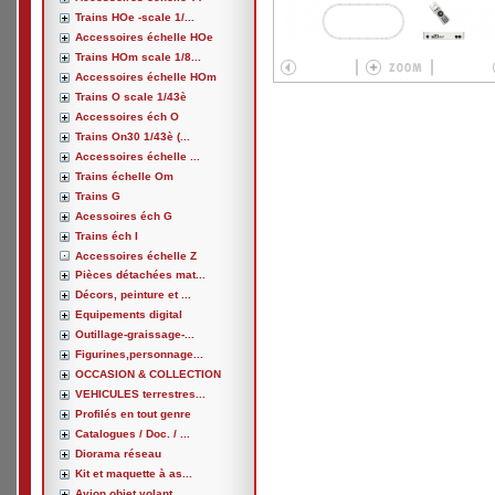
Trains HOe -scale 1/...
Accessoires échelle HOe
Trains HOm scale 1/8...
Accessoires échelle HOm
Trains O scale 1/43è
Accessoires éch O
Trains On30 1/43è (...
Accessoires échelle ...
Trains échelle Om
Trains G
Acessoires éch G
Trains éch I
Accessoires échelle Z
Pièces détachées mat...
Décors, peinture et ...
Equipements digital
Outillage-graissage-...
Figurines,personnage...
OCCASION & COLLECTION
VEHICULES terrestres...
Profilés en tout genre
Catalogues / Doc. / ...
Diorama réseau
Kit et maquette à as...
Avion,objet volant, ...