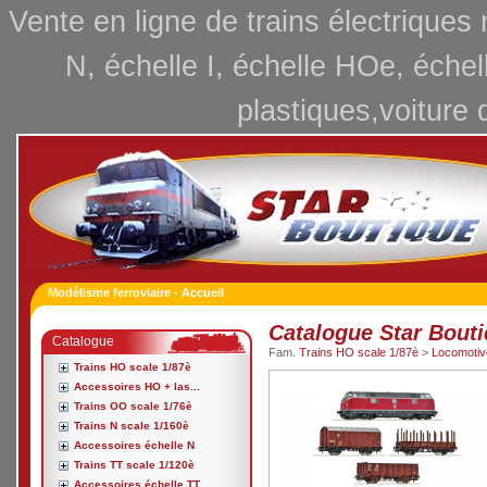
Vente en ligne de trains électriques
N, échelle I, échelle HOe, échel
plastiques,voiture 
Modélisme ferroviaire - Accueil
Catalogue Star Bout
Catalogue
Fam.
Trains HO scale 1/87è
>
Locomotive
Trains HO scale 1/87è
Accessoires HO + las...
Trains OO scale 1/76è
Trains N scale 1/160è
Accessoires échelle N
Trains TT scale 1/120è
Accessoires échelle TT