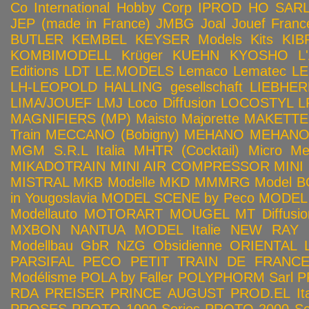
Co
International Hobby Corp
IPROD HO SAR
JEP (made in France)
JMBG
Joal
Jouef Franc
BUTLER
KEMBEL
KEYSER Models Kits
KIB
KOMBIMODELL
Krüger
KUEHN
KYOSHO
L
Editions
LDT
LE.MODELS
Lemaco
Lematec
LE
LH-LEOPOLD HALLING gesellschaft
LIEBHER
LIMA/JOUEF
LMJ
Loco Diffusion
LOCOSTYL
L
MAGNIFIERS (MP)
Maisto
Majorette
MAKETTE
Train
MECCANO (Bobigny)
MEHANO
MEHANO 
MGM S.R.L Italia
MHTR (Cocktail)
Micro Met
MIKADOTRAIN
MINI AIR COMPRESSOR
MINI
MISTRAL
MKB Modelle
MKD
MMMRG
Model BO
in Yougoslavia
MODEL SCENE by Peco
MODEL 
Modellauto
MOTORART
MOUGEL
MT Diffusio
MXBON
NANTUA MODEL Italie
NEW RAY
Modellbau GbR
NZG
Obsidienne
ORIENTAL L
PARSIFAL
PECO
PETIT TRAIN DE FRANC
Modélisme
POLA by Faller
POLYPHORM Sarl
P
RDA
PREISER
PRINCE AUGUST
PROD.EL Ita