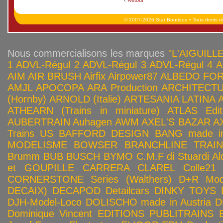
‹
Retour
© 2007-2026 Star Boutique • Tous droits r
Nous commercialisons les marques
"L'AIGUILLE
1
ADVL-Régul 2
ADVL-Régul 3
ADVL-Régul 4
A
AIM
AIR BRUSH
Airfix
Airpower87
ALBEDO FOR
AMJL
APOCOPA
ARA Production
ARCHITECTU
(Hornby)
ARNOLD (Italie)
ARTESANIA LATINA
ATHEARN (Trains in miniature)
ATLAS Edit
AUBERTRAIN
Auhagen
AWM
AXEL'S BAZAR
A
Trains US
BAFFORD DESIGN
BANG made in
MODELISME
BOWSER
BRANCHLINE TRAI
Brumm
BUB
BUSCH
BYMO
C.M.F di Stuardi Al
et GOUPILLE
CARRERA
CLAREL
Colle21
CORNERSTONE Series (Walthers)
D+R Mod
DECAIX)
DECAPOD
Detailcars
DINKY TOYS
DJH-Model-Loco
DOLISCHO made in Austria
D
Dominique Vincent
EDITIONS PUBLITRAINS