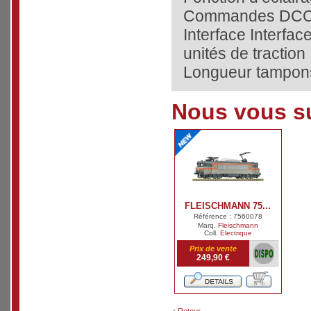
Commandes DCC
Interface Interfac
unités de traction
Longueur tampon
Nous vous su
FLEISCHMANN 75...
Référence : 7560078
Marq.
Fleischmann
Coll.
Electrique
Prix de vente
249,90 €