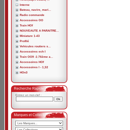
Interne
Bateau, navire, mari...
Radio commande
Accessoires OO
Train HOf
NOUVEAUTE A PARAITRE...
Miniature 1-43
Profilé
Vehicules routiers s...
Accessoires ech I
Train OO9 -1:76ème a...
Accessoires HOf
Accessoires I - 1;32
HOn3
Recherche Rapide
Entrez un mot-clef :
Marques et Collections