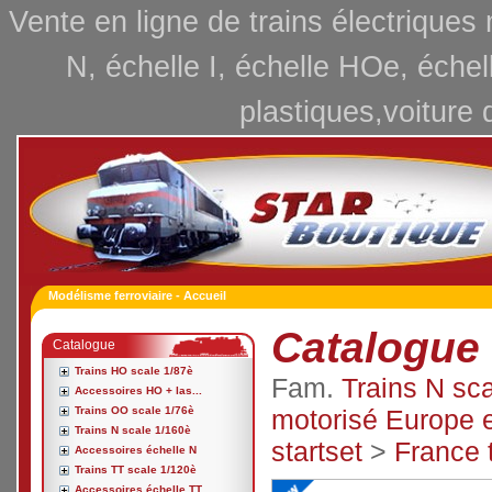
Vente en ligne de trains électriques
N, échelle I, échelle HOe, échel
plastiques,voiture 
Modélisme ferroviaire - Accueil
Catalogue 
Catalogue
Trains HO scale 1/87è
Fam.
Trains N sc
Accessoires HO + las...
Trains OO scale 1/76è
motorisé Europe e
Trains N scale 1/160è
startset
>
France 
Accessoires échelle N
Trains TT scale 1/120è
Accessoires échelle TT