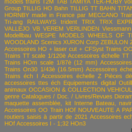
models trains
T2M
TAB
TAMIYA
TEK-HOBY voitu
Group
TILLIG HO Bahn
TILLIG TT BAHN
TITA
HORNBY made in France par MECCANO
Tra
Tri-ang RAILWAYS
trident
TRIX
TRIX EXP
VALLEJO
VB
VEREM
VERLINDEN
Viessmann
Modellbau
WESPE MODELS
WHEELS OF T
WOODLAND Scenics
XURON Corp
ZEBULON
Accessoires HO + laser cut + CFSyst
Trains OO
Trains TT scale 1/120è
Accessoires échelle TT
Trains HOm scale 1/87è (12 mm)
Accessoire
Trains On30 1/43è (16.5mm)
Accessoires éch
Trains éch I
Accessoires échelle Z
Pièces dé
accessoires ttes éch
Equipements digital
Outil
animaux
OCCASION & COLLECTION
VEHICULES
genre
Catalogues / Doc. / Livres/Revues
Diora
maquette assemblée, kit
Interne
Bateau, navir
Accessoires OO
Train HOf
NOUVEAUTE A PAR
routiers saisis à partir de 2021
Accessoires ech
HOf
Accessoires I - 1;32
HOn3