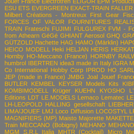
Jouef France
Electrotren
ELIGOR
EPM Product
ESU
ETS
EVERGREEN
EXACT-TRAIN
FALLER
Milbert Créations - Montreux
First Gear
Fis
FORCES OF VALOR
FOURNITURES REALIS
TRAIN
Frateschi
FUJIMI
FULGUREX
FVM - Fo
from Athearn
GéGé
GHIANT Aerosol
GHQ
GRA
GÜTZOLD
Hachette
HAG
HAMO (Märklin)
HAP
HEICO MODELL
Heki
HELJAN
HERIS
HERKA
Hornby HO-Meccano (France)
HORNBY RAILWA
humbrol
IBERTREN
idea3 made in Italy
IGRA 
Co
International Hobby Corp
IPROD HO SAR
JEP (made in France)
JMBG
Joal
Jouef Franc
BUTLER
KEMBEL
KEYSER Models Kits
KIB
KOMBIMODELL
Krüger
KUEHN
KYOSHO
L
Editions
LDT
LE.MODELS
Lemaco
Lematec
LE
LH-LEOPOLD HALLING gesellschaft
LIEBHER
LIMA/JOUEF
LMJ
Loco Diffusion
LOCOSTYL
L
MAGNIFIERS (MP)
Maisto
Majorette
MAKETTE
Train
MECCANO (Bobigny)
MEHANO
MEHANO 
MGM S.R.L Italia
MHTR (Cocktail)
Micro Met