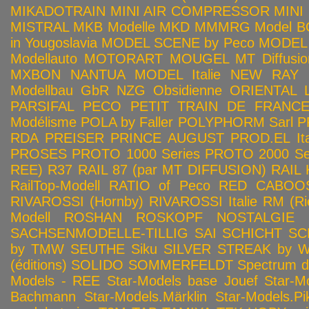
MIKADOTRAIN
MINI AIR COMPRESSOR
MINI
MISTRAL
MKB Modelle
MKD
MMMRG
Model BO
in Yougoslavia
MODEL SCENE by Peco
MODEL 
Modellauto
MOTORART
MOUGEL
MT Diffusio
MXBON
NANTUA MODEL Italie
NEW RAY
Modellbau GbR
NZG
Obsidienne
ORIENTAL L
PARSIFAL
PECO
PETIT TRAIN DE FRANC
Modélisme
POLA by Faller
POLYPHORM Sarl
P
RDA
PREISER
PRINCE AUGUST
PROD.EL Ita
PROSES
PROTO 1000 Series
PROTO 2000 Seri
REE)
R37
RAIL 87 (par MT DIFFUSION)
RAIL 
RailTop-Modell
RATIO of Peco
RED CABOO
RIVAROSSI (Hornby)
RIVAROSSI Italie
RM (Ri
Modell
ROSHAN
ROSKOPF NOSTALGIE
SACHSENMODELLE-TILLIG
SAI
SCHICHT
SC
by TMW
SEUTHE
Siku
SILVER STREAK by Wa
(éditions)
SOLIDO
SOMMERFELDT
Spectrum 
Models - REE
Star-Models base Jouef
Star-M
Bachmann
Star-Models.Märklin
Star-Models.Pi