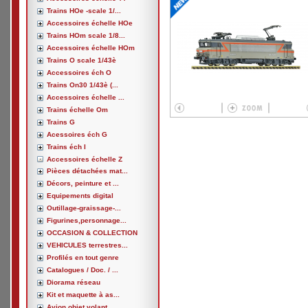
Trains HOe -scale 1/...
Accessoires échelle HOe
Trains HOm scale 1/8...
Accessoires échelle HOm
Trains O scale 1/43è
Accessoires éch O
Trains On30 1/43è (...
Accessoires échelle ...
Trains échelle Om
Trains G
Acessoires éch G
Trains éch I
Accessoires échelle Z
Pièces détachées mat...
Décors, peinture et ...
Equipements digital
Outillage-graissage-...
Figurines,personnage...
OCCASION & COLLECTION
VEHICULES terrestres...
Profilés en tout genre
Catalogues / Doc. / ...
Diorama réseau
Kit et maquette à as...
Avion,objet volant, ...