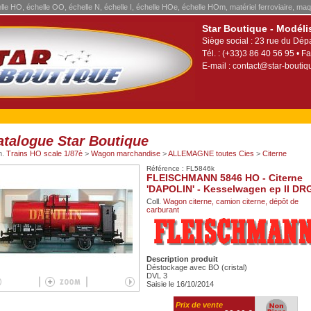
elle HO, échelle OO, échelle N, échelle I, échelle HOe, échelle HOm, matériel ferroviaire, maq
Star Boutique - Modéli
Siège social : 23 rue du Dép
Tél. : (+33)3 86 40 56 95 • Fa
E-mail :
contact@star-boutiqu
atalogue Star Boutique
m.
Trains HO scale 1/87è
>
Wagon marchandise
>
ALLEMAGNE toutes Cies
>
Citerne
Référence : FL5846k
FLEISCHMANN 5846 HO - Citerne
'DAPOLIN' - Kesselwagen ep II DR
Coll.
Wagon citerne, camion citerne, dépôt de
carburant
Description produit
Déstockage avec BO (cristal)
DVL 3
Saisie le 16/10/2014
Prix de vente