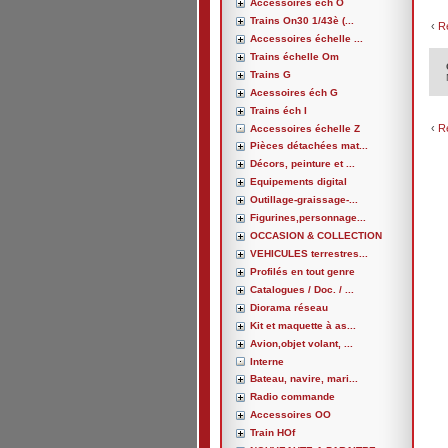
Accessoires éch O
Trains On30 1/43è (...
‹
R
Accessoires échelle ...
Trains échelle Om
Trains G
Acessoires éch G
Trains éch I
‹
R
Accessoires échelle Z
Pièces détachées mat...
Décors, peinture et ...
Equipements digital
Outillage-graissage-...
Figurines,personnage...
OCCASION & COLLECTION
VEHICULES terrestres...
Profilés en tout genre
Catalogues / Doc. / ...
Diorama réseau
Kit et maquette à as...
Avion,objet volant, ...
Interne
Bateau, navire, mari...
Radio commande
Accessoires OO
Train HOf