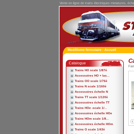
Vente en ligne de trains électriques miniatures, éch
Modélisme ferroviaire - Accueil
C
Catalogue
Fa
Trains HO scale 1/87è
Accessoires HO + las...
Trains OO scale 1/76è
Trains N scale 1/160è
Accessoires échelle N
Trains TT scale 1/120è
Accessoires échelle TT
Trains HOe -scale 1/...
Accessoires échelle HOe
Trains HOm scale 1/8...
Accessoires échelle HOm
Trains O scale 1/43è