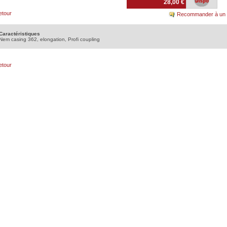
28,00 €
etour
Recommander à un 
Caractéristiques
Nem casing 362, elongation, Profi coupling
etour