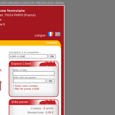
uettes plastiques,voiture de collection,avion, bateau
sme ferroviaire
art. 75014 PARIS (France)
x :
e.fr
Langue :
Contact
Inscription à la newsletter :
Espace Client
G,
Votre e-mail :
Votre mot de passe :
•
Créer votre compte
•
Mot de passe oublié
Votre panier
Contenu :
0
article
Montant total :
0,00 €