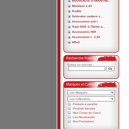
NOUVEAUTE A PARAITRE...
Miniature 1-43
Profilé
Vehicules routiers s...
Accessoires ech I
Train OO9 -1:76ème a...
Accessoires HOf
Accessoires I - 1;32
HOn3
Recherche Rapide
Entrez un mot-clef :
Marques et Collections
Produits à paraître
Produits épuisés
Nos Coups de Coeur
Les Nouveautés
Nos Promotions