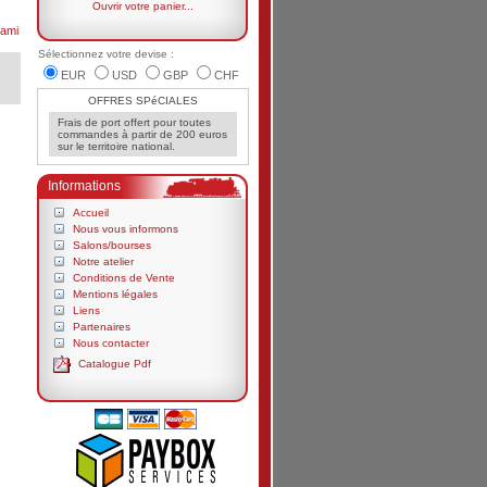
Ouvrir votre panier...
ami
Sélectionnez votre devise :
EUR
USD
GBP
CHF
OFFRES SPéCIALES
Frais de port offert pour toutes
commandes à partir de 200 euros
sur le territoire national.
Informations
Accueil
Nous vous informons
Salons/bourses
Notre atelier
Conditions de Vente
Mentions légales
Liens
Partenaires
Nous contacter
Catalogue Pdf