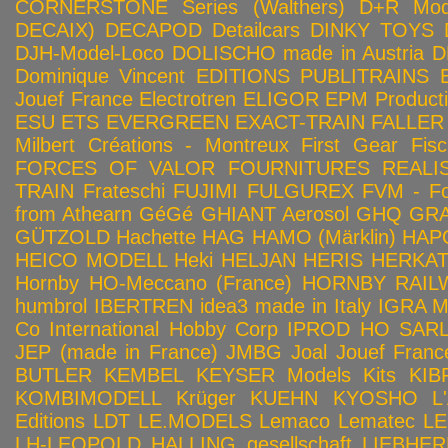
CORNERSTONE Series (Walthers)
D+R Mod
DECAIX)
DECAPOD
Detailcars
DINKY TOYS
DJH-Model-Loco
DOLISCHO made in Austria
D
Dominique Vincent
EDITIONS PUBLITRAINS
Jouef France
Electrotren
ELIGOR
EPM Product
ESU
ETS
EVERGREEN
EXACT-TRAIN
FALLER
Milbert Créations - Montreux
First Gear
Fis
FORCES OF VALOR
FOURNITURES REALIS
TRAIN
Frateschi
FUJIMI
FULGUREX
FVM - Fo
from Athearn
GéGé
GHIANT Aerosol
GHQ
GRA
GÜTZOLD
Hachette
HAG
HAMO (Märklin)
HAP
HEICO MODELL
Heki
HELJAN
HERIS
HERKA
Hornby HO-Meccano (France)
HORNBY RAILWA
humbrol
IBERTREN
idea3 made in Italy
IGRA 
Co
International Hobby Corp
IPROD HO SAR
JEP (made in France)
JMBG
Joal
Jouef Franc
BUTLER
KEMBEL
KEYSER Models Kits
KIB
KOMBIMODELL
Krüger
KUEHN
KYOSHO
L
Editions
LDT
LE.MODELS
Lemaco
Lematec
LE
LH-LEOPOLD HALLING gesellschaft
LIEBHER