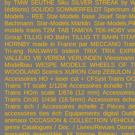
by TMW
SEUTHE
Siku
SILVER STREAK by Wa
(éditions)
SOLIDO
SOMMERFELDT
Spectrum 
Models - REE
Star-Models base Jouef
Star-M
Bachmann
Star-Models.Märklin
Star-Models.Pi
models trains
T2M
TAB
TAMIYA
TEK-HOBY voitu
Group
TILLIG HO Bahn
TILLIG TT BAHN
TITA
HORNBY made in France par MECCANO
Tra
Tri-ang RAILWAYS
trident
TRIX
TRIX EXP
VALLEJO
VB
VEREM
VERLINDEN
Viessmann
Modellbau
WESPE MODELS
WHEELS OF T
WOODLAND Scenics
XURON Corp
ZEBULON
Accessoires HO + laser cut + CFSyst
Trains OO
Trains TT scale 1/120è
Accessoires échelle TT
Trains HOm scale 1/87è (12 mm)
Accessoire
Trains On30 1/43è (16.5mm)
Accessoires éch
Trains éch I
Accessoires échelle Z
Pièces dé
accessoires ttes éch
Equipements digital
Outil
animaux
OCCASION & COLLECTION
VEHICULES
genre
Catalogues / Doc. / Livres/Revues
Diora
maquette assemblée, kit
Interne
Bateau, navir