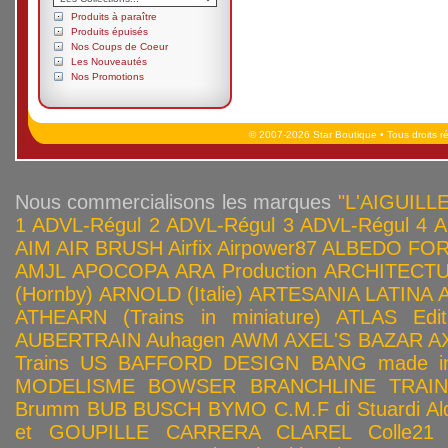
Produits à paraître
Produits épuisés
Nos Coups de Coeur
Les Nouveautés
Nos Promotions
© 2007-2026 Star Boutique • Tous droits r
Nous commercialisons les marques
"L'AIGUILLE
1
ADVL-Régul 2
ADVL-Régul 3
ADVL-Régul 4
A
AIM
AIR BRUSH
Airfix
Airpower87
ALBEDO FOR
AMJL
APOCOPA
ARA Production
ARCHITECTU
(Hornby)
ARNOLD (Italie)
ARTESANIA LATINA
ATHEARN (Trains in miniature)
ATLAS Edit
AUBERTRAIN
Auhagen
AWM
AXEL'S BAZAR
A
Trains US
BAFFORD DESIGN
BANG made in
MODELISME
BOWSER
BRANCHLINE TRAI
Brumm
BUB
BUSCH
BYMO
C.M.F di Stuardi Al
et GOUPILLE
CARRERA
CLAREL
Colle21