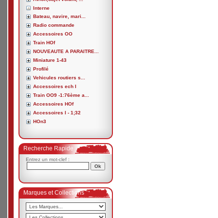
Interne
Bateau, navire, mari...
Radio commande
Accessoires OO
Train HOf
NOUVEAUTE A PARAITRE...
Miniature 1-43
Profilé
Vehicules routiers s...
Accessoires ech I
Train OO9 -1:76ème a...
Accessoires HOf
Accessoires I - 1;32
HOn3
Recherche Rapide
Entrez un mot-clef :
Marques et Collections