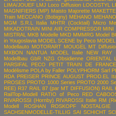
LIMA/JOUEF
LMJ
Loco Diffusion
LOCOSTYL
L
MAGNIFIERS (MP)
Maisto
Majorette
MAKETTE
Train
MECCANO (Bobigny)
MEHANO
MEHANO 
MGM S.R.L Italia
MHTR (Cocktail)
Micro Met
MIKADOTRAIN
MINI AIR COMPRESSOR
MINI
MISTRAL
MKB Modelle
MKD
MMMRG
Model BO
in Yougoslavia
MODEL SCENE by Peco
MODEL 
Modellauto
MOTORART
MOUGEL
MT Diffusio
MXBON
NANTUA MODEL Italie
NEW RAY
Modellbau GbR
NZG
Obsidienne
ORIENTAL L
PARSIFAL
PECO
PETIT TRAIN DE FRANC
Modélisme
POLA by Faller
POLYPHORM Sarl
P
RDA
PREISER
PRINCE AUGUST
PROD.EL Ita
PROSES
PROTO 1000 Series
PROTO 2000 Seri
REE)
R37
RAIL 87 (par MT DIFFUSION)
RAIL 
RailTop-Modell
RATIO of Peco
RED CABOO
RIVAROSSI (Hornby)
RIVAROSSI Italie
RM (Ri
Modell
ROSHAN
ROSKOPF NOSTALGIE
SACHSENMODELLE-TILLIG
SAI
SCHICHT
SC