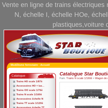
Vente en ligne de trains électriques
N, échelle I, échelle HOe, échel
plastiques,voiture 
Modélisme ferroviaire - Accueil
Catalogue Star Bout
Catalogue
Fam.
Trains N scale 1/160è
>
Wagon de 
Trains HO scale 1/87è
Accessoires HO + las...
Trains OO scale 1/76è
Trains N scale 1/160è
Accessoires échelle N
Trains TT scale 1/120è
Accessoires échelle TT