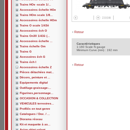
Trains HOe -scale 1/...
Accessoires échelle HOe
Trains HOm scale 1/8...
Accessoires échelle HOm
Trains O scale 1/43è
Accessoires éch O
‹
Retour
Trains On30 1/43è (...
Accessoires échelle ...
Caractéristiques
Trains échelle Om
1:160 Scale N gauge
Minimum Curve (mm) : 192 mm
Trains G
Acessoires éch G
Trains éch I
‹
Retour
Accessoires échelle Z
Pièces détachées mat...
Décors, peinture et ...
Equipements digital
Outillage-graissage-...
Figurines,personnage...
OCCASION & COLLECTION
VEHICULES terrestres...
Profilés en tout genre
Catalogues / Doc. / ...
Diorama réseau
Kit et maquette à as...
Avion,objet volant, ...