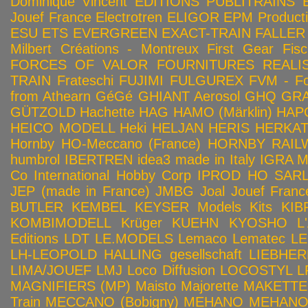
Dominique Vincent
EDITIONS PUBLITRAINS
Jouef France
Electrotren
ELIGOR
EPM Product
ESU
ETS
EVERGREEN
EXACT-TRAIN
FALLER
Milbert Créations - Montreux
First Gear
Fis
FORCES OF VALOR
FOURNITURES REALIS
TRAIN
Frateschi
FUJIMI
FULGUREX
FVM - Fo
from Athearn
GéGé
GHIANT Aerosol
GHQ
GRA
GÜTZOLD
Hachette
HAG
HAMO (Märklin)
HAP
HEICO MODELL
Heki
HELJAN
HERIS
HERKA
Hornby HO-Meccano (France)
HORNBY RAILWA
humbrol
IBERTREN
idea3 made in Italy
IGRA 
Co
International Hobby Corp
IPROD HO SAR
JEP (made in France)
JMBG
Joal
Jouef Franc
BUTLER
KEMBEL
KEYSER Models Kits
KIB
KOMBIMODELL
Krüger
KUEHN
KYOSHO
L
Editions
LDT
LE.MODELS
Lemaco
Lematec
LE
LH-LEOPOLD HALLING gesellschaft
LIEBHER
LIMA/JOUEF
LMJ
Loco Diffusion
LOCOSTYL
L
MAGNIFIERS (MP)
Maisto
Majorette
MAKETTE
Train
MECCANO (Bobigny)
MEHANO
MEHANO 