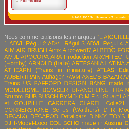
Nos Promotions
© 2007-2026 Star Boutique • Tous droits r
Nous commercialisons les marques
"L'AIGUILLE
1
ADVL-Régul 2
ADVL-Régul 3
ADVL-Régul 4
A
AIM
AIR BRUSH
Airfix
Airpower87
ALBEDO FOR
AMJL
APOCOPA
ARA Production
ARCHITECTU
(Hornby)
ARNOLD (Italie)
ARTESANIA LATINA
ATHEARN (Trains in miniature)
ATLAS Edit
AUBERTRAIN
Auhagen
AWM
AXEL'S BAZAR
A
Trains US
BAFFORD DESIGN
BANG made in
MODELISME
BOWSER
BRANCHLINE TRAI
Brumm
BUB
BUSCH
BYMO
C.M.F di Stuardi Al
et GOUPILLE
CARRERA
CLAREL
Colle21
CORNERSTONE Series (Walthers)
D+R Mod
DECAIX)
DECAPOD
Detailcars
DINKY TOYS
DJH-Model-Loco
DOLISCHO made in Austria
D