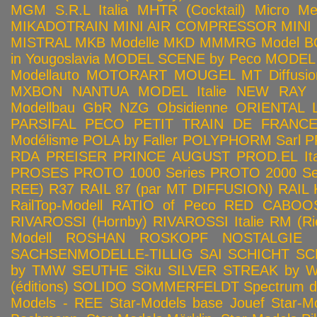
MGM S.R.L Italia
MHTR (Cocktail)
Micro Met
MIKADOTRAIN
MINI AIR COMPRESSOR
MINI
MISTRAL
MKB Modelle
MKD
MMMRG
Model BO
in Yougoslavia
MODEL SCENE by Peco
MODEL 
Modellauto
MOTORART
MOUGEL
MT Diffusio
MXBON
NANTUA MODEL Italie
NEW RAY
Modellbau GbR
NZG
Obsidienne
ORIENTAL L
PARSIFAL
PECO
PETIT TRAIN DE FRANC
Modélisme
POLA by Faller
POLYPHORM Sarl
P
RDA
PREISER
PRINCE AUGUST
PROD.EL Ita
PROSES
PROTO 1000 Series
PROTO 2000 Seri
REE)
R37
RAIL 87 (par MT DIFFUSION)
RAIL 
RailTop-Modell
RATIO of Peco
RED CABOO
RIVAROSSI (Hornby)
RIVAROSSI Italie
RM (Ri
Modell
ROSHAN
ROSKOPF NOSTALGIE
SACHSENMODELLE-TILLIG
SAI
SCHICHT
SC
by TMW
SEUTHE
Siku
SILVER STREAK by Wa
(éditions)
SOLIDO
SOMMERFELDT
Spectrum 
Models - REE
Star-Models base Jouef
Star-M