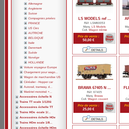
Allemagne
Angleterre
Suisse
LS MODELS ref ...
AR
Compagnies privées
Réf. LSM60053
FRANCE
Marq.
LS Models
Ma
US Cies
Coll.
Wagon trémie
AUTRICHE
Prix de vente :
Pri
BELGIQUE
50,00 €
Italie
Danemark
Suède
Norvège
HOLLANDE
Voiture voyageur Europe
Chargement pour wago...
Wagon de marchandise US
Céréalier - Hopper car
Autorail, tramway, d...
BRAWA 67405 N ...
FL
Matériel motoirisé +...
Réf. 67405
Marq.
Brawa
Accessoires échelle N
Coll.
Wagon couvert
Co
Trains TT scale 1/120è
Prix de vente :
Pri
Accessoires échelle TT
25,00 €
Trains HOe -scale 1/...
Accessoires échelle HOe
Trains HOm scale 1/8...
Accessoires échelle HOm