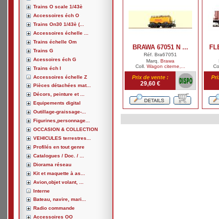
Trains O scale 1/43è
Accessoires éch O
Trains On30 1/43è (...
Accessoires échelle ...
Trains échelle Om
BRAWA 67051 N ...
FL
Trains G
Réf. Bra67051
Acessoires éch G
Marq.
Brawa
Coll.
Wagon citerne,...
Co
Trains éch I
Accessoires échelle Z
Prix de vente :
Pri
29,60 €
Pièces détachées mat...
Décors, peinture et ...
Equipements digital
Outillage-graissage-...
Figurines,personnage...
OCCASION & COLLECTION
VEHICULES terrestres...
Profilés en tout genre
Catalogues / Doc. / ...
Diorama réseau
Kit et maquette à as...
Avion,objet volant, ...
Interne
Bateau, navire, mari...
Radio commande
Accessoires OO