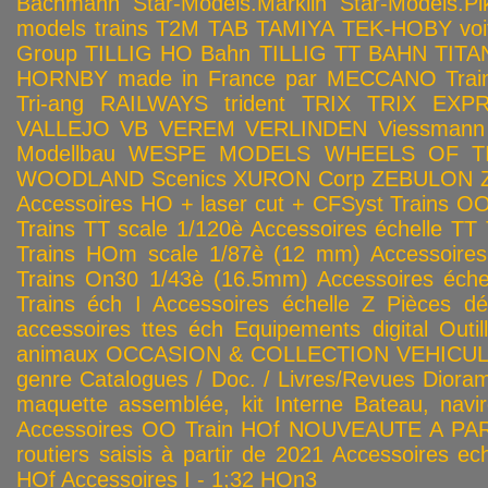
Bachmann
Star-Models.Märklin
Star-Models.Pi
models trains
T2M
TAB
TAMIYA
TEK-HOBY voitu
Group
TILLIG HO Bahn
TILLIG TT BAHN
TITA
HORNBY made in France par MECCANO
Tra
Tri-ang RAILWAYS
trident
TRIX
TRIX EXP
VALLEJO
VB
VEREM
VERLINDEN
Viessmann
Modellbau
WESPE MODELS
WHEELS OF T
WOODLAND Scenics
XURON Corp
ZEBULON
Accessoires HO + laser cut + CFSyst
Trains OO
Trains TT scale 1/120è
Accessoires échelle TT
Trains HOm scale 1/87è (12 mm)
Accessoire
Trains On30 1/43è (16.5mm)
Accessoires éch
Trains éch I
Accessoires échelle Z
Pièces dé
accessoires ttes éch
Equipements digital
Outil
animaux
OCCASION & COLLECTION
VEHICULES
genre
Catalogues / Doc. / Livres/Revues
Diora
maquette assemblée, kit
Interne
Bateau, navir
Accessoires OO
Train HOf
NOUVEAUTE A PAR
routiers saisis à partir de 2021
Accessoires ech
HOf
Accessoires I - 1;32
HOn3