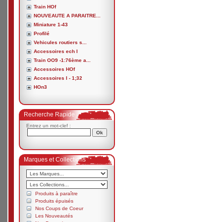
Train HOf
NOUVEAUTE A PARAITRE...
Miniature 1-43
Profilé
Vehicules routiers s...
Accessoires ech I
Train OO9 -1:76ème a...
Accessoires HOf
Accessoires I - 1;32
HOn3
Recherche Rapide
Entrez un mot-clef :
Marques et Collections
Produits à paraître
Produits épuisés
Nos Coups de Coeur
Les Nouveautés