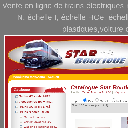
Vente en ligne de trains électriques
N, échelle I, échelle HOe, échel
plastiques,voiture 
Modélisme ferroviaire - Accueil
Catalogue Star Bout
Catalogue
Famille :
Trains N scale 1/160è
|
Wagon de 
Trains HO scale 1/87è
Tri par :
Prix
Modèle
Référen
Accessoires HO + las...
Total 135 articles (de 1 à 9)
Trains OO scale 1/76è
Trains N scale 1/160è
Matériel motorisé Eu...
Voiture voyageur US
Wagon de marchandise...