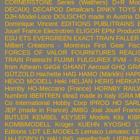
CORNERSTONE Series (Walthers)
D+R Mod
DECAIX)
DECAPOD
Detailcars
DINKY TOYS
DJH-Model-Loco
DOLISCHO made in Austria
D
Dominique Vincent
EDITIONS PUBLITRAINS
Jouef France
Electrotren
ELIGOR
EPM Product
ESU
ETS
EVERGREEN
EXACT-TRAIN
FALLER
Milbert Créations - Montreux
First Gear
Fis
FORCES OF VALOR
FOURNITURES REALIS
TRAIN
Frateschi
FUJIMI
FULGUREX
FVM - Fo
from Athearn
GéGé
GHIANT Aerosol
GHQ
GRA
GÜTZOLD
Hachette
HAG
HAMO (Märklin)
HAP
HEICO MODELL
Heki
HELJAN
HERIS
HERKA
Hornby HO-Meccano (France)
HORNBY RAILWA
humbrol
IBERTREN
idea3 made in Italy
IGRA 
Co
International Hobby Corp
IPROD HO SAR
JEP (made in France)
JMBG
Joal
Jouef Franc
BUTLER
KEMBEL
KEYSER Models Kits
KIB
KOMBIMODELL
Krüger
KUEHN
KYOSHO
L
Editions
LDT
LE.MODELS
Lemaco
Lematec
LE
LH-LEOPOLD HALLING gesellschaft
LIEBHER