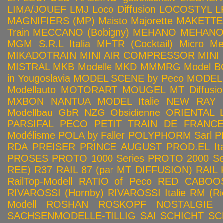
LIMA/JOUEF
LMJ
Loco Diffusion
LOCOSTYL
L
MAGNIFIERS (MP)
Maisto
Majorette
MAKETTE
Train
MECCANO (Bobigny)
MEHANO
MEHANO 
MGM S.R.L Italia
MHTR (Cocktail)
Micro Met
MIKADOTRAIN
MINI AIR COMPRESSOR
MINI
MISTRAL
MKB Modelle
MKD
MMMRG
Model BO
in Yougoslavia
MODEL SCENE by Peco
MODEL 
Modellauto
MOTORART
MOUGEL
MT Diffusio
MXBON
NANTUA MODEL Italie
NEW RAY
Modellbau GbR
NZG
Obsidienne
ORIENTAL L
PARSIFAL
PECO
PETIT TRAIN DE FRANC
Modélisme
POLA by Faller
POLYPHORM Sarl
P
RDA
PREISER
PRINCE AUGUST
PROD.EL Ita
PROSES
PROTO 1000 Series
PROTO 2000 Seri
REE)
R37
RAIL 87 (par MT DIFFUSION)
RAIL 
RailTop-Modell
RATIO of Peco
RED CABOO
RIVAROSSI (Hornby)
RIVAROSSI Italie
RM (Ri
Modell
ROSHAN
ROSKOPF NOSTALGIE
SACHSENMODELLE-TILLIG
SAI
SCHICHT
SC