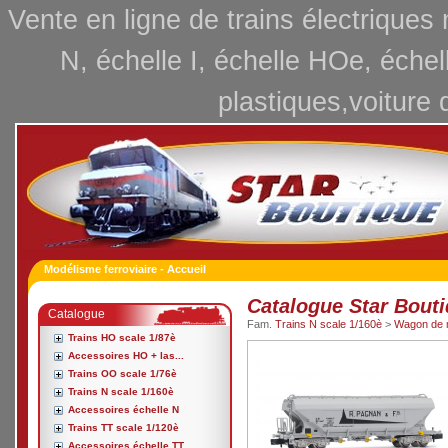
Vente en ligne de trains électriques
N, échelle I, échelle HOe, échel
plastiques,voiture 
Modélisme ferroviaire - Accueil
Catalogue Star Bout
Catalogue
Fam.
Trains N scale 1/160è
>
Wagon de 
Trains HO scale 1/87è
Accessoires HO + las...
Trains OO scale 1/76è
Trains N scale 1/160è
Accessoires échelle N
Trains TT scale 1/120è
Accessoires échelle TT