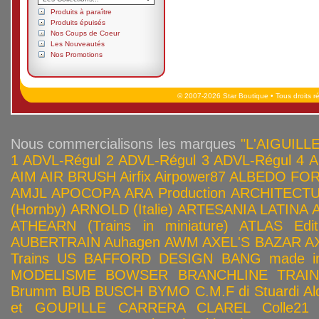
Produits à paraître
Produits épuisés
Nos Coups de Coeur
Les Nouveautés
Nos Promotions
© 2007-2026 Star Boutique • Tous droits r
Nous commercialisons les marques
"L'AIGUILLE
1
ADVL-Régul 2
ADVL-Régul 3
ADVL-Régul 4
A
AIM
AIR BRUSH
Airfix
Airpower87
ALBEDO FOR
AMJL
APOCOPA
ARA Production
ARCHITECTU
(Hornby)
ARNOLD (Italie)
ARTESANIA LATINA
ATHEARN (Trains in miniature)
ATLAS Edit
AUBERTRAIN
Auhagen
AWM
AXEL'S BAZAR
A
Trains US
BAFFORD DESIGN
BANG made in
MODELISME
BOWSER
BRANCHLINE TRAI
Brumm
BUB
BUSCH
BYMO
C.M.F di Stuardi Al
et GOUPILLE
CARRERA
CLAREL
Colle21