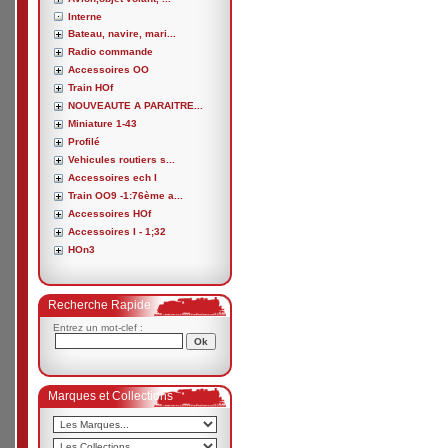
Interne
Bateau, navire, mari...
Radio commande
Accessoires OO
Train HOf
NOUVEAUTE A PARAITRE...
Miniature 1-43
Profilé
Vehicules routiers s...
Accessoires ech I
Train OO9 -1:76ème a...
Accessoires HOf
Accessoires I - 1;32
HOn3
Recherche Rapide
Entrez un mot-clef :
Marques et Collections