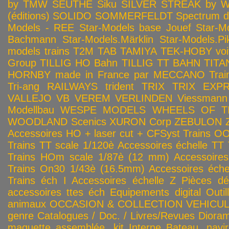
by TMW
SEUTHE
Siku
SILVER STREAK by Wa
(éditions)
SOLIDO
SOMMERFELDT
Spectrum 
Models - REE
Star-Models base Jouef
Star-M
Bachmann
Star-Models.Märklin
Star-Models.Pi
models trains
T2M
TAB
TAMIYA
TEK-HOBY voitu
Group
TILLIG HO Bahn
TILLIG TT BAHN
TITA
HORNBY made in France par MECCANO
Tra
Tri-ang RAILWAYS
trident
TRIX
TRIX EXP
VALLEJO
VB
VEREM
VERLINDEN
Viessmann
Modellbau
WESPE MODELS
WHEELS OF T
WOODLAND Scenics
XURON Corp
ZEBULON
Accessoires HO + laser cut + CFSyst
Trains OO
Trains TT scale 1/120è
Accessoires échelle TT
Trains HOm scale 1/87è (12 mm)
Accessoire
Trains On30 1/43è (16.5mm)
Accessoires éch
Trains éch I
Accessoires échelle Z
Pièces dé
accessoires ttes éch
Equipements digital
Outil
animaux
OCCASION & COLLECTION
VEHICULES
genre
Catalogues / Doc. / Livres/Revues
Diora
maquette assemblée, kit
Interne
Bateau, navir