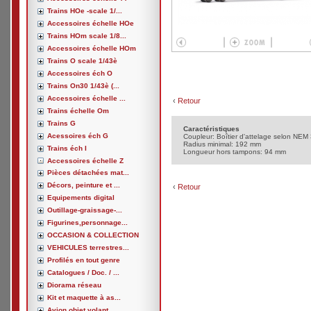
Trains HOe -scale 1/...
Accessoires échelle HOe
Trains HOm scale 1/8...
Accessoires échelle HOm
Trains O scale 1/43è
Accessoires éch O
Trains On30 1/43è (...
Accessoires échelle ...
‹
Retour
Trains échelle Om
Trains G
Caractéristiques
Acessoires éch G
Coupleur: Boîtier d'attelage selon NEM 
Radius minimal: 192 mm
Trains éch I
Longueur hors tampons: 94 mm
Accessoires échelle Z
Pièces détachées mat...
Décors, peinture et ...
‹
Retour
Equipements digital
Outillage-graissage-...
Figurines,personnage...
OCCASION & COLLECTION
VEHICULES terrestres...
Profilés en tout genre
Catalogues / Doc. / ...
Diorama réseau
Kit et maquette à as...
Avion,objet volant, ...