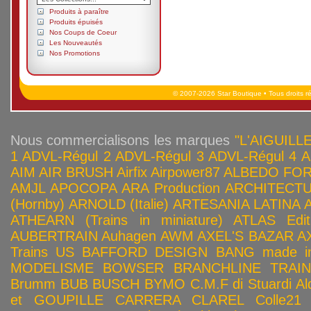
Produits à paraître
Produits épuisés
Nos Coups de Coeur
Les Nouveautés
Nos Promotions
© 2007-2026 Star Boutique • Tous droits r
Nous commercialisons les marques
"L'AIGUILLE
1
ADVL-Régul 2
ADVL-Régul 3
ADVL-Régul 4
A
AIM
AIR BRUSH
Airfix
Airpower87
ALBEDO FOR
AMJL
APOCOPA
ARA Production
ARCHITECTU
(Hornby)
ARNOLD (Italie)
ARTESANIA LATINA
ATHEARN (Trains in miniature)
ATLAS Edit
AUBERTRAIN
Auhagen
AWM
AXEL'S BAZAR
A
Trains US
BAFFORD DESIGN
BANG made in
MODELISME
BOWSER
BRANCHLINE TRAI
Brumm
BUB
BUSCH
BYMO
C.M.F di Stuardi Al
et GOUPILLE
CARRERA
CLAREL
Colle21