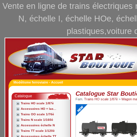
Vente en ligne de trains électriques
N, échelle I, échelle HOe, échel
plastiques,voiture 
Modélisme ferroviaire - Accueil
Catalogue Star Bout
Catalogue
Fam.
Trains HO scale 1/87è
>
Wagon ma
Trains HO scale 1/87è
Accessoires HO + las...
Trains OO scale 1/76è
Trains N scale 1/160è
Accessoires échelle N
Trains TT scale 1/120è
Accessoires échelle TT