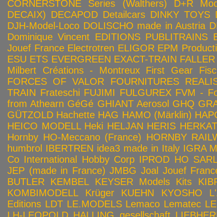
CORNERSTONE Series (Walthers)
D+R Mod
DECAIX)
DECAPOD
Detailcars
DINKY TOYS
DJH-Model-Loco
DOLISCHO made in Austria
D
Dominique Vincent
EDITIONS PUBLITRAINS
Jouef France
Electrotren
ELIGOR
EPM Product
ESU
ETS
EVERGREEN
EXACT-TRAIN
FALLER
Milbert Créations - Montreux
First Gear
Fis
FORCES OF VALOR
FOURNITURES REALIS
TRAIN
Frateschi
FUJIMI
FULGUREX
FVM - Fo
from Athearn
GéGé
GHIANT Aerosol
GHQ
GRA
GÜTZOLD
Hachette
HAG
HAMO (Märklin)
HAP
HEICO MODELL
Heki
HELJAN
HERIS
HERKA
Hornby HO-Meccano (France)
HORNBY RAILWA
humbrol
IBERTREN
idea3 made in Italy
IGRA 
Co
International Hobby Corp
IPROD HO SAR
JEP (made in France)
JMBG
Joal
Jouef Franc
BUTLER
KEMBEL
KEYSER Models Kits
KIB
KOMBIMODELL
Krüger
KUEHN
KYOSHO
L
Editions
LDT
LE.MODELS
Lemaco
Lematec
LE
LH-LEOPOLD HALLING gesellschaft
LIEBHER