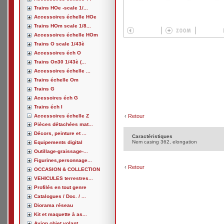
Trains HOe -scale 1/...
Accessoires échelle HOe
Trains HOm scale 1/8...
Accessoires échelle HOm
Trains O scale 1/43è
Accessoires éch O
Trains On30 1/43è (...
Accessoires échelle ...
Trains échelle Om
Trains G
Acessoires éch G
Trains éch I
Accessoires échelle Z
‹
Retour
Pièces détachées mat...
Décors, peinture et ...
Caractéristiques
Nem casing 362, elongation
Equipements digital
Outillage-graissage-...
Figurines,personnage...
‹
Retour
OCCASION & COLLECTION
VEHICULES terrestres...
Profilés en tout genre
Catalogues / Doc. / ...
Diorama réseau
Kit et maquette à as...
Avion,objet volant, ...