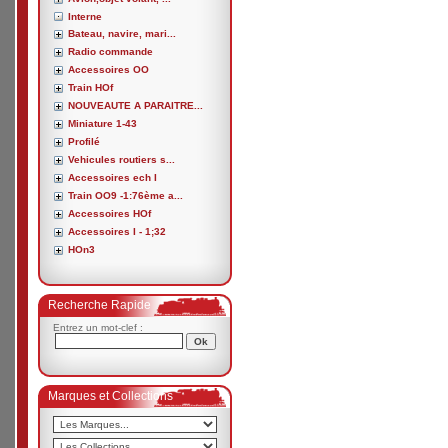
Interne
Bateau, navire, mari...
Radio commande
Accessoires OO
Train HOf
NOUVEAUTE A PARAITRE...
Miniature 1-43
Profilé
Vehicules routiers s...
Accessoires ech I
Train OO9 -1:76ème a...
Accessoires HOf
Accessoires I - 1;32
HOn3
Recherche Rapide
Entrez un mot-clef :
Marques et Collections