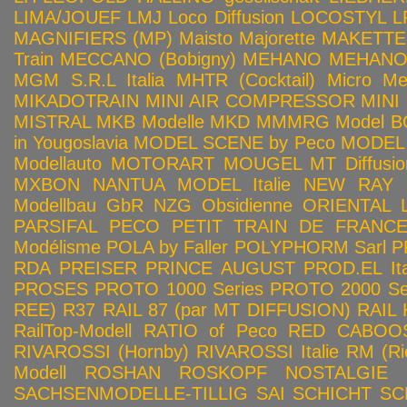
LIMA/JOUEF
LMJ
Loco Diffusion
LOCOSTYL
L
MAGNIFIERS (MP)
Maisto
Majorette
MAKETTE
Train
MECCANO (Bobigny)
MEHANO
MEHANO 
MGM S.R.L Italia
MHTR (Cocktail)
Micro Met
MIKADOTRAIN
MINI AIR COMPRESSOR
MINI
MISTRAL
MKB Modelle
MKD
MMMRG
Model BO
in Yougoslavia
MODEL SCENE by Peco
MODEL 
Modellauto
MOTORART
MOUGEL
MT Diffusio
MXBON
NANTUA MODEL Italie
NEW RAY
Modellbau GbR
NZG
Obsidienne
ORIENTAL L
PARSIFAL
PECO
PETIT TRAIN DE FRANC
Modélisme
POLA by Faller
POLYPHORM Sarl
P
RDA
PREISER
PRINCE AUGUST
PROD.EL Ita
PROSES
PROTO 1000 Series
PROTO 2000 Seri
REE)
R37
RAIL 87 (par MT DIFFUSION)
RAIL 
RailTop-Modell
RATIO of Peco
RED CABOO
RIVAROSSI (Hornby)
RIVAROSSI Italie
RM (Ri
Modell
ROSHAN
ROSKOPF NOSTALGIE
SACHSENMODELLE-TILLIG
SAI
SCHICHT
SC