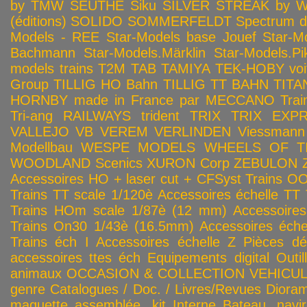
by TMW
SEUTHE
Siku
SILVER STREAK by Wa
(éditions)
SOLIDO
SOMMERFELDT
Spectrum 
Models - REE
Star-Models base Jouef
Star-M
Bachmann
Star-Models.Märklin
Star-Models.Pi
models trains
T2M
TAB
TAMIYA
TEK-HOBY voitu
Group
TILLIG HO Bahn
TILLIG TT BAHN
TITA
HORNBY made in France par MECCANO
Tra
Tri-ang RAILWAYS
trident
TRIX
TRIX EXP
VALLEJO
VB
VEREM
VERLINDEN
Viessmann
Modellbau
WESPE MODELS
WHEELS OF T
WOODLAND Scenics
XURON Corp
ZEBULON
Accessoires HO + laser cut + CFSyst
Trains OO
Trains TT scale 1/120è
Accessoires échelle TT
Trains HOm scale 1/87è (12 mm)
Accessoire
Trains On30 1/43è (16.5mm)
Accessoires éch
Trains éch I
Accessoires échelle Z
Pièces dé
accessoires ttes éch
Equipements digital
Outil
animaux
OCCASION & COLLECTION
VEHICULES
genre
Catalogues / Doc. / Livres/Revues
Diora
maquette assemblée, kit
Interne
Bateau, navir