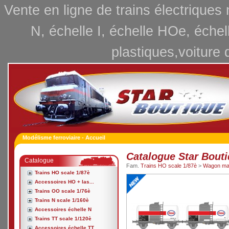
Vente en ligne de trains électriques
N, échelle I, échelle HOe, échel
plastiques,voiture 
Modélisme ferroviaire - Accueil
Catalogue Star Bout
Catalogue
Fam.
Trains HO scale 1/87è
>
Wagon ma
Trains HO scale 1/87è
Accessoires HO + las...
Trains OO scale 1/76è
Trains N scale 1/160è
Accessoires échelle N
Trains TT scale 1/120è
Accessoires échelle TT