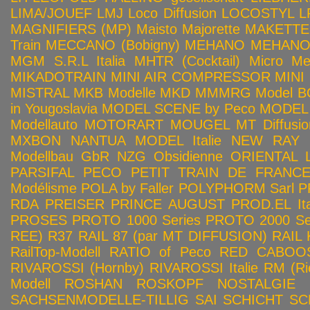
LIMA/JOUEF
LMJ
Loco Diffusion
LOCOSTYL
L
MAGNIFIERS (MP)
Maisto
Majorette
MAKETTE
Train
MECCANO (Bobigny)
MEHANO
MEHANO 
MGM S.R.L Italia
MHTR (Cocktail)
Micro Met
MIKADOTRAIN
MINI AIR COMPRESSOR
MINI
MISTRAL
MKB Modelle
MKD
MMMRG
Model BO
in Yougoslavia
MODEL SCENE by Peco
MODEL 
Modellauto
MOTORART
MOUGEL
MT Diffusio
MXBON
NANTUA MODEL Italie
NEW RAY
Modellbau GbR
NZG
Obsidienne
ORIENTAL L
PARSIFAL
PECO
PETIT TRAIN DE FRANC
Modélisme
POLA by Faller
POLYPHORM Sarl
P
RDA
PREISER
PRINCE AUGUST
PROD.EL Ita
PROSES
PROTO 1000 Series
PROTO 2000 Seri
REE)
R37
RAIL 87 (par MT DIFFUSION)
RAIL 
RailTop-Modell
RATIO of Peco
RED CABOO
RIVAROSSI (Hornby)
RIVAROSSI Italie
RM (Ri
Modell
ROSHAN
ROSKOPF NOSTALGIE
SACHSENMODELLE-TILLIG
SAI
SCHICHT
SC