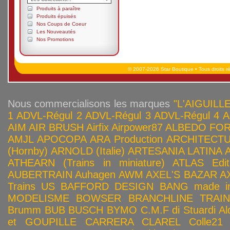
Produits à paraître
Produits épuisés
Nos Coups de Coeur
Les Nouveautés
Nos Promotions
© 2007-2026 Star Boutique • Tous droits r
Nous commercialisons les marques
"L'AIGUILLE
1
ADVL-Régul 2
ADVL-Régul 3
ADVL-Régul 4
A
AIM
AIR BRUSH
Airfix
Airpower87
ALBEDO FOR
AMJL
APOCOPA
ARA Production
ARCHITECTU
(Hornby)
ARNOLD (Italie)
ARTESANIA LATINA
ATHEARN (Trains in miniature)
ATLAS Edit
AUBERTRAIN
Auhagen
AWM
AXEL'S BAZAR
A
Trains US
BAFFORD DESIGN
BANG made in
MODELISME
BOWSER
BRANCHLINE TRAI
Brumm
BUB
BUSCH
BYMO
C.M.F di Stuardi Al
et GOUPILLE
CARRERA
CLAREL
Colle21