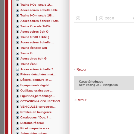
Trains HOe -scale 1/...
Accessoires échelle HOe
Trains HOm scale 1/8...
Accessoires échelle HOm
Trains O scale 1/43è
Accessoires éch O
Trains On30 1/43è (...
Accessoires échelle ...
Trains échelle Om
Trains G
Acessoires éch G
Trains éch I
Accessoires échelle Z
‹
Retour
Pièces détachées mat...
Décors, peinture et ...
Caractéristiques
Nem casing 362, elongation
Equipements digital
Outillage-graissage-...
Figurines,personnage...
‹
Retour
OCCASION & COLLECTION
VEHICULES terrestres...
Profilés en tout genre
Catalogues / Doc. / ...
Diorama réseau
Kit et maquette à as...
Avion,objet volant, ...