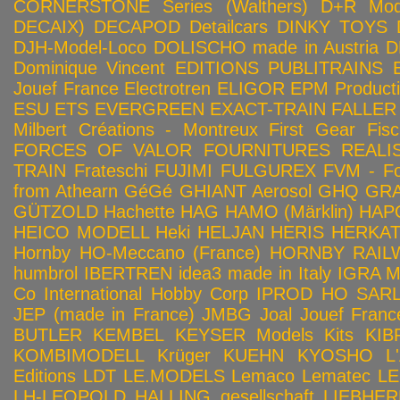
CORNERSTONE Series (Walthers)
D+R Mod
DECAIX)
DECAPOD
Detailcars
DINKY TOYS
DJH-Model-Loco
DOLISCHO made in Austria
D
Dominique Vincent
EDITIONS PUBLITRAINS
Jouef France
Electrotren
ELIGOR
EPM Product
ESU
ETS
EVERGREEN
EXACT-TRAIN
FALLER
Milbert Créations - Montreux
First Gear
Fis
FORCES OF VALOR
FOURNITURES REALIS
TRAIN
Frateschi
FUJIMI
FULGUREX
FVM - Fo
from Athearn
GéGé
GHIANT Aerosol
GHQ
GRA
GÜTZOLD
Hachette
HAG
HAMO (Märklin)
HAP
HEICO MODELL
Heki
HELJAN
HERIS
HERKA
Hornby HO-Meccano (France)
HORNBY RAILWA
humbrol
IBERTREN
idea3 made in Italy
IGRA 
Co
International Hobby Corp
IPROD HO SAR
JEP (made in France)
JMBG
Joal
Jouef Franc
BUTLER
KEMBEL
KEYSER Models Kits
KIB
KOMBIMODELL
Krüger
KUEHN
KYOSHO
L
Editions
LDT
LE.MODELS
Lemaco
Lematec
LE
LH-LEOPOLD HALLING gesellschaft
LIEBHER