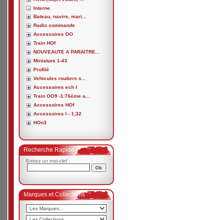
Interne
Bateau, navire, mari...
Radio commande
Accessoires OO
Train HOf
NOUVEAUTE A PARAITRE...
Miniature 1-43
Profilé
Vehicules routiers s...
Accessoires ech I
Train OO9 -1:76ème a...
Accessoires HOf
Accessoires I - 1;32
HOn3
Recherche Rapide
Entrez un mot-clef :
Marques et Collections