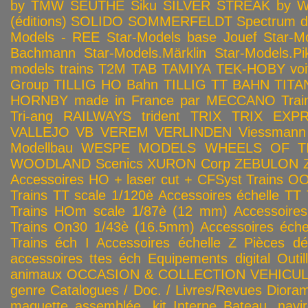
by TMW
SEUTHE
Siku
SILVER STREAK by Wa
(éditions)
SOLIDO
SOMMERFELDT
Spectrum 
Models - REE
Star-Models base Jouef
Star-M
Bachmann
Star-Models.Märklin
Star-Models.Pi
models trains
T2M
TAB
TAMIYA
TEK-HOBY voitu
Group
TILLIG HO Bahn
TILLIG TT BAHN
TITA
HORNBY made in France par MECCANO
Tra
Tri-ang RAILWAYS
trident
TRIX
TRIX EXP
VALLEJO
VB
VEREM
VERLINDEN
Viessmann
Modellbau
WESPE MODELS
WHEELS OF T
WOODLAND Scenics
XURON Corp
ZEBULON
Accessoires HO + laser cut + CFSyst
Trains OO
Trains TT scale 1/120è
Accessoires échelle TT
Trains HOm scale 1/87è (12 mm)
Accessoire
Trains On30 1/43è (16.5mm)
Accessoires éch
Trains éch I
Accessoires échelle Z
Pièces dé
accessoires ttes éch
Equipements digital
Outil
animaux
OCCASION & COLLECTION
VEHICULES
genre
Catalogues / Doc. / Livres/Revues
Diora
maquette assemblée, kit
Interne
Bateau, navir