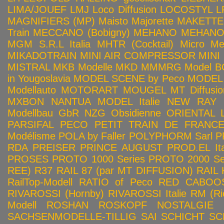
LIMA/JOUEF
LMJ
Loco Diffusion
LOCOSTYL
L
MAGNIFIERS (MP)
Maisto
Majorette
MAKETTE
Train
MECCANO (Bobigny)
MEHANO
MEHANO 
MGM S.R.L Italia
MHTR (Cocktail)
Micro Met
MIKADOTRAIN
MINI AIR COMPRESSOR
MINI
MISTRAL
MKB Modelle
MKD
MMMRG
Model BO
in Yougoslavia
MODEL SCENE by Peco
MODEL 
Modellauto
MOTORART
MOUGEL
MT Diffusio
MXBON
NANTUA MODEL Italie
NEW RAY
Modellbau GbR
NZG
Obsidienne
ORIENTAL L
PARSIFAL
PECO
PETIT TRAIN DE FRANC
Modélisme
POLA by Faller
POLYPHORM Sarl
P
RDA
PREISER
PRINCE AUGUST
PROD.EL Ita
PROSES
PROTO 1000 Series
PROTO 2000 Seri
REE)
R37
RAIL 87 (par MT DIFFUSION)
RAIL 
RailTop-Modell
RATIO of Peco
RED CABOO
RIVAROSSI (Hornby)
RIVAROSSI Italie
RM (Ri
Modell
ROSHAN
ROSKOPF NOSTALGIE
SACHSENMODELLE-TILLIG
SAI
SCHICHT
SC