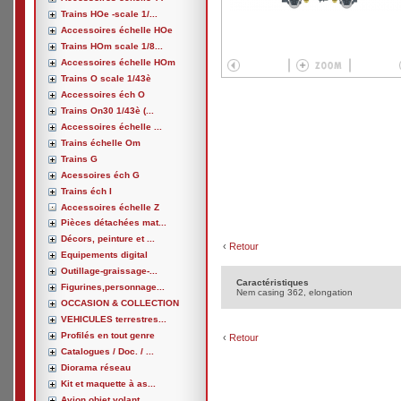
Trains HOe -scale 1/...
Accessoires échelle HOe
Trains HOm scale 1/8...
Accessoires échelle HOm
Trains O scale 1/43è
Accessoires éch O
Trains On30 1/43è (...
Accessoires échelle ...
Trains échelle Om
Trains G
Acessoires éch G
Trains éch I
Accessoires échelle Z
Pièces détachées mat...
Décors, peinture et ...
‹
Retour
Equipements digital
Outillage-graissage-...
Caractéristiques
Figurines,personnage...
Nem casing 362, elongation
OCCASION & COLLECTION
VEHICULES terrestres...
Profilés en tout genre
‹
Retour
Catalogues / Doc. / ...
Diorama réseau
Kit et maquette à as...
Avion,objet volant, ...