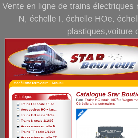
Vente en ligne de trains électriques
N, échelle I, échelle HOe, échel
plastiques,voiture 
Modélisme ferroviaire - Accueil
Catalogue Star Bout
Catalogue
Fam.
Trains HO scale 1/87è
>
Wagon ma
Céréaliers/transcéréaliers
Trains HO scale 1/87è
Accessoires HO + las...
Trains OO scale 1/76è
Trains N scale 1/160è
Accessoires échelle N
Trains TT scale 1/120è
Accessoires échelle TT