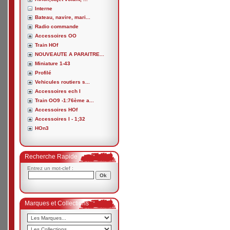
Interne
Bateau, navire, mari...
Radio commande
Accessoires OO
Train HOf
NOUVEAUTE A PARAITRE...
Miniature 1-43
Profilé
Vehicules routiers s...
Accessoires ech I
Train OO9 -1:76ème a...
Accessoires HOf
Accessoires I - 1;32
HOn3
Recherche Rapide
Entrez un mot-clef :
Marques et Collections