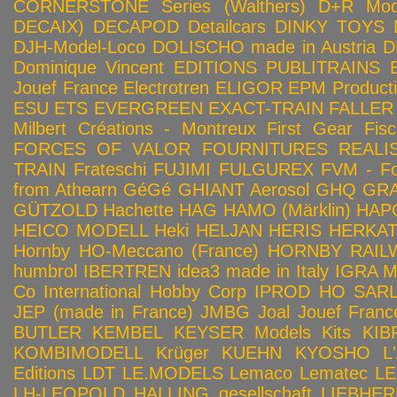
CORNERSTONE Series (Walthers)
D+R Mod
DECAIX)
DECAPOD
Detailcars
DINKY TOYS
DJH-Model-Loco
DOLISCHO made in Austria
D
Dominique Vincent
EDITIONS PUBLITRAINS
Jouef France
Electrotren
ELIGOR
EPM Product
ESU
ETS
EVERGREEN
EXACT-TRAIN
FALLER
Milbert Créations - Montreux
First Gear
Fis
FORCES OF VALOR
FOURNITURES REALIS
TRAIN
Frateschi
FUJIMI
FULGUREX
FVM - Fo
from Athearn
GéGé
GHIANT Aerosol
GHQ
GRA
GÜTZOLD
Hachette
HAG
HAMO (Märklin)
HAP
HEICO MODELL
Heki
HELJAN
HERIS
HERKA
Hornby HO-Meccano (France)
HORNBY RAILWA
humbrol
IBERTREN
idea3 made in Italy
IGRA 
Co
International Hobby Corp
IPROD HO SAR
JEP (made in France)
JMBG
Joal
Jouef Franc
BUTLER
KEMBEL
KEYSER Models Kits
KIB
KOMBIMODELL
Krüger
KUEHN
KYOSHO
L
Editions
LDT
LE.MODELS
Lemaco
Lematec
LE
LH-LEOPOLD HALLING gesellschaft
LIEBHER