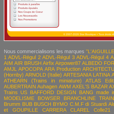
Produits à paraître
Produits épuisés
Nos Coups de Coeur
Les Nouveautés
Nos Promotions
© 2007-2026 Star Boutique • Tous droits r
Nous commercialisons les marques
"L'AIGUILLE
1
ADVL-Régul 2
ADVL-Régul 3
ADVL-Régul 4
A
AIM
AIR BRUSH
Airfix
Airpower87
ALBEDO FOR
AMJL
APOCOPA
ARA Production
ARCHITECTU
(Hornby)
ARNOLD (Italie)
ARTESANIA LATINA
ATHEARN (Trains in miniature)
ATLAS Edit
AUBERTRAIN
Auhagen
AWM
AXEL'S BAZAR
A
Trains US
BAFFORD DESIGN
BANG made in
MODELISME
BOWSER
BRANCHLINE TRAI
Brumm
BUB
BUSCH
BYMO
C.M.F di Stuardi Al
et GOUPILLE
CARRERA
CLAREL
Colle21