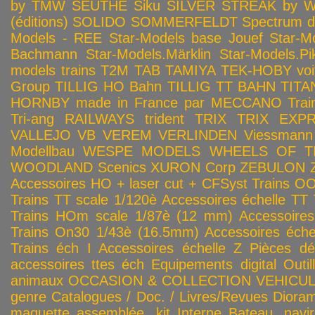
by TMW
SEUTHE
Siku
SILVER STREAK by Wa
(éditions)
SOLIDO
SOMMERFELDT
Spectrum 
Models - REE
Star-Models base Jouef
Star-M
Bachmann
Star-Models.Märklin
Star-Models.Pi
models trains
T2M
TAB
TAMIYA
TEK-HOBY voitu
Group
TILLIG HO Bahn
TILLIG TT BAHN
TITA
HORNBY made in France par MECCANO
Tra
Tri-ang RAILWAYS
trident
TRIX
TRIX EXP
VALLEJO
VB
VEREM
VERLINDEN
Viessmann
Modellbau
WESPE MODELS
WHEELS OF T
WOODLAND Scenics
XURON Corp
ZEBULON
Accessoires HO + laser cut + CFSyst
Trains OO
Trains TT scale 1/120è
Accessoires échelle TT
Trains HOm scale 1/87è (12 mm)
Accessoire
Trains On30 1/43è (16.5mm)
Accessoires éch
Trains éch I
Accessoires échelle Z
Pièces dé
accessoires ttes éch
Equipements digital
Outil
animaux
OCCASION & COLLECTION
VEHICULES
genre
Catalogues / Doc. / Livres/Revues
Diora
maquette assemblée, kit
Interne
Bateau, navir