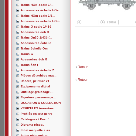
Trains HOe -scale 1/...
Accessoires échelle HOe
Trains HOm scale 1/8...
Accessoires échelle HOm
Trains O scale 1/43è
Accessoires éch O
Trains On30 1/43è (...
Accessoires échelle ...
Trains échelle Om
Trains G
Acessoires éch G
Trains éch I
‹
Retour
Accessoires échelle Z
Pièces détachées mat...
‹
Retour
Décors, peinture et ...
Equipements digital
Outillage-graissage-...
Figurines,personnage...
OCCASION & COLLECTION
VEHICULES terrestres...
Profilés en tout genre
Catalogues / Doc. / ...
Diorama réseau
Kit et maquette à as...
Avion,objet volant, ...