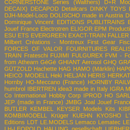
CORNERSTONE Series (Walthers)
D+R Mod
DECAIX)
DECAPOD
Detailcars
DINKY TOYS
DJH-Model-Loco
DOLISCHO made in Austria
D
Dominique Vincent
EDITIONS PUBLITRAINS
Jouef France
Electrotren
ELIGOR
EPM Product
ESU
ETS
EVERGREEN
EXACT-TRAIN
FALLER
Milbert Créations - Montreux
First Gear
Fis
FORCES OF VALOR
FOURNITURES REALIS
TRAIN
Frateschi
FUJIMI
FULGUREX
FVM - Fo
from Athearn
GéGé
GHIANT Aerosol
GHQ
GRA
GÜTZOLD
Hachette
HAG
HAMO (Märklin)
HAP
HEICO MODELL
Heki
HELJAN
HERIS
HERKA
Hornby HO-Meccano (France)
HORNBY RAILWA
humbrol
IBERTREN
idea3 made in Italy
IGRA 
Co
International Hobby Corp
IPROD HO SAR
JEP (made in France)
JMBG
Joal
Jouef Franc
BUTLER
KEMBEL
KEYSER Models Kits
KIB
KOMBIMODELL
Krüger
KUEHN
KYOSHO
L
Editions
LDT
LE.MODELS
Lemaco
Lematec
LE
LH-LEOPOLD HALLING gesellschaft
LIEBHER