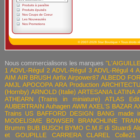
Produits à paraître
Produits épuisés
Nos Coups de Coeur
Les Nouveautés
Nos Promotions
© 2007-2026 Star Boutique • Tous droits r
Nous commercialisons les marques
"L'AIGUILLE
1
ADVL-Régul 2
ADVL-Régul 3
ADVL-Régul 4
A
AIM
AIR BRUSH
Airfix
Airpower87
ALBEDO FOR
AMJL
APOCOPA
ARA Production
ARCHITECTU
(Hornby)
ARNOLD (Italie)
ARTESANIA LATINA
ATHEARN (Trains in miniature)
ATLAS Edit
AUBERTRAIN
Auhagen
AWM
AXEL'S BAZAR
A
Trains US
BAFFORD DESIGN
BANG made in
MODELISME
BOWSER
BRANCHLINE TRAI
Brumm
BUB
BUSCH
BYMO
C.M.F di Stuardi Al
et GOUPILLE
CARRERA
CLAREL
Colle21