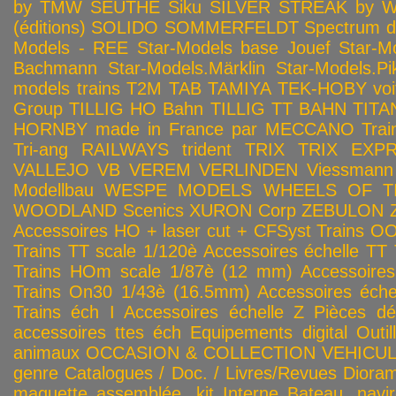
by TMW
SEUTHE
Siku
SILVER STREAK by Wa
(éditions)
SOLIDO
SOMMERFELDT
Spectrum 
Models - REE
Star-Models base Jouef
Star-M
Bachmann
Star-Models.Märklin
Star-Models.Pi
models trains
T2M
TAB
TAMIYA
TEK-HOBY voitu
Group
TILLIG HO Bahn
TILLIG TT BAHN
TITA
HORNBY made in France par MECCANO
Tra
Tri-ang RAILWAYS
trident
TRIX
TRIX EXP
VALLEJO
VB
VEREM
VERLINDEN
Viessmann
Modellbau
WESPE MODELS
WHEELS OF T
WOODLAND Scenics
XURON Corp
ZEBULON
Accessoires HO + laser cut + CFSyst
Trains OO
Trains TT scale 1/120è
Accessoires échelle TT
Trains HOm scale 1/87è (12 mm)
Accessoire
Trains On30 1/43è (16.5mm)
Accessoires éch
Trains éch I
Accessoires échelle Z
Pièces dé
accessoires ttes éch
Equipements digital
Outil
animaux
OCCASION & COLLECTION
VEHICULES
genre
Catalogues / Doc. / Livres/Revues
Diora
maquette assemblée, kit
Interne
Bateau, navir