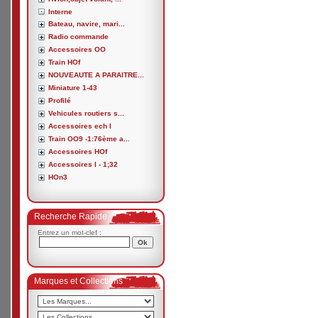
Interne
Bateau, navire, mari...
Radio commande
Accessoires OO
Train HOf
NOUVEAUTE A PARAITRE...
Miniature 1-43
Profilé
Vehicules routiers s...
Accessoires ech I
Train OO9 -1:76ème a...
Accessoires HOf
Accessoires I - 1;32
HOn3
Recherche Rapide
Entrez un mot-clef :
Marques et Collections