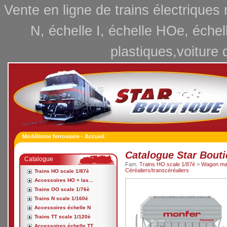
Vente en ligne de trains électriques
N, échelle I, échelle HOe, échel
plastiques,voiture 
Modélisme ferroviaire - Accueil
Catalogue Star Bout
Catalogue
Fam.
Trains HO scale 1/87è
>
Wagon ma
Céréaliers/transcéréaliers
Trains HO scale 1/87è
Accessoires HO + las...
Trains OO scale 1/76è
Trains N scale 1/160è
Accessoires échelle N
Trains TT scale 1/120è
Accessoires échelle TT