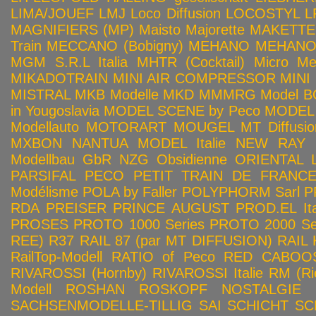
LIMA/JOUEF
LMJ
Loco Diffusion
LOCOSTYL
L
MAGNIFIERS (MP)
Maisto
Majorette
MAKETTE
Train
MECCANO (Bobigny)
MEHANO
MEHANO 
MGM S.R.L Italia
MHTR (Cocktail)
Micro Met
MIKADOTRAIN
MINI AIR COMPRESSOR
MINI
MISTRAL
MKB Modelle
MKD
MMMRG
Model BO
in Yougoslavia
MODEL SCENE by Peco
MODEL 
Modellauto
MOTORART
MOUGEL
MT Diffusio
MXBON
NANTUA MODEL Italie
NEW RAY
Modellbau GbR
NZG
Obsidienne
ORIENTAL L
PARSIFAL
PECO
PETIT TRAIN DE FRANC
Modélisme
POLA by Faller
POLYPHORM Sarl
P
RDA
PREISER
PRINCE AUGUST
PROD.EL Ita
PROSES
PROTO 1000 Series
PROTO 2000 Seri
REE)
R37
RAIL 87 (par MT DIFFUSION)
RAIL 
RailTop-Modell
RATIO of Peco
RED CABOO
RIVAROSSI (Hornby)
RIVAROSSI Italie
RM (Ri
Modell
ROSHAN
ROSKOPF NOSTALGIE
SACHSENMODELLE-TILLIG
SAI
SCHICHT
SC