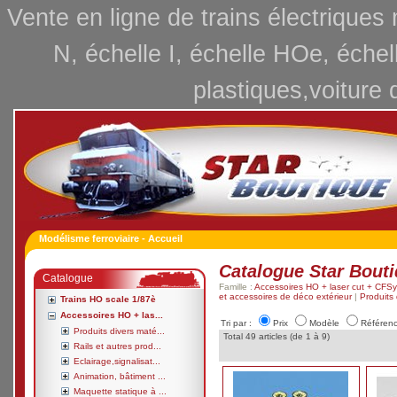
Vente en ligne de trains électriques
N, échelle I, échelle HOe, échel
plastiques,voiture 
Modélisme ferroviaire - Accueil
Catalogue Star Bout
Catalogue
Famille :
Accessoires HO + laser cut + CFSy
et accessoires de déco extérieur
|
Produits 
Trains HO scale 1/87è
Accessoires HO + las...
Tri par :
Prix
Modèle
Référen
Produits divers maté...
Total 49 articles (de 1 à 9)
Rails et autres prod...
Eclairage,signalisat...
Animation, bâtiment ...
Maquette statique à ...