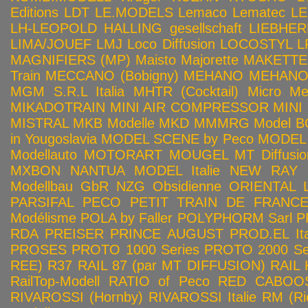
Editions
LDT
LE.MODELS
Lemaco
Lematec
LE
LH-LEOPOLD HALLING gesellschaft
LIEBHER
LIMA/JOUEF
LMJ
Loco Diffusion
LOCOSTYL
L
MAGNIFIERS (MP)
Maisto
Majorette
MAKETTE
Train
MECCANO (Bobigny)
MEHANO
MEHANO 
MGM S.R.L Italia
MHTR (Cocktail)
Micro Met
MIKADOTRAIN
MINI AIR COMPRESSOR
MINI
MISTRAL
MKB Modelle
MKD
MMMRG
Model BO
in Yougoslavia
MODEL SCENE by Peco
MODEL 
Modellauto
MOTORART
MOUGEL
MT Diffusio
MXBON
NANTUA MODEL Italie
NEW RAY
Modellbau GbR
NZG
Obsidienne
ORIENTAL L
PARSIFAL
PECO
PETIT TRAIN DE FRANC
Modélisme
POLA by Faller
POLYPHORM Sarl
P
RDA
PREISER
PRINCE AUGUST
PROD.EL Ita
PROSES
PROTO 1000 Series
PROTO 2000 Seri
REE)
R37
RAIL 87 (par MT DIFFUSION)
RAIL 
RailTop-Modell
RATIO of Peco
RED CABOO
RIVAROSSI (Hornby)
RIVAROSSI Italie
RM (Ri