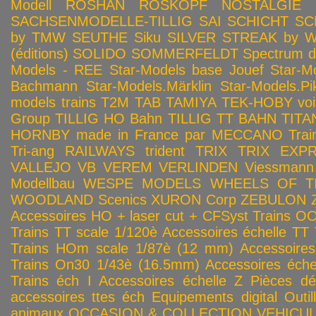
Modell
ROSHAN
ROSKOPF NOSTALGIE
SACHSENMODELLE-TILLIG
SAI
SCHICHT
SC
by TMW
SEUTHE
Siku
SILVER STREAK by Wa
(éditions)
SOLIDO
SOMMERFELDT
Spectrum 
Models - REE
Star-Models base Jouef
Star-M
Bachmann
Star-Models.Märklin
Star-Models.Pi
models trains
T2M
TAB
TAMIYA
TEK-HOBY voitu
Group
TILLIG HO Bahn
TILLIG TT BAHN
TITA
HORNBY made in France par MECCANO
Tra
Tri-ang RAILWAYS
trident
TRIX
TRIX EXP
VALLEJO
VB
VEREM
VERLINDEN
Viessmann
Modellbau
WESPE MODELS
WHEELS OF T
WOODLAND Scenics
XURON Corp
ZEBULON
Accessoires HO + laser cut + CFSyst
Trains OO
Trains TT scale 1/120è
Accessoires échelle TT
Trains HOm scale 1/87è (12 mm)
Accessoire
Trains On30 1/43è (16.5mm)
Accessoires éch
Trains éch I
Accessoires échelle Z
Pièces dé
accessoires ttes éch
Equipements digital
Outil
animaux
OCCASION & COLLECTION
VEHICULES