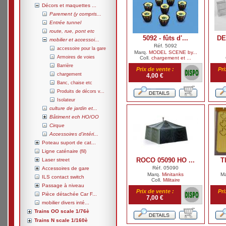
Décors et maquettes ...
Parement (y compris...
Entrée tunnel
route, rue, pont etc
5092 - fûts d'...
DE
mobilier et accessoi...
Réf. 5092
accessoire pour la gare
Marq.
MODEL SCENE by...
Armoires de voies
Coll.
chargement et ...
Barrière
Prix de vente :
Pri
chargement
4,00 €
Banc, chaise etc
Produits de décors v...
Isolateur
culture de jardin et...
Bâtiment ech HO/OO
Cirque
Accessoires d'intéri...
Poteau suport de cat...
Ligne caténaire (fil)
ROCO 05090 HO ...
T
Laser street
Réf. 05090
Accessoires de gare
Marq.
Minitanks
M
ILS contact switch
Coll.
Militaire
Passage à niveau
Prix de vente :
Pri
Pièce détachée Car F...
7,00 €
mobilier divers inté...
Trains OO scale 1/76è
Trains N scale 1/160è