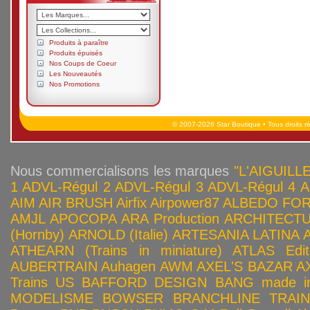
Produits à paraître
Produits épuisés
Nos Coups de Coeur
Les Nouveautés
Nos Promotions
© 2007-2026 Star Boutique • Tous droits r
Nous commercialisons les marques
"L'AIGUILLE
1
ADVL-Régul 2
ADVL-Régul 3
ADVL-Régul 4
A
AIM
AIR BRUSH
Airfix
Airpower87
ALBEDO FOR
AMJL
APOCOPA
ARA Production
ARCHITECTU
(Hornby)
ARNOLD (Italie)
ARTESANIA LATINA
ATHEARN (Trains in miniature)
ATLAS Edit
AUBERTRAIN
Auhagen
AWM
AXEL'S BAZAR
A
Trains US
BAFFORD DESIGN
BANG made in
MODELISME
BOWSER
BRANCHLINE TRAI