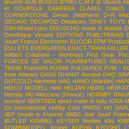
Brumm
BUB
BUSCH
BYMO
C.M.F di Stuardi Al
et GOUPILLE
CARRERA
CLAREL
Colle21
CORNERSTONE Series (Walthers)
D+R Mod
DECAIX)
DECAPOD
Detailcars
DINKY TOYS
DJH-Model-Loco
DOLISCHO made in Austria
D
Dominique Vincent
EDITIONS PUBLITRAINS
Jouef France
Electrotren
ELIGOR
EPM Product
ESU
ETS
EVERGREEN
EXACT-TRAIN
FALLER
Milbert Créations - Montreux
First Gear
Fis
FORCES OF VALOR
FOURNITURES REALIS
TRAIN
Frateschi
FUJIMI
FULGUREX
FVM - Fo
from Athearn
GéGé
GHIANT Aerosol
GHQ
GRA
GÜTZOLD
Hachette
HAG
HAMO (Märklin)
HAP
HEICO MODELL
Heki
HELJAN
HERIS
HERKA
Hornby HO-Meccano (France)
HORNBY RAILWA
humbrol
IBERTREN
idea3 made in Italy
IGRA 
Co
International Hobby Corp
IPROD HO SAR
JEP (made in France)
JMBG
Joal
Jouef Franc
BUTLER
KEMBEL
KEYSER Models Kits
KIB
KOMBIMODELL
Krüger
KUEHN
KYOSHO
L