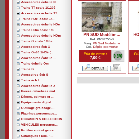
Accessoires échelle N
Trains TT scale 1/120è
Accessoires échelle TT
Trains HOe -scale 1/...
Accessoires échelle HOe
Trains HOm scale 1/8...
PN SUD Modélim...
HO
Accessoires échelle HOm
Réf. PNS8755-B
Trains O scale 1/43è
Marq.
PN Sud Modélisme
Accessoires éch O
Coll.
Dépôt locomotive
Trains On30 1/43è (...
Prix de vente :
Pri
7,00 €
Accessoires échelle ...
Trains échelle Om
Trains G
Acessoires éch G
Trains éch I
Accessoires échelle Z
Pièces détachées mat...
Décors, peinture et ...
Equipements digital
Outillage-graissage-...
Figurines,personnage...
OCCASION & COLLECTION
VEHICULES terrestres...
Profilés en tout genre
Catalogues / Doc. / ...