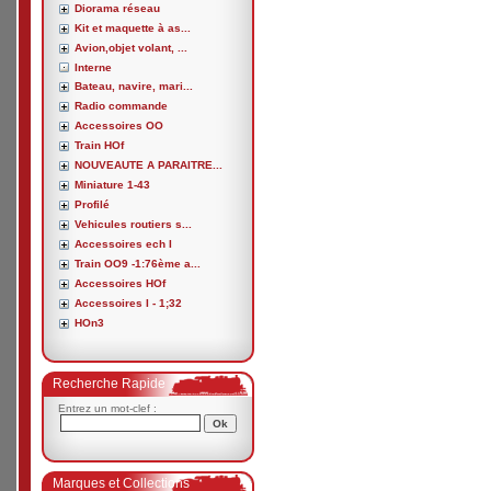
Diorama réseau
Kit et maquette à as...
Avion,objet volant, ...
Interne
Bateau, navire, mari...
Radio commande
Accessoires OO
Train HOf
NOUVEAUTE A PARAITRE...
Miniature 1-43
Profilé
Vehicules routiers s...
Accessoires ech I
Train OO9 -1:76ème a...
Accessoires HOf
Accessoires I - 1;32
HOn3
Recherche Rapide
Entrez un mot-clef :
Marques et Collections