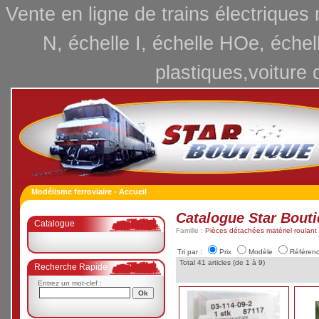
Vente en ligne de trains électriques
N, échelle I, échelle HOe, échel
plastiques,voiture 
Modélisme ferroviaire - Accueil
Catalogue Star Bout
Catalogue
Famille :
Pièces détachées matériel roulant f
Tri par :
Prix
Modèle
Référen
Total 41 articles (de 1 à 9)
Recherche Rapide
Entrez un mot-clef :