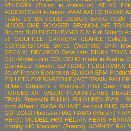
ATHEARN (Trains in miniature)
ATLAS Edit
AUBERTRAIN
Auhagen
AWM
AXEL'S BAZAR
A
Trains US
BAFFORD DESIGN
BANG made in
MODELISME
BOWSER
BRANCHLINE TRAI
Brumm
BUB
BUSCH
BYMO
C.M.F di Stuardi Al
et GOUPILLE
CARRERA
CLAREL
Colle21
CORNERSTONE Series (Walthers)
D+R Mod
DECAIX)
DECAPOD
Detailcars
DINKY TOYS
DJH-Model-Loco
DOLISCHO made in Austria
D
Dominique Vincent
EDITIONS PUBLITRAINS
Jouef France
Electrotren
ELIGOR
EPM Product
ESU
ETS
EVERGREEN
EXACT-TRAIN
FALLER
Milbert Créations - Montreux
First Gear
Fis
FORCES OF VALOR
FOURNITURES REALIS
TRAIN
Frateschi
FUJIMI
FULGUREX
FVM - Fo
from Athearn
GéGé
GHIANT Aerosol
GHQ
GRA
GÜTZOLD
Hachette
HAG
HAMO (Märklin)
HAP
HEICO MODELL
Heki
HELJAN
HERIS
HERKA
Hornby HO-Meccano (France)
HORNBY RAILWA