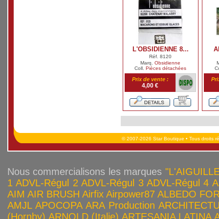
L'OBSIDIENNE 8...
A
Réf. 8120
Marq.
Obsidienne
Coll.
Pièces détachées
Co
Prix de vente :
Pri
4,00 €
© 2007-2026 Star Boutique • Tous droits r
Nous commercialisons les marques
"L'AIGUILLE
1
ADVL-Régul 2
ADVL-Régul 3
ADVL-Régul 4
A
AIM
AIR BRUSH
Airfix
Airpower87
ALBEDO FOR
AMJL
APOCOPA
ARA Production
ARCHITECTU
(Hornby)
ARNOLD (Italie)
ARTESANIA LATINA