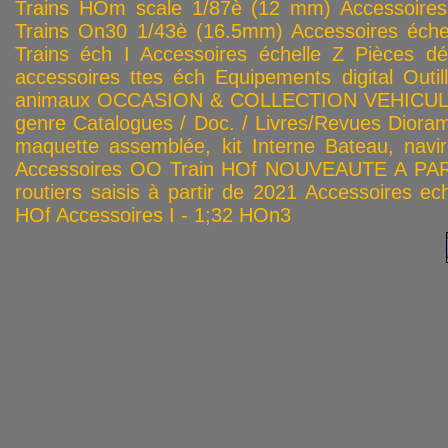
Trains HOm scale 1/87è (12 mm)
Accessoire
Trains On30 1/43è (16.5mm)
Accessoires éch
Trains éch I
Accessoires échelle Z
Pièces dé
accessoires ttes éch
Equipements digital
Outil
animaux
OCCASION & COLLECTION
VEHICULES
genre
Catalogues / Doc. / Livres/Revues
Diora
maquette assemblée, kit
Interne
Bateau, navir
Accessoires OO
Train HOf
NOUVEAUTE A PAR
routiers saisis à partir de 2021
Accessoires ech
HOf
Accessoires I - 1;32
HOn3