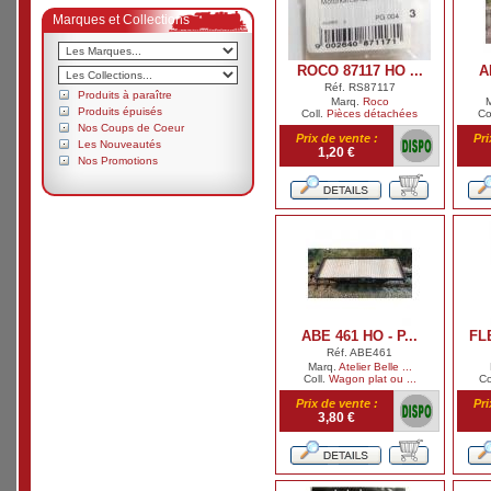
Marques et Collections
ROCO 87117 HO ...
A
Réf. RS87117
Produits à paraître
Marq.
Roco
Produits épuisés
Coll.
Pièces détachées
Co
Nos Coups de Coeur
Prix de vente :
Pri
Les Nouveautés
1,20 €
Nos Promotions
ABE 461 HO - P...
FL
Réf. ABE461
Marq.
Atelier Belle ...
Coll.
Wagon plat ou ...
Co
Prix de vente :
Pri
3,80 €