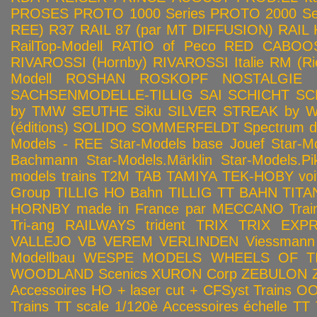
PROSES
PROTO 1000 Series
PROTO 2000 Seri
REE)
R37
RAIL 87 (par MT DIFFUSION)
RAIL 
RailTop-Modell
RATIO of Peco
RED CABOO
RIVAROSSI (Hornby)
RIVAROSSI Italie
RM (Ri
Modell
ROSHAN
ROSKOPF NOSTALGIE
SACHSENMODELLE-TILLIG
SAI
SCHICHT
SC
by TMW
SEUTHE
Siku
SILVER STREAK by Wa
(éditions)
SOLIDO
SOMMERFELDT
Spectrum 
Models - REE
Star-Models base Jouef
Star-M
Bachmann
Star-Models.Märklin
Star-Models.Pi
models trains
T2M
TAB
TAMIYA
TEK-HOBY voitu
Group
TILLIG HO Bahn
TILLIG TT BAHN
TITA
HORNBY made in France par MECCANO
Tra
Tri-ang RAILWAYS
trident
TRIX
TRIX EXP
VALLEJO
VB
VEREM
VERLINDEN
Viessmann
Modellbau
WESPE MODELS
WHEELS OF T
WOODLAND Scenics
XURON Corp
ZEBULON
Accessoires HO + laser cut + CFSyst
Trains OO
Trains TT scale 1/120è
Accessoires échelle TT