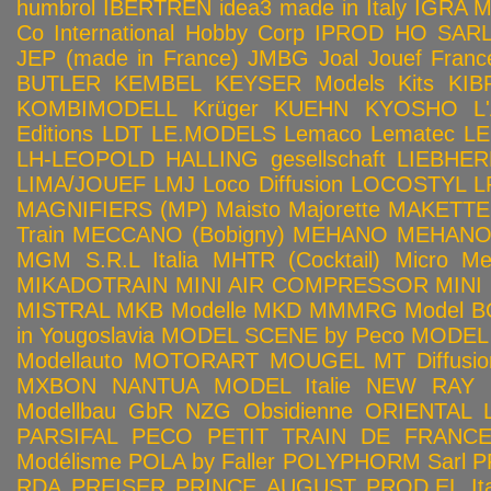
humbrol
IBERTREN
idea3 made in Italy
IGRA 
Co
International Hobby Corp
IPROD HO SAR
JEP (made in France)
JMBG
Joal
Jouef Franc
BUTLER
KEMBEL
KEYSER Models Kits
KIB
KOMBIMODELL
Krüger
KUEHN
KYOSHO
L
Editions
LDT
LE.MODELS
Lemaco
Lematec
LE
LH-LEOPOLD HALLING gesellschaft
LIEBHER
LIMA/JOUEF
LMJ
Loco Diffusion
LOCOSTYL
L
MAGNIFIERS (MP)
Maisto
Majorette
MAKETTE
Train
MECCANO (Bobigny)
MEHANO
MEHANO 
MGM S.R.L Italia
MHTR (Cocktail)
Micro Met
MIKADOTRAIN
MINI AIR COMPRESSOR
MINI
MISTRAL
MKB Modelle
MKD
MMMRG
Model BO
in Yougoslavia
MODEL SCENE by Peco
MODEL 
Modellauto
MOTORART
MOUGEL
MT Diffusio
MXBON
NANTUA MODEL Italie
NEW RAY
Modellbau GbR
NZG
Obsidienne
ORIENTAL L
PARSIFAL
PECO
PETIT TRAIN DE FRANC
Modélisme
POLA by Faller
POLYPHORM Sarl
P
RDA
PREISER
PRINCE AUGUST
PROD.EL Ita