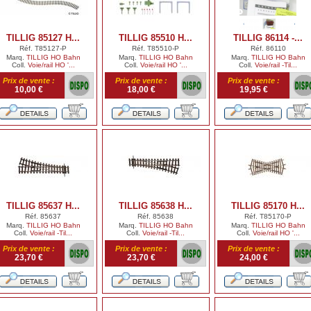
TILLIG 85127 H...
TILLIG 85510 H...
TILLIG 86114 -...
Réf. T85127-P
Réf. T85510-P
Réf. 86110
Marq.
TILLIG HO Bahn
Marq.
TILLIG HO Bahn
Marq.
TILLIG HO Bahn
Coll.
Voie/rail HO '...
Coll.
Voie/rail HO '...
Coll.
Voie/rail -Til...
Prix de vente :
Prix de vente :
Prix de vente :
10,00 €
18,00 €
19,95 €
TILLIG 85637 H...
TILLIG 85638 H...
TILLIG 85170 H...
Réf. 85637
Réf. 85638
Réf. T85170-P
Marq.
TILLIG HO Bahn
Marq.
TILLIG HO Bahn
Marq.
TILLIG HO Bahn
Coll.
Voie/rail -Til...
Coll.
Voie/rail -Til...
Coll.
Voie/rail HO '...
Prix de vente :
Prix de vente :
Prix de vente :
23,70 €
23,70 €
24,00 €