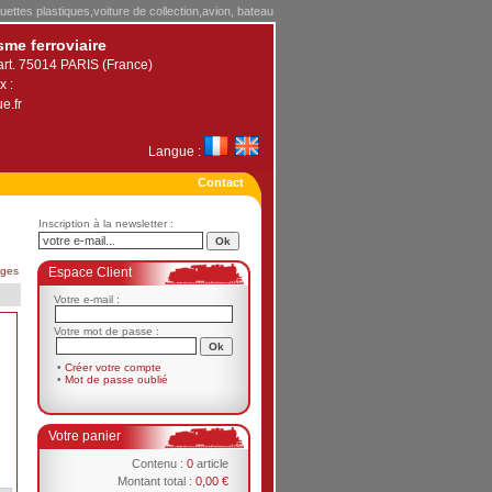
uettes plastiques,voiture de collection,avion, bateau
sme ferroviaire
art. 75014 PARIS (France)
x :
e.fr
Langue :
Contact
Inscription à la newsletter :
ages
Espace Client
Votre e-mail :
Votre mot de passe :
•
Créer votre compte
•
Mot de passe oublié
Votre panier
Contenu :
0
article
Montant total :
0,00 €