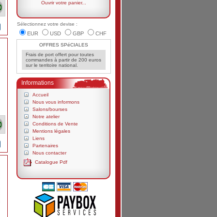
Ouvrir votre panier...
Sélectionnez votre devise :
EUR
USD
GBP
CHF
OFFRES SPéCIALES
Frais de port offert pour toutes
commandes à partir de 200 euros
sur le territoire national.
Informations
Accueil
Nous vous informons
Salons/bourses
Notre atelier
Conditions de Vente
Mentions légales
Liens
Partenaires
Nous contacter
Catalogue Pdf