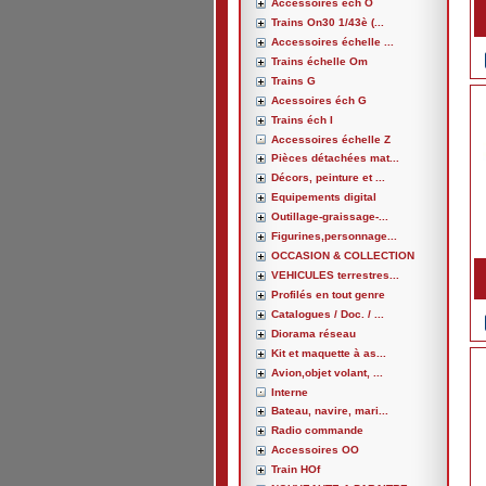
Accessoires éch O
Trains On30 1/43è (...
Accessoires échelle ...
Trains échelle Om
Trains G
Acessoires éch G
Trains éch I
Accessoires échelle Z
Pièces détachées mat...
Décors, peinture et ...
Equipements digital
Outillage-graissage-...
Figurines,personnage...
OCCASION & COLLECTION
VEHICULES terrestres...
Profilés en tout genre
Catalogues / Doc. / ...
Diorama réseau
Kit et maquette à as...
Avion,objet volant, ...
Interne
Bateau, navire, mari...
Radio commande
Accessoires OO
Train HOf