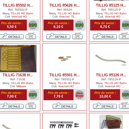
TILLIG 85502 H...
TILLIG 85626 H...
TILLIG 85125 H...
Réf. T85502-P
Réf. 85626
Réf. T85125-P
Marq.
TILLIG HO Bahn
Marq.
TILLIG HO Bahn
Marq.
TILLIG HO Bahn
Coll.
Voie/rail HO '...
Coll.
Voie/rail -Til...
Coll.
Voie/rail HO '...
Prix de vente :
Prix de vente :
Prix de vente :
5,50 €
6,10 €
6,70 €
TILLIG 71638 H...
TILLIG 85501 H...
TILLIG 85126 H...
Réf. 71638
Réf. T85501-P
Réf. T85126-P
Marq.
TILLIG HO Bahn
Marq.
TILLIG HO Bahn
Marq.
TILLIG HO Bahn
Coll.
Militaire
Coll.
Voie/rail HO '...
Coll.
Voie/rail HO '...
Prix de vente :
Prix de vente :
Prix de vente :
7,00 €
7,70 €
10,00 €