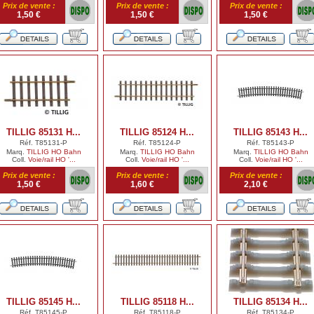
Prix de vente :
Prix de vente :
Prix de vente :
1,50 €
1,50 €
1,50 €
TILLIG 85131 H...
TILLIG 85124 H...
TILLIG 85143 H...
Réf. T85131-P
Réf. T85124-P
Réf. T85143-P
Marq.
TILLIG HO Bahn
Marq.
TILLIG HO Bahn
Marq.
TILLIG HO Bahn
Coll.
Voie/rail HO '...
Coll.
Voie/rail HO '...
Coll.
Voie/rail HO '...
Prix de vente :
Prix de vente :
Prix de vente :
1,50 €
1,60 €
2,10 €
TILLIG 85145 H...
TILLIG 85118 H...
TILLIG 85134 H...
Réf. T85145-P
Réf. T85118-P
Réf. T85134-P