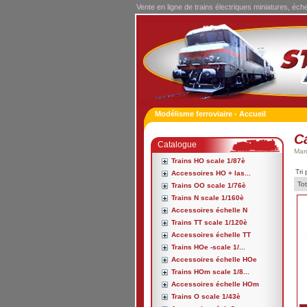
Vente en ligne de trains électriques miniatures, éch
Modélisme ferroviaire - Accueil
C
Catalogue
Mar
Trains HO scale 1/87è
Tri 
Accessoires HO + las...
Tot
Trains OO scale 1/76è
Trains N scale 1/160è
Accessoires échelle N
Trains TT scale 1/120è
Accessoires échelle TT
Trains HOe -scale 1/...
Accessoires échelle HOe
Trains HOm scale 1/8...
Accessoires échelle HOm
Trains O scale 1/43è