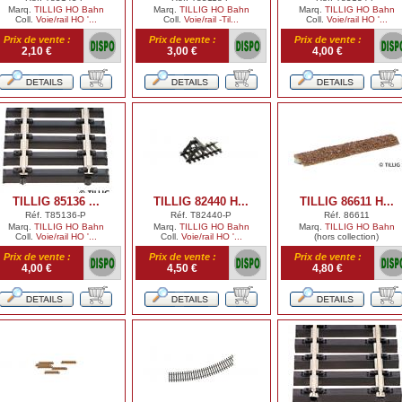
Marq.
TILLIG HO Bahn
Marq.
TILLIG HO Bahn
Marq.
TILLIG HO Bahn
Coll.
Voie/rail HO '...
Coll.
Voie/rail -Til...
Coll.
Voie/rail HO '...
Prix de vente :
Prix de vente :
Prix de vente :
2,10 €
3,00 €
4,00 €
TILLIG 85136 ...
TILLIG 82440 H...
TILLIG 86611 H...
Réf. T85136-P
Réf. T82440-P
Réf. 86611
Marq.
TILLIG HO Bahn
Marq.
TILLIG HO Bahn
Marq.
TILLIG HO Bahn
Coll.
Voie/rail HO '...
Coll.
Voie/rail HO '...
(hors collection)
Prix de vente :
Prix de vente :
Prix de vente :
4,00 €
4,50 €
4,80 €