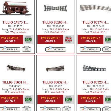
TILLIG 14575 T...
TILLIG 85160 H...
TILLIG 85374 H...
Réf. T14575
Réf. T85160-P
Réf. T85374-P
Marq.
TILLIG HO Bahn
Marq.
TILLIG HO Bahn
Marq.
TILLIG HO Bahn
Coll.
Wagon trémie
Coll.
Voie/rail HO '...
Coll.
Voie/rail HO '...
Prix de vente :
Prix de vente :
Prix de vente :
26,00 €
28,50 €
29,00 €
TILLIG 85631 H...
TILLIG 85632 H...
TILLIG 85323 H...
Réf. 85631
Réf. 85632
Réf. T85323-P
Marq.
TILLIG HO Bahn
Marq.
TILLIG HO Bahn
Marq.
TILLIG HO Bahn
Coll.
Voie/rail -Til...
Coll.
Voie/rail -Til...
Coll.
Voie/rail HO '...
Prix de vente :
Prix de vente :
Prix de vente :
29,75 €
29,75 €
31,80 €