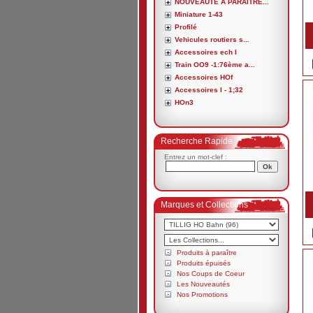
NOUVEAUTE A PARAITRE...
Miniature 1-43
Profilé
Vehicules routiers s...
Accessoires ech I
Train OO9 -1:76ème a...
Accessoires HOf
Accessoires I - 1;32
HOn3
Recherche Rapide
Entrez un mot-clef :
Marques et Collections
Produits à paraître
Produits épuisés
Nos Coups de Coeur
Les Nouveautés
Nos Promotions