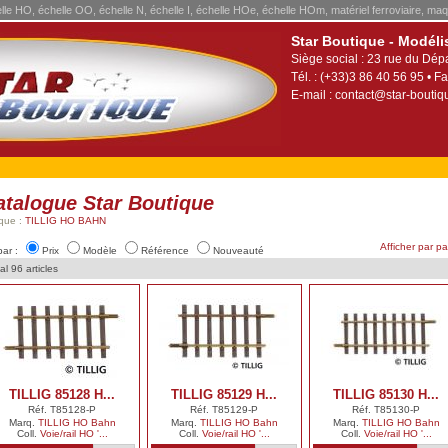
elle HO, échelle OO, échelle N, échelle I, échelle HOe, échelle HOm, matériel ferroviaire, maq
Star Boutique - Modéli
Siège social : 23 rue du Dép
Tél. : (+33)3 86 40 56 95 • Fa
E-mail :
contact@star-boutiqu
atalogue Star Boutique
que :
TILLIG HO BAHN
Afficher par p
par :
Prix
Modèle
Référence
Nouveauté
al 96 articles
TILLIG 85128 H...
TILLIG 85129 H...
TILLIG 85130 H...
Réf. T85128-P
Réf. T85129-P
Réf. T85130-P
Marq.
TILLIG HO Bahn
Marq.
TILLIG HO Bahn
Marq.
TILLIG HO Bahn
Coll.
Voie/rail HO '...
Coll.
Voie/rail HO '...
Coll.
Voie/rail HO '...