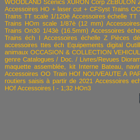
WOODLAND Scenics
XURON Corp
ZEBULON
Accessoires HO + laser cut + CFSyst
Trains OO
Trains TT scale 1/120è
Accessoires échelle TT
Trains HOm scale 1/87è (12 mm)
Accessoire
Trains On30 1/43è (16.5mm)
Accessoires éch
Trains éch I
Accessoires échelle Z
Pièces dé
accessoires ttes éch
Equipements digital
Outil
animaux
OCCASION & COLLECTION
VEHICULES
genre
Catalogues / Doc. / Livres/Revues
Diora
maquette assemblée, kit
Interne
Bateau, navir
Accessoires OO
Train HOf
NOUVEAUTE A PAR
routiers saisis à partir de 2021
Accessoires ech
HOf
Accessoires I - 1;32
HOn3