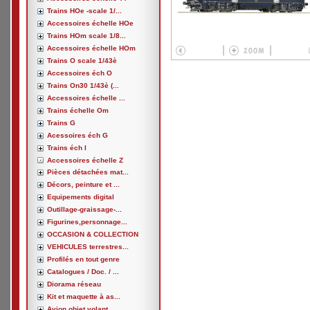
Trains HOe -scale 1/...
Accessoires échelle HOe
Trains HOm scale 1/8...
Accessoires échelle HOm
Trains O scale 1/43è
Accessoires éch O
Trains On30 1/43è (...
Accessoires échelle ...
Trains échelle Om
Trains G
Acessoires éch G
Trains éch I
Accessoires échelle Z
Pièces détachées mat...
Décors, peinture et ...
Equipements digital
Outillage-graissage-...
Figurines,personnage...
OCCASION & COLLECTION
VEHICULES terrestres...
Profilés en tout genre
Catalogues / Doc. / ...
Diorama réseau
Kit et maquette à as...
Avion,objet volant, ...