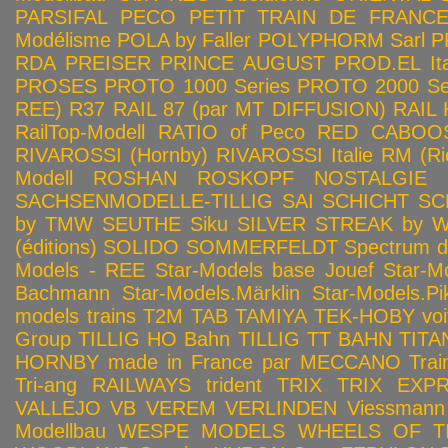
PARSIFAL
PECO
PETIT TRAIN DE FRANC
Modélisme
POLA by Faller
POLYPHORM Sarl
P
RDA
PREISER
PRINCE AUGUST
PROD.EL Ita
PROSES
PROTO 1000 Series
PROTO 2000 Seri
REE)
R37
RAIL 87 (par MT DIFFUSION)
RAIL 
RailTop-Modell
RATIO of Peco
RED CABOO
RIVAROSSI (Hornby)
RIVAROSSI Italie
RM (Ri
Modell
ROSHAN
ROSKOPF NOSTALGIE
SACHSENMODELLE-TILLIG
SAI
SCHICHT
SC
by TMW
SEUTHE
Siku
SILVER STREAK by Wa
(éditions)
SOLIDO
SOMMERFELDT
Spectrum 
Models - REE
Star-Models base Jouef
Star-M
Bachmann
Star-Models.Märklin
Star-Models.Pi
models trains
T2M
TAB
TAMIYA
TEK-HOBY voitu
Group
TILLIG HO Bahn
TILLIG TT BAHN
TITA
HORNBY made in France par MECCANO
Tra
Tri-ang RAILWAYS
trident
TRIX
TRIX EXP
VALLEJO
VB
VEREM
VERLINDEN
Viessmann
Modellbau
WESPE MODELS
WHEELS OF T