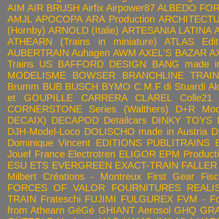
AIM
AIR BRUSH
Airfix
Airpower87
ALBEDO FOR
AMJL
APOCOPA
ARA Production
ARCHITECTU
(Hornby)
ARNOLD (Italie)
ARTESANIA LATINA
ATHEARN (Trains in miniature)
ATLAS Edit
AUBERTRAIN
Auhagen
AWM
AXEL'S BAZAR
A
Trains US
BAFFORD DESIGN
BANG made in
MODELISME
BOWSER
BRANCHLINE TRAI
Brumm
BUB
BUSCH
BYMO
C.M.F di Stuardi Al
et GOUPILLE
CARRERA
CLAREL
Colle21
CORNERSTONE Series (Walthers)
D+R Mod
DECAIX)
DECAPOD
Detailcars
DINKY TOYS
DJH-Model-Loco
DOLISCHO made in Austria
D
Dominique Vincent
EDITIONS PUBLITRAINS
Jouef France
Electrotren
ELIGOR
EPM Product
ESU
ETS
EVERGREEN
EXACT-TRAIN
FALLER
Milbert Créations - Montreux
First Gear
Fis
FORCES OF VALOR
FOURNITURES REALIS
TRAIN
Frateschi
FUJIMI
FULGUREX
FVM - Fo
from Athearn
GéGé
GHIANT Aerosol
GHQ
GRA