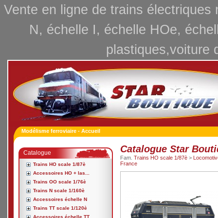
Vente en ligne de trains électriques
N, échelle I, échelle HOe, échel
plastiques,voiture 
Modélisme ferroviaire - Accueil
Catalogue Star Bout
Catalogue
Fam.
Trains HO scale 1/87è
>
Locomotive
France
Trains HO scale 1/87è
Accessoires HO + las...
Trains OO scale 1/76è
Trains N scale 1/160è
Accessoires échelle N
Trains TT scale 1/120è
Accessoires échelle TT