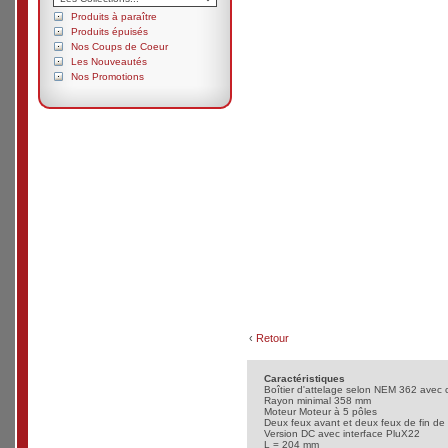
Produits à paraître
Produits épuisés
Nos Coups de Coeur
Les Nouveautés
Nos Promotions
‹
Retour
Caractéristiques
Boîtier d'attelage selon NEM 362 avec c
Rayon minimal 358 mm
Moteur Moteur à 5 pôles
Deux feux avant et deux feux de fin de
Version DC avec interface PluX22
L = 204 mm