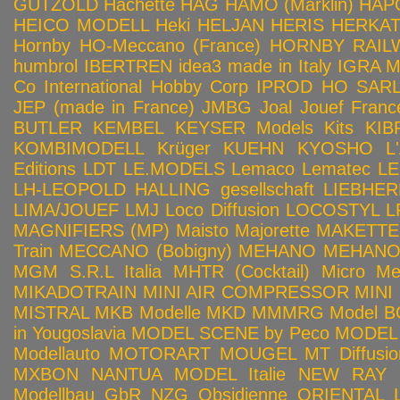
GÜTZOLD
Hachette
HAG
HAMO (Märklin)
HAP
HEICO MODELL
Heki
HELJAN
HERIS
HERKA
Hornby HO-Meccano (France)
HORNBY RAILWA
humbrol
IBERTREN
idea3 made in Italy
IGRA 
Co
International Hobby Corp
IPROD HO SAR
JEP (made in France)
JMBG
Joal
Jouef Franc
BUTLER
KEMBEL
KEYSER Models Kits
KIB
KOMBIMODELL
Krüger
KUEHN
KYOSHO
L
Editions
LDT
LE.MODELS
Lemaco
Lematec
LE
LH-LEOPOLD HALLING gesellschaft
LIEBHER
LIMA/JOUEF
LMJ
Loco Diffusion
LOCOSTYL
L
MAGNIFIERS (MP)
Maisto
Majorette
MAKETTE
Train
MECCANO (Bobigny)
MEHANO
MEHANO 
MGM S.R.L Italia
MHTR (Cocktail)
Micro Met
MIKADOTRAIN
MINI AIR COMPRESSOR
MINI
MISTRAL
MKB Modelle
MKD
MMMRG
Model BO
in Yougoslavia
MODEL SCENE by Peco
MODEL 
Modellauto
MOTORART
MOUGEL
MT Diffusio
MXBON
NANTUA MODEL Italie
NEW RAY
Modellbau GbR
NZG
Obsidienne
ORIENTAL L