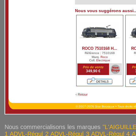
Nous vous suggérons aussi..
ROCO 7510168 H...
RO
Référence : 7510168
R
Marq.
Roco
Coll.
Electrique
Prix de vente
Pr
349,90 €
‹
Retour
© 2007-2026 Star Boutique • Tous droits r
Nous commercialisons les marques
"L'AIGUILLE
1
ADVL-Régul 2
ADVL-Régul 3
ADVL-Régul 4
A