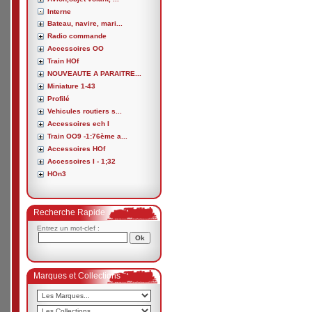
Interne
Bateau, navire, mari...
Radio commande
Accessoires OO
Train HOf
NOUVEAUTE A PARAITRE...
Miniature 1-43
Profilé
Vehicules routiers s...
Accessoires ech I
Train OO9 -1:76ème a...
Accessoires HOf
Accessoires I - 1;32
HOn3
Recherche Rapide
Entrez un mot-clef :
Marques et Collections