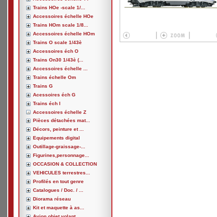
Trains HOe -scale 1/...
Accessoires échelle HOe
Trains HOm scale 1/8...
Accessoires échelle HOm
Trains O scale 1/43è
Accessoires éch O
Trains On30 1/43è (...
Accessoires échelle ...
Trains échelle Om
Trains G
Acessoires éch G
Trains éch I
Accessoires échelle Z
Pièces détachées mat...
Décors, peinture et ...
Equipements digital
Outillage-graissage-...
Figurines,personnage...
OCCASION & COLLECTION
VEHICULES terrestres...
Profilés en tout genre
Catalogues / Doc. / ...
Diorama réseau
Kit et maquette à as...
Avion,objet volant, ...