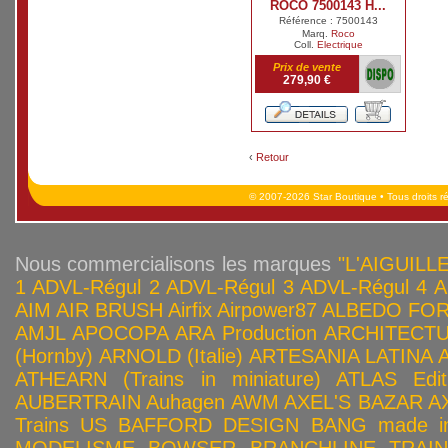
ROCO 7500143 H...
Référence : 7500143
Marq.
Roco
Coll.
Electrique
Prix de vente
279,90 €
‹
Retour
© 2007-2026 Star Boutique • Tous droits r
Nous commercialisons les marques
"L'AIGUILLE
1
ADVL-Régul 2
ADVL-Régul 3
ADVL-Régul 4
A
AIM
AIR BRUSH
Airfix
Airpower87
ALBEDO FOR
AMJL
APOCOPA
ARA Production
ARCHITECTU
(Hornby)
ARNOLD (Italie)
ARTESANIA LATINA
ATHEARN (Trains in miniature)
ATLAS Edit
AUBERTRAIN
Auhagen
AWM
AXEL'S BAZAR
A
Trains US
BAFFORD DESIGN
BANG made in