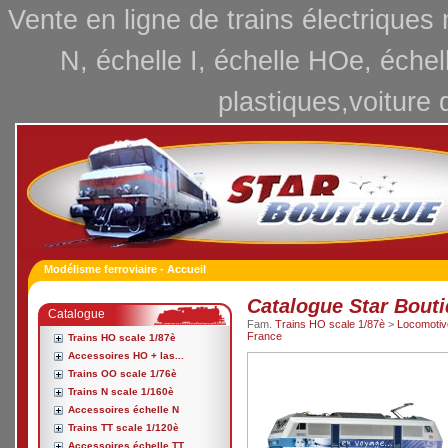
Vente en ligne de trains électriques
N, échelle I, échelle HOe, échel
plastiques,voiture 
Modélisme ferroviaire - Accueil
Catalogue Star Bout
Catalogue
Fam.
Trains HO scale 1/87è
>
Locomotive
France
Trains HO scale 1/87è
Accessoires HO + las...
Trains OO scale 1/76è
Trains N scale 1/160è
Accessoires échelle N
Trains TT scale 1/120è
Accessoires échelle TT