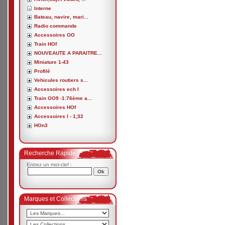
Interne
Bateau, navire, mari...
Radio commande
Accessoires OO
Train HOf
NOUVEAUTE A PARAITRE...
Miniature 1-43
Profilé
Vehicules routiers s...
Accessoires ech I
Train OO9 -1:76ème a...
Accessoires HOf
Accessoires I - 1;32
HOn3
Recherche Rapide
Entrez un mot-clef :
Marques et Collections