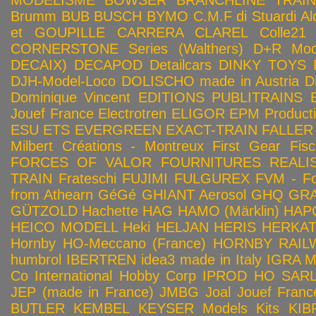
MODELISME
BOWSER
BRANCHLINE TRAI
Brumm
BUB
BUSCH
BYMO
C.M.F di Stuardi Al
et GOUPILLE
CARRERA
CLAREL
Colle21
CORNERSTONE Series (Walthers)
D+R Mod
DECAIX)
DECAPOD
Detailcars
DINKY TOYS
DJH-Model-Loco
DOLISCHO made in Austria
D
Dominique Vincent
EDITIONS PUBLITRAINS
Jouef France
Electrotren
ELIGOR
EPM Product
ESU
ETS
EVERGREEN
EXACT-TRAIN
FALLER
Milbert Créations - Montreux
First Gear
Fis
FORCES OF VALOR
FOURNITURES REALIS
TRAIN
Frateschi
FUJIMI
FULGUREX
FVM - Fo
from Athearn
GéGé
GHIANT Aerosol
GHQ
GRA
GÜTZOLD
Hachette
HAG
HAMO (Märklin)
HAP
HEICO MODELL
Heki
HELJAN
HERIS
HERKA
Hornby HO-Meccano (France)
HORNBY RAILWA
humbrol
IBERTREN
idea3 made in Italy
IGRA 
Co
International Hobby Corp
IPROD HO SAR
JEP (made in France)
JMBG
Joal
Jouef Franc
BUTLER
KEMBEL
KEYSER Models Kits
KIB