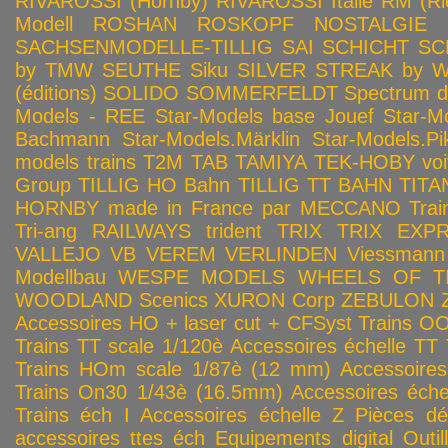
RIVAROSSI (Hornby)
RIVAROSSI Italie
RM (Ri
Modell
ROSHAN
ROSKOPF NOSTALGIE
SACHSENMODELLE-TILLIG
SAI
SCHICHT
SC
by TMW
SEUTHE
Siku
SILVER STREAK by Wa
(éditions)
SOLIDO
SOMMERFELDT
Spectrum 
Models - REE
Star-Models base Jouef
Star-M
Bachmann
Star-Models.Märklin
Star-Models.Pi
models trains
T2M
TAB
TAMIYA
TEK-HOBY voitu
Group
TILLIG HO Bahn
TILLIG TT BAHN
TITA
HORNBY made in France par MECCANO
Tra
Tri-ang RAILWAYS
trident
TRIX
TRIX EXP
VALLEJO
VB
VEREM
VERLINDEN
Viessmann
Modellbau
WESPE MODELS
WHEELS OF T
WOODLAND Scenics
XURON Corp
ZEBULON
Accessoires HO + laser cut + CFSyst
Trains OO
Trains TT scale 1/120è
Accessoires échelle TT
Trains HOm scale 1/87è (12 mm)
Accessoire
Trains On30 1/43è (16.5mm)
Accessoires éch
Trains éch I
Accessoires échelle Z
Pièces dé
accessoires ttes éch
Equipements digital
Outil