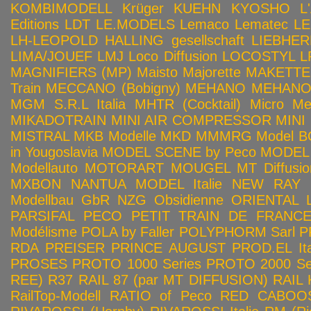
KOMBIMODELL
Krüger
KUEHN
KYOSHO
L
Editions
LDT
LE.MODELS
Lemaco
Lematec
LE
LH-LEOPOLD HALLING gesellschaft
LIEBHER
LIMA/JOUEF
LMJ
Loco Diffusion
LOCOSTYL
L
MAGNIFIERS (MP)
Maisto
Majorette
MAKETTE
Train
MECCANO (Bobigny)
MEHANO
MEHANO 
MGM S.R.L Italia
MHTR (Cocktail)
Micro Met
MIKADOTRAIN
MINI AIR COMPRESSOR
MINI
MISTRAL
MKB Modelle
MKD
MMMRG
Model BO
in Yougoslavia
MODEL SCENE by Peco
MODEL 
Modellauto
MOTORART
MOUGEL
MT Diffusio
MXBON
NANTUA MODEL Italie
NEW RAY
Modellbau GbR
NZG
Obsidienne
ORIENTAL L
PARSIFAL
PECO
PETIT TRAIN DE FRANC
Modélisme
POLA by Faller
POLYPHORM Sarl
P
RDA
PREISER
PRINCE AUGUST
PROD.EL Ita
PROSES
PROTO 1000 Series
PROTO 2000 Seri
REE)
R37
RAIL 87 (par MT DIFFUSION)
RAIL 
RailTop-Modell
RATIO of Peco
RED CABOO