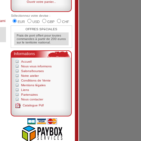
Ouvrir votre panier...
Sélectionnez votre devise :
ami
EUR
USD
GBP
CHF
OFFRES SPéCIALES
Frais de port offert pour toutes
commandes à partir de 200 euros
sur le territoire national.
Informations
Accueil
Nous vous informons
Salons/bourses
Notre atelier
Conditions de Vente
Mentions légales
Liens
Partenaires
Nous contacter
Catalogue Pdf