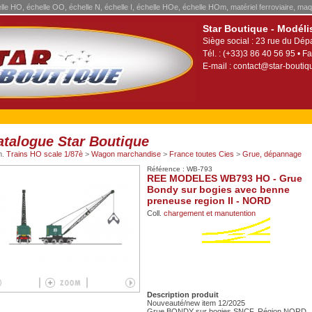
elle HO, échelle OO, échelle N, échelle I, échelle HOe, échelle HOm, matériel ferroviaire, maq
Star Boutique - Modéli
Siège social : 23 rue du Dép
Tél. : (+33)3 86 40 56 95 • Fa
E-mail :
contact@star-boutiqu
atalogue Star Boutique
m.
Trains HO scale 1/87è
>
Wagon marchandise
>
France toutes Cies
>
Grue, dépannage
Référence : WB-793
REE MODELES WB793 HO - Grue
Bondy sur bogies avec benne
preneuse region II - NORD
Coll.
chargement et manutention
Description produit
Nouveauté/new item 12/2025
Grue BONDY sur bogies SNCF, Région NORD