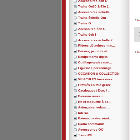
Accessoires éch O
Trains On30 1/43è (...
Accessoires échelle ...
Trains échelle Om
‹
R
Trains G
Acessoires éch G
Trains éch I
Accessoires échelle Z
Pièces détachées mat...
Décors, peinture et ...
‹
R
Equipements digital
Outillage-graissage-...
Figurines,personnage...
OCCASION & COLLECTION
VEHICULES terrestres...
Profilés en tout genre
Catalogues / Doc. / ...
Diorama réseau
Kit et maquette à as...
Avion,objet volant, ...
Interne
Bateau, navire, mari...
Radio commande
Accessoires OO
Train HOf