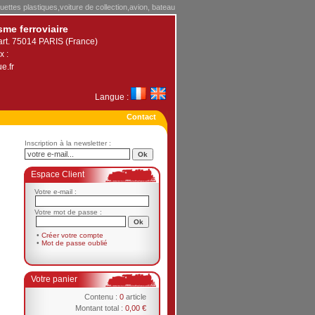
uettes plastiques,voiture de collection,avion, bateau
sme ferroviaire
art. 75014 PARIS (France)
x :
e.fr
Langue :
Contact
Inscription à la newsletter :
Espace Client
Votre e-mail :
Votre mot de passe :
•
Créer votre compte
•
Mot de passe oublié
Votre panier
Contenu :
0
article
Montant total :
0,00 €