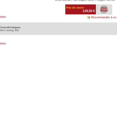
Prix de vente
129,50 €
etour
Recommander à un 
Caractéristiques
Nem casing 362
etour