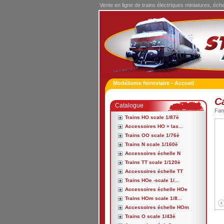
Vente en ligne de trains électriques miniatures, éch
Modélisme ferroviaire - Accueil
C
Catalogue
Fa
Trains HO scale 1/87è
Accessoires HO + las...
Trains OO scale 1/76è
Trains N scale 1/160è
Accessoires échelle N
Trains TT scale 1/120è
Accessoires échelle TT
Trains HOe -scale 1/...
Accessoires échelle HOe
Trains HOm scale 1/8...
Accessoires échelle HOm
Trains O scale 1/43è