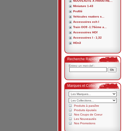
NOUVEAUTE A PARAITRE...
Miniature 1-43
Profilé
Vehicules routiers s...
Accessoires ech I
Train OO9 -1:76ème a...
Accessoires HOf
Accessoires I - 1;32
HOn3
Recherche Rapide
Entrez un mot-clef :
Marques et Collections
Produits à paraître
Produits épuisés
Nos Coups de Coeur
Les Nouveautés
Nos Promotions