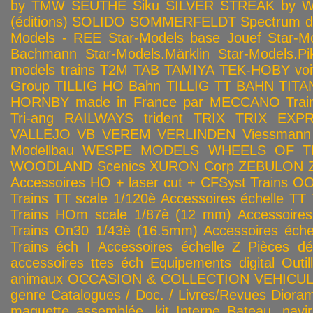
by TMW
SEUTHE
Siku
SILVER STREAK by Wa
(éditions)
SOLIDO
SOMMERFELDT
Spectrum 
Models - REE
Star-Models base Jouef
Star-M
Bachmann
Star-Models.Märklin
Star-Models.Pi
models trains
T2M
TAB
TAMIYA
TEK-HOBY voitu
Group
TILLIG HO Bahn
TILLIG TT BAHN
TITA
HORNBY made in France par MECCANO
Tra
Tri-ang RAILWAYS
trident
TRIX
TRIX EXP
VALLEJO
VB
VEREM
VERLINDEN
Viessmann
Modellbau
WESPE MODELS
WHEELS OF T
WOODLAND Scenics
XURON Corp
ZEBULON
Accessoires HO + laser cut + CFSyst
Trains OO
Trains TT scale 1/120è
Accessoires échelle TT
Trains HOm scale 1/87è (12 mm)
Accessoire
Trains On30 1/43è (16.5mm)
Accessoires éch
Trains éch I
Accessoires échelle Z
Pièces dé
accessoires ttes éch
Equipements digital
Outil
animaux
OCCASION & COLLECTION
VEHICULES
genre
Catalogues / Doc. / Livres/Revues
Diora
maquette assemblée, kit
Interne
Bateau, navir