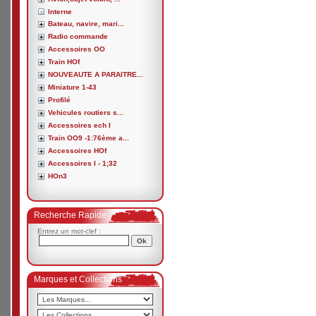
Interne
Bateau, navire, mari...
Radio commande
Accessoires OO
Train HOf
NOUVEAUTE A PARAITRE...
Miniature 1-43
Profilé
Vehicules routiers s...
Accessoires ech I
Train OO9 -1:76ème a...
Accessoires HOf
Accessoires I - 1;32
HOn3
Recherche Rapide
Entrez un mot-clef :
Marques et Collections