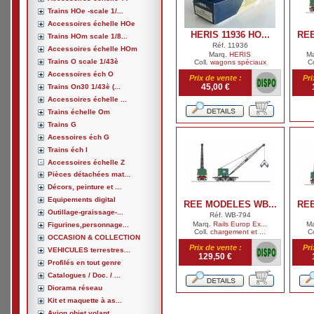
Trains HOe -scale 1/...
Accessoires échelle HOe
HERIS 11936 HO...
REE
Trains HOm scale 1/8...
Réf. 11936
Accessoires échelle HOm
Marq.
HERIS
M
Trains O scale 1/43è
Coll.
wagons spéciaux
C
Accessoires éch O
Prix de vente :
Pri
45,00 €
Trains On30 1/43è (...
Accessoires échelle ...
Trains échelle Om
Trains G
Acessoires éch G
Trains éch I
Accessoires échelle Z
Pièces détachées mat...
Décors, peinture et ...
Equipements digital
REE MODELES WB...
REE
Outillage-graissage-...
Réf. WB-794
Marq.
Rails Europ Ex...
M
Figurines,personnage...
Coll.
chargement et ...
C
OCCASION & COLLECTION
Prix de vente :
Pri
VEHICULES terrestres...
129,50 €
Profilés en tout genre
Catalogues / Doc. / ...
Diorama réseau
Kit et maquette à as...
Avion,objet volant, ...