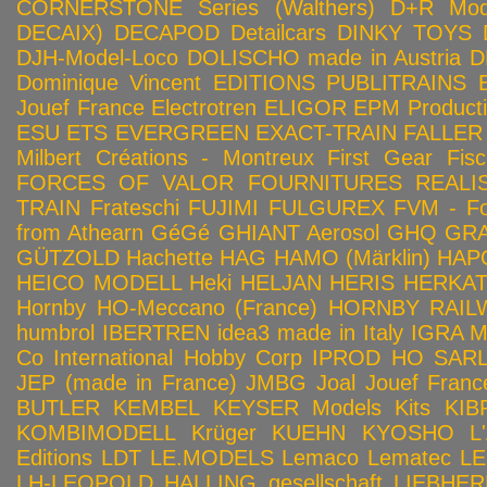
CORNERSTONE Series (Walthers)
D+R Mod
DECAIX)
DECAPOD
Detailcars
DINKY TOYS
DJH-Model-Loco
DOLISCHO made in Austria
D
Dominique Vincent
EDITIONS PUBLITRAINS
Jouef France
Electrotren
ELIGOR
EPM Product
ESU
ETS
EVERGREEN
EXACT-TRAIN
FALLER
Milbert Créations - Montreux
First Gear
Fis
FORCES OF VALOR
FOURNITURES REALIS
TRAIN
Frateschi
FUJIMI
FULGUREX
FVM - Fo
from Athearn
GéGé
GHIANT Aerosol
GHQ
GRA
GÜTZOLD
Hachette
HAG
HAMO (Märklin)
HAP
HEICO MODELL
Heki
HELJAN
HERIS
HERKA
Hornby HO-Meccano (France)
HORNBY RAILWA
humbrol
IBERTREN
idea3 made in Italy
IGRA 
Co
International Hobby Corp
IPROD HO SAR
JEP (made in France)
JMBG
Joal
Jouef Franc
BUTLER
KEMBEL
KEYSER Models Kits
KIB
KOMBIMODELL
Krüger
KUEHN
KYOSHO
L
Editions
LDT
LE.MODELS
Lemaco
Lematec
LE
LH-LEOPOLD HALLING gesellschaft
LIEBHER