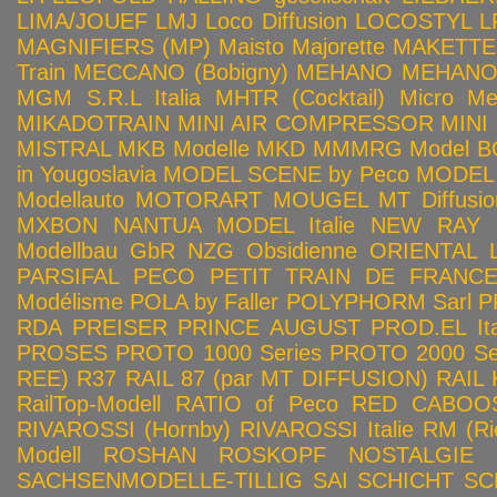
LIMA/JOUEF
LMJ
Loco Diffusion
LOCOSTYL
L
MAGNIFIERS (MP)
Maisto
Majorette
MAKETTE
Train
MECCANO (Bobigny)
MEHANO
MEHANO 
MGM S.R.L Italia
MHTR (Cocktail)
Micro Met
MIKADOTRAIN
MINI AIR COMPRESSOR
MINI
MISTRAL
MKB Modelle
MKD
MMMRG
Model BO
in Yougoslavia
MODEL SCENE by Peco
MODEL 
Modellauto
MOTORART
MOUGEL
MT Diffusio
MXBON
NANTUA MODEL Italie
NEW RAY
Modellbau GbR
NZG
Obsidienne
ORIENTAL L
PARSIFAL
PECO
PETIT TRAIN DE FRANC
Modélisme
POLA by Faller
POLYPHORM Sarl
P
RDA
PREISER
PRINCE AUGUST
PROD.EL Ita
PROSES
PROTO 1000 Series
PROTO 2000 Seri
REE)
R37
RAIL 87 (par MT DIFFUSION)
RAIL 
RailTop-Modell
RATIO of Peco
RED CABOO
RIVAROSSI (Hornby)
RIVAROSSI Italie
RM (Ri
Modell
ROSHAN
ROSKOPF NOSTALGIE
SACHSENMODELLE-TILLIG
SAI
SCHICHT
SC