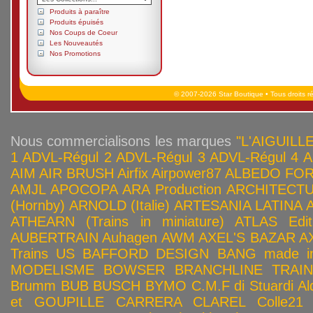
Produits à paraître
Produits épuisés
Nos Coups de Coeur
Les Nouveautés
Nos Promotions
© 2007-2026 Star Boutique • Tous droits r
Nous commercialisons les marques
"L'AIGUILLE
1
ADVL-Régul 2
ADVL-Régul 3
ADVL-Régul 4
A
AIM
AIR BRUSH
Airfix
Airpower87
ALBEDO FOR
AMJL
APOCOPA
ARA Production
ARCHITECTU
(Hornby)
ARNOLD (Italie)
ARTESANIA LATINA
ATHEARN (Trains in miniature)
ATLAS Edit
AUBERTRAIN
Auhagen
AWM
AXEL'S BAZAR
A
Trains US
BAFFORD DESIGN
BANG made in
MODELISME
BOWSER
BRANCHLINE TRAI
Brumm
BUB
BUSCH
BYMO
C.M.F di Stuardi Al
et GOUPILLE
CARRERA
CLAREL
Colle21