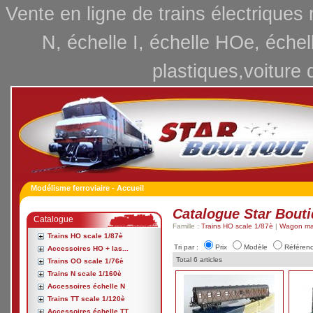
Vente en ligne de trains électriques
N, échelle I, échelle HOe, échel
plastiques,voiture 
Modélisme ferroviaire - Accueil
Catalogue Star Bout
Catalogue
Famille :
Trains HO scale 1/87è
|
Wagon ma
Trains HO scale 1/87è
Tri par :
Prix
Modèle
Référen
Accessoires HO + las...
Total 6 articles
Trains OO scale 1/76è
Trains N scale 1/160è
Accessoires échelle N
Trains TT scale 1/120è
Accessoires échelle TT