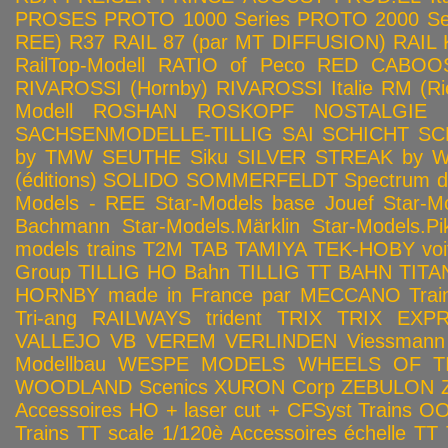
PROSES
PROTO 1000 Series
PROTO 2000 Seri
REE)
R37
RAIL 87 (par MT DIFFUSION)
RAIL 
RailTop-Modell
RATIO of Peco
RED CABOO
RIVAROSSI (Hornby)
RIVAROSSI Italie
RM (Ri
Modell
ROSHAN
ROSKOPF NOSTALGIE
SACHSENMODELLE-TILLIG
SAI
SCHICHT
SC
by TMW
SEUTHE
Siku
SILVER STREAK by Wa
(éditions)
SOLIDO
SOMMERFELDT
Spectrum 
Models - REE
Star-Models base Jouef
Star-M
Bachmann
Star-Models.Märklin
Star-Models.Pi
models trains
T2M
TAB
TAMIYA
TEK-HOBY voitu
Group
TILLIG HO Bahn
TILLIG TT BAHN
TITA
HORNBY made in France par MECCANO
Tra
Tri-ang RAILWAYS
trident
TRIX
TRIX EXP
VALLEJO
VB
VEREM
VERLINDEN
Viessmann
Modellbau
WESPE MODELS
WHEELS OF T
WOODLAND Scenics
XURON Corp
ZEBULON
Accessoires HO + laser cut + CFSyst
Trains OO
Trains TT scale 1/120è
Accessoires échelle TT