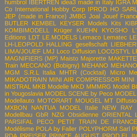
humbrol
IBERTREN
idea3 made in Italy
IGRA 
Co
International Hobby Corp
IPROD HO SAR
JEP (made in France)
JMBG
Joal
Jouef Franc
BUTLER
KEMBEL
KEYSER Models Kits
KIB
KOMBIMODELL
Krüger
KUEHN
KYOSHO
L
Editions
LDT
LE.MODELS
Lemaco
Lematec
LE
LH-LEOPOLD HALLING gesellschaft
LIEBHER
LIMA/JOUEF
LMJ
Loco Diffusion
LOCOSTYL
L
MAGNIFIERS (MP)
Maisto
Majorette
MAKETTE
Train
MECCANO (Bobigny)
MEHANO
MEHANO 
MGM S.R.L Italia
MHTR (Cocktail)
Micro Met
MIKADOTRAIN
MINI AIR COMPRESSOR
MINI
MISTRAL
MKB Modelle
MKD
MMMRG
Model BO
in Yougoslavia
MODEL SCENE by Peco
MODEL 
Modellauto
MOTORART
MOUGEL
MT Diffusio
MXBON
NANTUA MODEL Italie
NEW RAY
Modellbau GbR
NZG
Obsidienne
ORIENTAL L
PARSIFAL
PECO
PETIT TRAIN DE FRANC
Modélisme
POLA by Faller
POLYPHORM Sarl
P
RDA
PREISER
PRINCE AUGUST
PROD.EL Ita