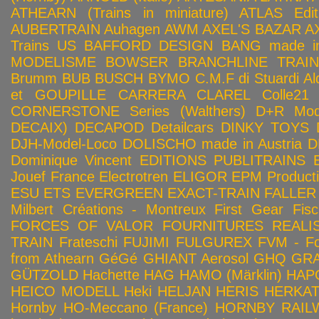
ATHEARN (Trains in miniature)
ATLAS Edit
AUBERTRAIN
Auhagen
AWM
AXEL'S BAZAR
A
Trains US
BAFFORD DESIGN
BANG made in
MODELISME
BOWSER
BRANCHLINE TRAI
Brumm
BUB
BUSCH
BYMO
C.M.F di Stuardi Al
et GOUPILLE
CARRERA
CLAREL
Colle21
CORNERSTONE Series (Walthers)
D+R Mod
DECAIX)
DECAPOD
Detailcars
DINKY TOYS
DJH-Model-Loco
DOLISCHO made in Austria
D
Dominique Vincent
EDITIONS PUBLITRAINS
Jouef France
Electrotren
ELIGOR
EPM Product
ESU
ETS
EVERGREEN
EXACT-TRAIN
FALLER
Milbert Créations - Montreux
First Gear
Fis
FORCES OF VALOR
FOURNITURES REALIS
TRAIN
Frateschi
FUJIMI
FULGUREX
FVM - Fo
from Athearn
GéGé
GHIANT Aerosol
GHQ
GRA
GÜTZOLD
Hachette
HAG
HAMO (Märklin)
HAP
HEICO MODELL
Heki
HELJAN
HERIS
HERKA
Hornby HO-Meccano (France)
HORNBY RAILWA