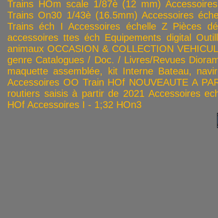
Trains HOm scale 1/87è (12 mm)
Accessoire
Trains On30 1/43è (16.5mm)
Accessoires éch
Trains éch I
Accessoires échelle Z
Pièces dé
accessoires ttes éch
Equipements digital
Outil
animaux
OCCASION & COLLECTION
VEHICULES
genre
Catalogues / Doc. / Livres/Revues
Diora
maquette assemblée, kit
Interne
Bateau, navir
Accessoires OO
Train HOf
NOUVEAUTE A PAR
routiers saisis à partir de 2021
Accessoires ech
HOf
Accessoires I - 1;32
HOn3