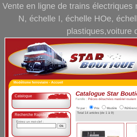
Vente en ligne de trains électriques
N, échelle I, échelle HOe, échel
plastiques,voiture 
Modélisme ferroviaire - Accueil
Catalogue Star Bout
Catalogue
Famille :
Pièces détachées matériel roulant f
Tri par :
Prix
Modèle
Référen
Total 14 articles (de 1 à 9)
Recherche Rapide
Entrez un mot-clef :