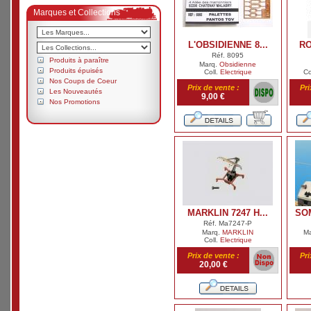
Marques et Collections
L'OBSIDIENNE 8...
RO
Réf. 8095
Produits à paraître
Marq.
Obsidienne
Produits épuisés
Coll.
Electrique
Co
Nos Coups de Coeur
Prix de vente :
Pri
Les Nouveautés
9,00 €
Nos Promotions
MARKLIN 7247 H...
SOM
Réf. Ma7247-P
Marq.
MARKLIN
M
Coll.
Electrique
Prix de vente :
Pri
20,00 €