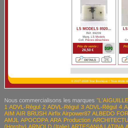
LS MODELS 8920...
LS
Réf. 89209
Marq.
LS Models
Coll.
Pièces détachées
Co
Prix de vente :
Pri
26,50 €
© 2007-2026 Star Boutique • Tous droits r
Nous commercialisons les marques
"L'AIGUILLE
1
ADVL-Régul 2
ADVL-Régul 3
ADVL-Régul 4
A
AIM
AIR BRUSH
Airfix
Airpower87
ALBEDO FOR
AMJL
APOCOPA
ARA Production
ARCHITECTU
(Hornby)
ARNOLD (Italie)
ARTESANIA LATINA