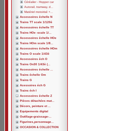
Céréalier - Hopper car
Autorail, tramway, d...
Matériel motoirisé +...
Accessoires échelle N
Trains TT scale 1/120è
Accessoires échelle TT
Trains HOe -scale 1/...
Accessoires échelle HOe
Trains HOm scale 1/8...
Accessoires échelle HOm
Trains O scale 1/43è
Accessoires éch O
Trains On30 1/43è (...
Accessoires échelle ...
Trains échelle Om
Trains G
Acessoires éch G
Trains éch I
Accessoires échelle Z
Pièces détachées mat...
Décors, peinture et ...
Equipements digital
Outillage-graissage-...
Figurines,personnage...
OCCASION & COLLECTION