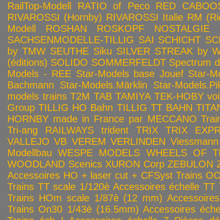
RailTop-Modell
RATIO of Peco
RED CABOO
RIVAROSSI (Hornby)
RIVAROSSI Italie
RM (Ri
Modell
ROSHAN
ROSKOPF NOSTALGIE
SACHSENMODELLE-TILLIG
SAI
SCHICHT
SC
by TMW
SEUTHE
Siku
SILVER STREAK by Wa
(éditions)
SOLIDO
SOMMERFELDT
Spectrum 
Models - REE
Star-Models base Jouef
Star-M
Bachmann
Star-Models.Märklin
Star-Models.Pi
models trains
T2M
TAB
TAMIYA
TEK-HOBY voitu
Group
TILLIG HO Bahn
TILLIG TT BAHN
TITA
HORNBY made in France par MECCANO
Tra
Tri-ang RAILWAYS
trident
TRIX
TRIX EXP
VALLEJO
VB
VEREM
VERLINDEN
Viessmann
Modellbau
WESPE MODELS
WHEELS OF T
WOODLAND Scenics
XURON Corp
ZEBULON
Accessoires HO + laser cut + CFSyst
Trains OO
Trains TT scale 1/120è
Accessoires échelle TT
Trains HOm scale 1/87è (12 mm)
Accessoire
Trains On30 1/43è (16.5mm)
Accessoires éch