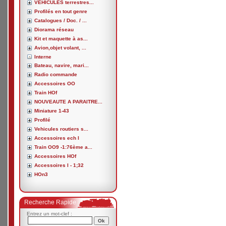
VEHICULES terrestres...
Profilés en tout genre
Catalogues / Doc. / ...
Diorama réseau
Kit et maquette à as...
Avion,objet volant, ...
Interne
Bateau, navire, mari...
Radio commande
Accessoires OO
Train HOf
NOUVEAUTE A PARAITRE...
Miniature 1-43
Profilé
Vehicules routiers s...
Accessoires ech I
Train OO9 -1:76ème a...
Accessoires HOf
Accessoires I - 1;32
HOn3
Recherche Rapide
Entrez un mot-clef :