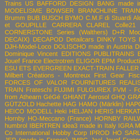
Trains US
BAFFORD DESIGN
BANG made in
MODELISME
BOWSER
BRANCHLINE TRAI
Brumm
BUB
BUSCH
BYMO
C.M.F di Stuardi Al
et GOUPILLE
CARRERA
CLAREL
Colle21
CORNERSTONE Series (Walthers)
D+R Mod
DECAIX)
DECAPOD
Detailcars
DINKY TOYS
DJH-Model-Loco
DOLISCHO made in Austria
D
Dominique Vincent
EDITIONS PUBLITRAINS
Jouef France
Electrotren
ELIGOR
EPM Product
ESU
ETS
EVERGREEN
EXACT-TRAIN
FALLER
Milbert Créations - Montreux
First Gear
Fis
FORCES OF VALOR
FOURNITURES REALIS
TRAIN
Frateschi
FUJIMI
FULGUREX
FVM - Fo
from Athearn
GéGé
GHIANT Aerosol
GHQ
GRA
GÜTZOLD
Hachette
HAG
HAMO (Märklin)
HAP
HEICO MODELL
Heki
HELJAN
HERIS
HERKA
Hornby HO-Meccano (France)
HORNBY RAILWA
humbrol
IBERTREN
idea3 made in Italy
IGRA 
Co
International Hobby Corp
IPROD HO SAR