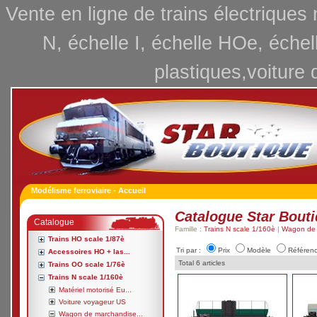
Vente en ligne de trains électriques
N, échelle I, échelle HOe, échel
plastiques,voiture 
Modélisme ferroviaire - Accueil
Catalogue Star Bout
Catalogue
Famille :
Trains N scale 1/160è
|
Wagon de 
Trains HO scale 1/87è
Tri par :
Prix
Modèle
Référen
Accessoires HO + las...
Total 6 articles
Trains OO scale 1/76è
Trains N scale 1/160è
Matériel motorisé Eu...
Voiture voyageur US
Wagon de marchandise...