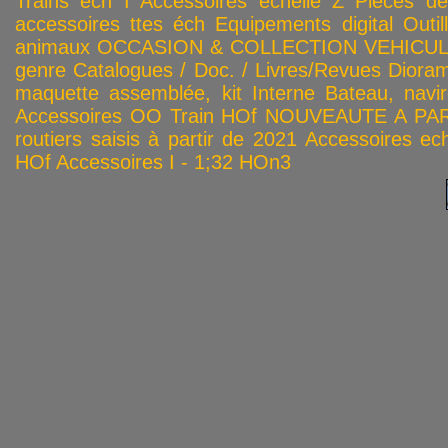
Trains éch I
Accessoires échelle Z
Pièces dé
accessoires ttes éch
Equipements digital
Outil
animaux
OCCASION & COLLECTION
VEHICULES
genre
Catalogues / Doc. / Livres/Revues
Diora
maquette assemblée, kit
Interne
Bateau, navir
Accessoires OO
Train HOf
NOUVEAUTE A PAR
routiers saisis à partir de 2021
Accessoires ech
HOf
Accessoires I - 1;32
HOn3