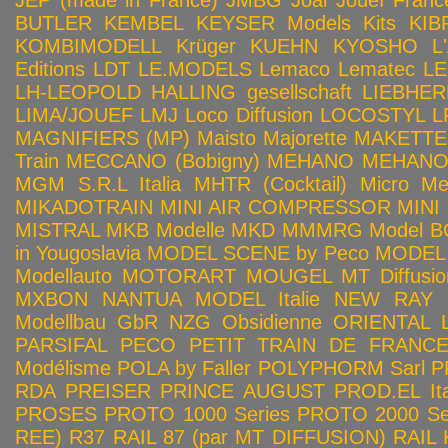
JEP (made in France)
JMBG
Joal
Jouef Franc
BUTLER
KEMBEL
KEYSER Models Kits
KIB
KOMBIMODELL
Krüger
KUEHN
KYOSHO
L
Editions
LDT
LE.MODELS
Lemaco
Lematec
LE
LH-LEOPOLD HALLING gesellschaft
LIEBHER
LIMA/JOUEF
LMJ
Loco Diffusion
LOCOSTYL
L
MAGNIFIERS (MP)
Maisto
Majorette
MAKETTE
Train
MECCANO (Bobigny)
MEHANO
MEHANO 
MGM S.R.L Italia
MHTR (Cocktail)
Micro Met
MIKADOTRAIN
MINI AIR COMPRESSOR
MINI
MISTRAL
MKB Modelle
MKD
MMMRG
Model BO
in Yougoslavia
MODEL SCENE by Peco
MODEL 
Modellauto
MOTORART
MOUGEL
MT Diffusio
MXBON
NANTUA MODEL Italie
NEW RAY
Modellbau GbR
NZG
Obsidienne
ORIENTAL L
PARSIFAL
PECO
PETIT TRAIN DE FRANC
Modélisme
POLA by Faller
POLYPHORM Sarl
P
RDA
PREISER
PRINCE AUGUST
PROD.EL Ita
PROSES
PROTO 1000 Series
PROTO 2000 Seri
REE)
R37
RAIL 87 (par MT DIFFUSION)
RAIL 