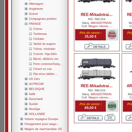
Allemagne
Angleterre
Suisse
REE-Mikadotrai...
RE
Compagnies privées
Réf. NW-244
Marq.
MIKADOTRAIN
M
FRANCE
Coll.
Wagon citerne,...
C
Citerne
Prix de vente :
Pri
Tombereau
35,00 €
Céréalier
Variété de wagons
Trémie, minéralier
Couvert, frigo,bière
Bâché, débâche vite
Porte conteneur/kang...
Ciment en vrac
Plat et/ou ridelles ...
US Cies
AUTRICHE
REE-Mikadotrai...
AR
BELGIQUE
Réf. NW-243
Italie
Marq.
MIKADOTRAIN
Ma
Coll.
Wagon citerne,...
C
Danemark
Suède
Prix de vente :
Pri
69,00 €
Norvège
HOLLANDE
Voiture voyageur Europe
Chargement pour wago...
Wagon de marchandise US