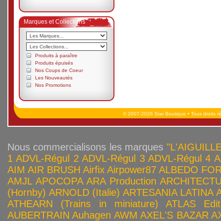
Marques et Collections
Produits à paraître
Produits épuisés
Nos Coups de Coeur
Les Nouveautés
Nos Promotions
© 2007-2026 Star Boutique • Tous droits r
Nous commercialisons les marques
"L'AIGUILLE
1
ADVL-Régul 2
ADVL-Régul 3
ADVL-Régul 4
A
AIM
AIR BRUSH
Airfix
Airpower87
ALBEDO FOR
AMJL
APOCOPA
ARA Production
ARCHITECTU
(Hornby)
ARNOLD (Italie)
ARTESANIA LATINA
ATHEARN (Trains in miniature)
ATLAS Edit
AUBERTRAIN
Auhagen
AWM
AXEL'S BAZAR
A