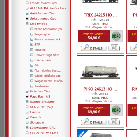
France toutes Cies
ALLEMAGNE toutes Cies
Autriche ttes Cies
TRIX 24215 HO ...
PI
Suisse toutes Cies
Réf. T24215
Cies privées
Marq.
TRIX
Coll.
Wagon citerne,...
C
benne basculante (mi...
Prix de vente :
Pri
Wagon grue
54,90 €
Porte conteneur et k...
BTP
Industrie
Couvert, frigo,bière
Citerne, tank
Silo
Plat - ridelles bass...
Bâché, débâche vite
Wagon trémie, minéra...
Tombereau
PIKO 24613 HO ...
RI
Italie ttes Cies
Réf. 24613
Pays Bas - NS
Marq.
PIKO
Ma
Coll.
Wagon citerne,...
C
Grande Bretagne
SLOVENIE (SZ)
Prix de vente :
Pri
69,90 €
Europe
Canada
Slovaquie
Luxembourg (CFL)
ESPAGNE ttes Cies