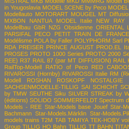
MISTRAL
MKB Modelle
MKD
MMMRG
Model BO
in Yougoslavia
MODEL SCENE by Peco
MODEL 
Modellauto
MOTORART
MOUGEL
MT Diffusio
MXBON
NANTUA MODEL Italie
NEW RAY
Modellbau GbR
NZG
Obsidienne
ORIENTAL L
PARSIFAL
PECO
PETIT TRAIN DE FRANC
Modélisme
POLA by Faller
POLYPHORM Sarl
P
RDA
PREISER
PRINCE AUGUST
PROD.EL Ita
PROSES
PROTO 1000 Series
PROTO 2000 Seri
REE)
R37
RAIL 87 (par MT DIFFUSION)
RAIL 
RailTop-Modell
RATIO of Peco
RED CABOO
RIVAROSSI (Hornby)
RIVAROSSI Italie
RM (Ri
Modell
ROSHAN
ROSKOPF NOSTALGIE
SACHSENMODELLE-TILLIG
SAI
SCHICHT
SC
by TMW
SEUTHE
Siku
SILVER STREAK by Wa
(éditions)
SOLIDO
SOMMERFELDT
Spectrum 
Models - REE
Star-Models base Jouef
Star-M
Bachmann
Star-Models.Märklin
Star-Models.Pi
models trains
T2M
TAB
TAMIYA
TEK-HOBY voitu
Group
TILLIG HO Bahn
TILLIG TT BAHN
TITA