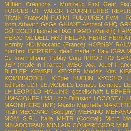
Milbert Créations - Montreux
First Gear
Fis
FORCES OF VALOR
FOURNITURES REALIS
TRAIN
Frateschi
FUJIMI
FULGUREX
FVM - Fo
from Athearn
GéGé
GHIANT Aerosol
GHQ
GRA
GÜTZOLD
Hachette
HAG
HAMO (Märklin)
HAP
HEICO MODELL
Heki
HELJAN
HERIS
HERKA
Hornby HO-Meccano (France)
HORNBY RAILWA
humbrol
IBERTREN
idea3 made in Italy
IGRA 
Co
International Hobby Corp
IPROD HO SAR
JEP (made in France)
JMBG
Joal
Jouef Franc
BUTLER
KEMBEL
KEYSER Models Kits
KIB
KOMBIMODELL
Krüger
KUEHN
KYOSHO
L
Editions
LDT
LE.MODELS
Lemaco
Lematec
LE
LH-LEOPOLD HALLING gesellschaft
LIEBHER
LIMA/JOUEF
LMJ
Loco Diffusion
LOCOSTYL
L
MAGNIFIERS (MP)
Maisto
Majorette
MAKETTE
Train
MECCANO (Bobigny)
MEHANO
MEHANO 
MGM S.R.L Italia
MHTR (Cocktail)
Micro Met
MIKADOTRAIN
MINI AIR COMPRESSOR
MINI