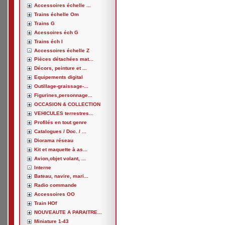
Accessoires échelle ...
Trains échelle Om
Trains G
Acessoires éch G
Trains éch I
Accessoires échelle Z
Pièces détachées mat...
Décors, peinture et ...
Equipements digital
Outillage-graissage-...
Figurines,personnage...
OCCASION & COLLECTION
VEHICULES terrestres...
Profilés en tout genre
Catalogues / Doc. / ...
Diorama réseau
Kit et maquette à as...
Avion,objet volant, ...
Interne
Bateau, navire, mari...
Radio commande
Accessoires OO
Train HOf
NOUVEAUTE A PARAITRE...
Miniature 1-43