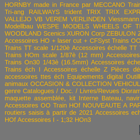
HORNBY made in France par MECCANO
Tra
Tri-ang RAILWAYS
trident
TRIX
TRIX EXP
VALLEJO
VB
VEREM
VERLINDEN
Viessmann
Modellbau
WESPE MODELS
WHEELS OF T
WOODLAND Scenics
XURON Corp
ZEBULON
Accessoires HO + laser cut + CFSyst
Trains OO
Trains TT scale 1/120è
Accessoires échelle TT
Trains HOm scale 1/87è (12 mm)
Accessoire
Trains On30 1/43è (16.5mm)
Accessoires éch
Trains éch I
Accessoires échelle Z
Pièces dé
accessoires ttes éch
Equipements digital
Outil
animaux
OCCASION & COLLECTION
VEHICULES
genre
Catalogues / Doc. / Livres/Revues
Diora
maquette assemblée, kit
Interne
Bateau, navir
Accessoires OO
Train HOf
NOUVEAUTE A PAR
routiers saisis à partir de 2021
Accessoires ech
HOf
Accessoires I - 1;32
HOn3