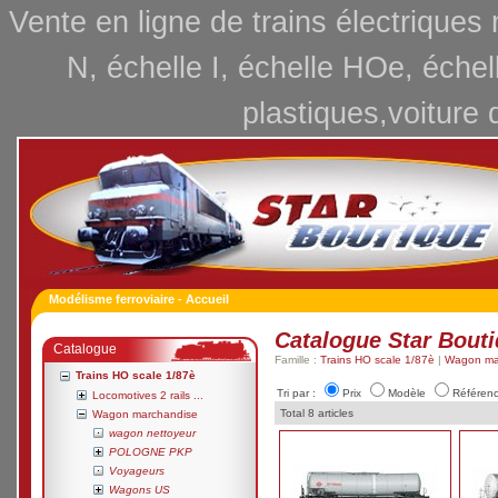
Vente en ligne de trains électriques
N, échelle I, échelle HOe, échel
plastiques,voiture 
Modélisme ferroviaire - Accueil
Catalogue Star Bout
Catalogue
Famille :
Trains HO scale 1/87è
|
Wagon ma
Trains HO scale 1/87è
Tri par :
Prix
Modèle
Référen
Locomotives 2 rails ...
Total 8 articles
Wagon marchandise
wagon nettoyeur
POLOGNE PKP
Voyageurs
Wagons US