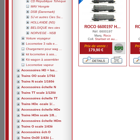
CD République Tchèque
MAV Hongrie
DSB (Danemark)
SJ et autres Cies Su...
HOLLANDE (NS)
ROCO 6600197 H...
RO
BELGIQUE ttes cies
Réf. 6600197
NORVEGE - NSB
Marq.
Roco
Voiture voyageur
Coll.
Startset et au...
C
Locomotive 3 rails e...
Prix de vente :
Pri
Chargement pour wag ...
179,90 €
kit locomotive à ass...
Kit wagon à assembler
Locomotive vapeur
Accessoires HO + las...
Trains OO scale 1/76è
Trains N scale 1/160è
Accessoires échelle N
Trains TT scale 1/120è
Accessoires échelle TT
Trains HOe -scale 1/...
Accessoires échelle HOe
Trains HOm scale 1/8...
Accessoires échelle HOm
Trains O scale 1/43è
Accessoires éch O
Trains On30 1/43è (...