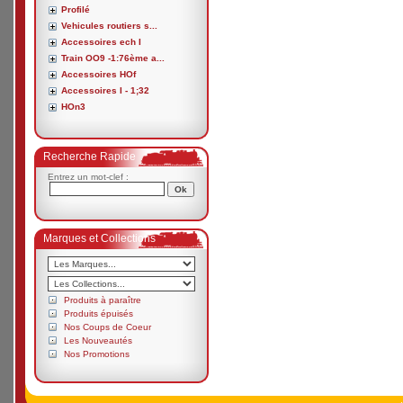
Profilé
Vehicules routiers s...
Accessoires ech I
Train OO9 -1:76ème a...
Accessoires HOf
Accessoires I - 1;32
HOn3
Recherche Rapide
Entrez un mot-clef :
Marques et Collections
Produits à paraître
Produits épuisés
Nos Coups de Coeur
Les Nouveautés
Nos Promotions