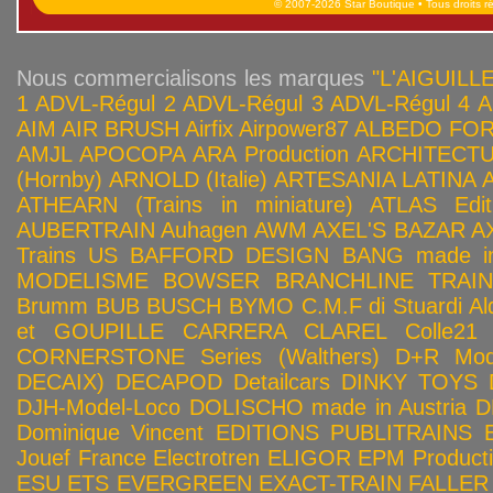
© 2007-2026 Star Boutique • Tous droits r
Nous commercialisons les marques
"L'AIGUILLE
1
ADVL-Régul 2
ADVL-Régul 3
ADVL-Régul 4
A
AIM
AIR BRUSH
Airfix
Airpower87
ALBEDO FOR
AMJL
APOCOPA
ARA Production
ARCHITECTU
(Hornby)
ARNOLD (Italie)
ARTESANIA LATINA
ATHEARN (Trains in miniature)
ATLAS Edit
AUBERTRAIN
Auhagen
AWM
AXEL'S BAZAR
A
Trains US
BAFFORD DESIGN
BANG made in
MODELISME
BOWSER
BRANCHLINE TRAI
Brumm
BUB
BUSCH
BYMO
C.M.F di Stuardi Al
et GOUPILLE
CARRERA
CLAREL
Colle21
CORNERSTONE Series (Walthers)
D+R Mod
DECAIX)
DECAPOD
Detailcars
DINKY TOYS
DJH-Model-Loco
DOLISCHO made in Austria
D
Dominique Vincent
EDITIONS PUBLITRAINS
Jouef France
Electrotren
ELIGOR
EPM Product
ESU
ETS
EVERGREEN
EXACT-TRAIN
FALLER